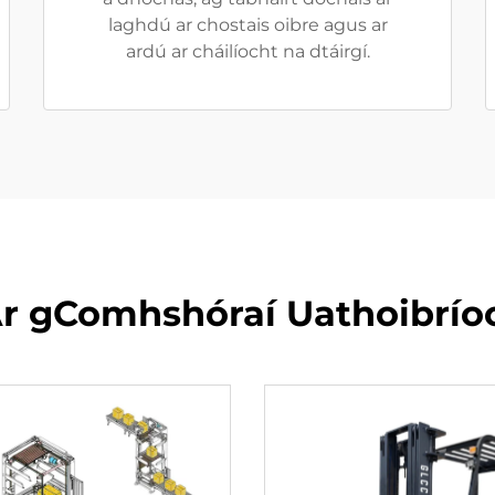
laghdú ar chostais oibre agus ar
ardú ar cháilíocht na dtáirgí.
Ár gComhshóraí Uathoibríoc