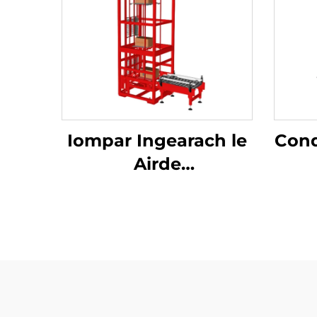
Iompar Ingearach le
Cond
Airde
Réamhshocraithe