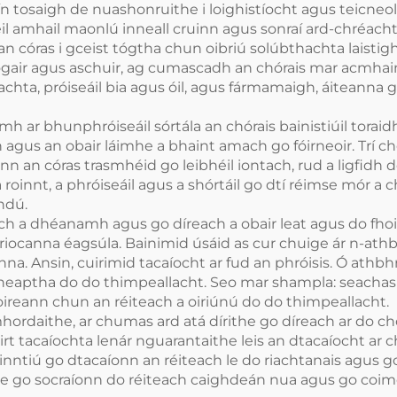
ín tosaigh de nuashonruithe i loighistíocht agus teicneo
héil amhail maonlú inneall cruinn agus sonraí ard-chré
 an córas i gceist tógtha chun oibriú solúbthachta laistig
gair agus aschuir, ag cumascadh an chórais mar acmhainn 
hta, próiseáil bia agus óil, agus fármamaigh, áiteanna go 
ar bhunphróiseáil sórtála an chórais bainistiúil toraidh lái
gus an obair láimhe a bhaint amach go fóirneoir. Trí c
nn an córas trasmhéid go leibhéil iontach, rud a ligfidh 
roinnt, a phróiseáil agus a shórtáil go dtí réimse mór 
hdú.
iteach a dhéanamh agus go díreach a obair leat agus do fh
riocanna éagsúla. Bainimid úsáid as cur chuige ár n-athb
na. Ansin, cuirimid tacaíocht ar fud an phróisis. Ó athbh
cheaptha do do thimpeallacht. Seo mar shampla: seacha
oireann chun an réiteach a oiriúnú do do thimpeallacht.
ordaithe, ar chumas ard atá dírithe go díreach ar do chó
 tacaíochta lenár nguarantaithe leis an dtacaíocht ar chu
inntiú go dtacaíonn an réiteach le do riachtanais agus go
innte go socraíonn do réiteach caighdeán nua agus go coime