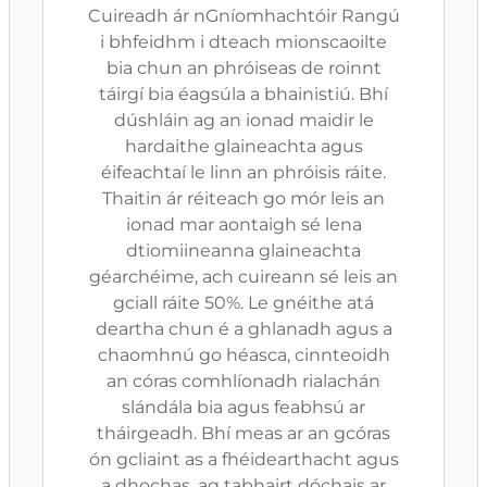
Cuireadh ár nGníomhachtóir Rangú
i bhfeidhm i dteach mionscaoilte
bia chun an phróiseas de roinnt
táirgí bia éagsúla a bhainistiú. Bhí
dúshláin ag an ionad maidir le
hardaithe glaineachta agus
éifeachtaí le linn an phróisis ráite.
Thaitin ár réiteach go mór leis an
ionad mar aontaigh sé lena
dtiomiineanna glaineachta
géarchéime, ach cuireann sé leis an
gciall ráite 50%. Le gnéithe atá
deartha chun é a ghlanadh agus a
chaomhnú go héasca, cinnteoidh
an córas comhlíonadh rialachán
slándála bia agus feabhsú ar
tháirgeadh. Bhí meas ar an gcóras
ón gcliaint as a fhéidearthacht agus
a dhochas, ag tabhairt dóchais ar