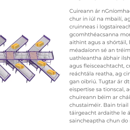
Cuireann ár nGníomhac
chur in iúl na mbailí, 
cruinneas i logstaireach
gcomhthéacsanna monar
aithint agus a shórtáil
méadaíonn sé an tréimh
uathleantha ábhair ilsh
agus fleisceachtacht, c
reáchtála reatha, ag c
gan oibriú. Tugtar ár d
eispertise sa tionscal,
chuireann béim ar chái
chustaiméir. Bain triai
táirgeacht ardaithe le 
saincheaptha chun do r