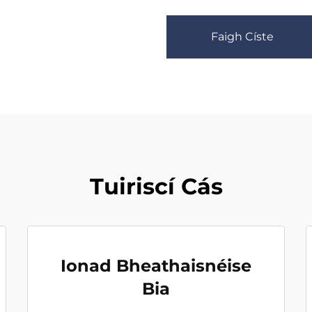
Faigh Císte
Tuiriscí Cás
Ionad Bheathaisnéise
Bia