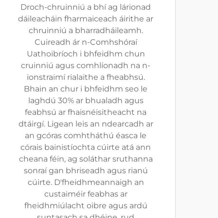
Droch-chruinniú a bhí ag lárionad
dáileacháin fharmaiceach áirithe ar
chruinniú a bharradháileamh.
Cuireadh ár n-Comhshóraí
Uathoibríoch i bhfeidhm chun
cruinniú agus comhlíonadh na n-
ionstraimí rialaithe a fheabhsú.
Bhain an chur i bhfeidhm seo le
laghdú 30% ar bhualadh agus
feabhsú ar fhaisnéisitheacht na
dtáirgí. Ligean leis an ndearcadh ar
an gcóras comhtháthú éasca le
córais bainistíochta cúirte atá ann
cheana féin, ag soláthar sruthanna
sonraí gan bhriseadh agus rianú
cúirte. D'fheidhmeannaigh an
custaiméir feabhas ar
fheidhmiúlacht oibre agus ardú
suntasach sa dhéine, rud