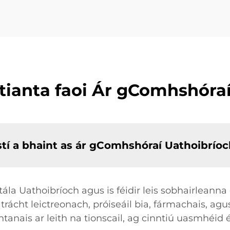
tianta faoi Ár gComhshóra
istí a bhaint as ár gComhshóraí Uathoibrío
ála Uathoibríoch agus is féidir leis sobhairleanna
t, trácht leictreonach, próiseáil bia, fármachais, a
htanais ar leith na tionscail, ag cinntiú uasmhéid