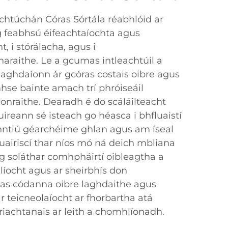
htúchán Córas Sórtála réabhlóid ar
ag feabhsú éifeachtaíochta agus
t, i stórálacha, agus i
aithe. Le a gcumas intleachtúil a
, laghdaíonn ár gcóras costais oibre agus
se bainte amach trí phróiseáil
onraithe. Dearadh é do scáláilteacht
uireann sé isteach go héasca i bhfluaistí
inntiú géarchéime ghlan agus am íseal
tuairiscí thar níos mó ná deich mbliana
 ag soláthar comhpháirtí oibleagtha a
líocht agus ar sheirbhís don
l as códanna oibre laghdaithe agus
ár teicneolaíocht ar fhorbartha atá
iachtanais ar leith a chomhlíonadh.