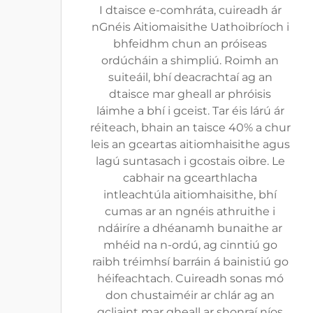
I dtaisce e-comhráta, cuireadh ár
nGnéis Aitiomaisithe Uathoibríoch i
bhfeidhm chun an próiseas
ordúcháin a shimpliú. Roimh an
suiteáil, bhí deacrachtaí ag an
dtaisce mar gheall ar phróisis
láimhe a bhí i gceist. Tar éis lárú ár
réiteach, bhain an taisce 40% a chur
leis an gceartas aitiomhaisithe agus
lagú suntasach i gcostais oibre. Le
cabhair na gcearthlacha
intleachtúla aitiomhaisithe, bhí
cumas ar an ngnéis athruithe i
ndáiríre a dhéanamh bunaithe ar
mhéid na n-ordú, ag cinntiú go
raibh tréimhsí barráin á bainistiú go
héifeachtach. Cuireadh sonas mó
don chustaiméir ar chlár ag an
gcliaint mar gheall ar shonraí níos