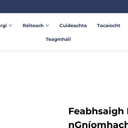
rgí
Réiteach
Cuideachta
Tacaíocht
Teagmháil
Feabhsaigh D
nGníomhacht