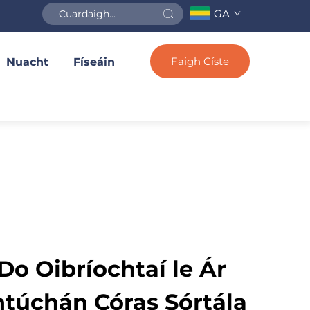
GA
Faigh Císte
Nuacht
Físeáin
o Oibríochtaí le Ár
úchán Córas Sórtála