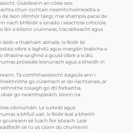
laíocht. Úsáideann an córas seo
achtachta chun rochtain neamhchoimeádta a
h de raon ollmhór táirgí, mar shampla pacaí de
nach bhféidir a ionadú i seachtraí criticiúla
léir a éilíonn cruinneas, tracráilteacht agus
dir a thabhairt abhaile. Is féidir léi
hostais oibre a laghdú agus margáin brabcha a
do dhaoine sa ghnó a gcuid oibre a scálú.
a chumas próiseála leanúnach agus a bheidh in
oireann. Tá comhthaoisíocht éagsúla ann i
hreithnithe go cúramach ar do riachtanais, ar
reithnithe tosaigh go dtí forbartha,
s obair go neamhspleách, bíonn na
ras oibriúcháin. Le suiteáil agus
mas a bhfuil uait. Is féidir leat a bheith
 gcuireann sé luach fíor isteach. Leár
ádfaidh sé tú os cionn do chuirteoirí.