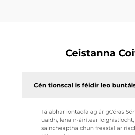
Ceistanna Coi
Cén tionscal is féidir leo buntá
Tá ábhar iontaofa ag ár gCóras Sórt
uaidh, lena n-áirítear loighistíoch
saincheaptha chun freastal ar riac