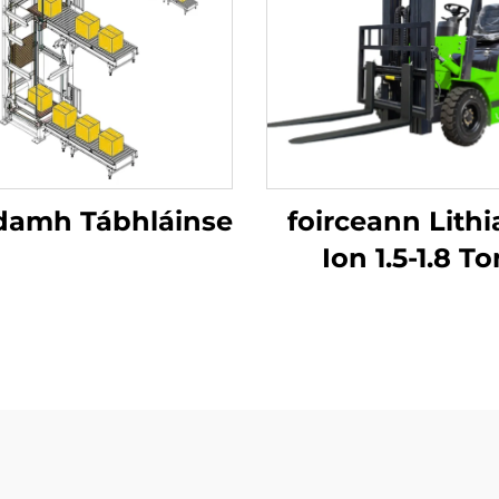
amh Tábhláinse
foirceann Lith
Ion 1.5-1.8 T