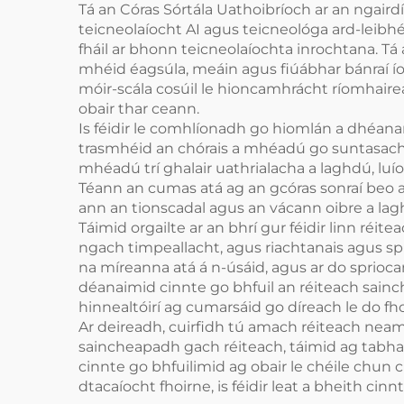
Tá an Córas Sórtála Uathoibríoch ar an ngaird
teicneolaíocht AI agus teicneológa ard-leib
fháil ar bhonn teicneolaíochta inrochtana. Tá
mhéid éagsúla, meáin agus fiúábhar bánraí ío
móir-scála cosúil le hioncamhrácht ríomhaireac
obair thar ceann.
Is féidir le comhlíonadh go hiomlán a dhéanamh 
trasmhéid an chórais a mhéadú go suntasach a
mhéadú trí ghalair uathrialacha a laghdú, luío
Téann an cumas atá ag an gcóras sonraí beo a 
ann an tionscadal agus an vácann oibre a lag
Táimid orgailte ar an bhrí gur féidir linn ré
ngach timpeallacht, agus riachtanais agus sp
na míreanna atá á n-úsáid, agus ar do spriocan
déanaimid cinnte go bhfuil an réiteach sain
hinnealtóirí ag cumarsáid go díreach le do fh
Ar deireadh, cuirfidh tú amach réiteach neamh
saincheapadh gach réiteach, táimid ag tabhairt
cinnte go bhfuilimid ag obair le chéile chun c
dtacaíocht fhoirne, is féidir leat a bheith c