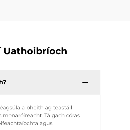
í Uathoibríoch
ch?
 éagsúla a bheith ag teastáil
gus monaróireacht. Tá gach córas
 éifeachtaíochta agus