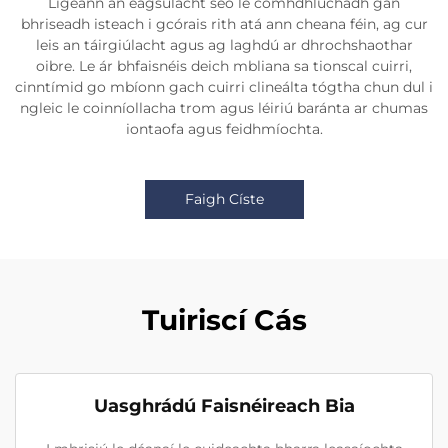
Ligeann an éagsúlacht seo le comhdhlúchadh gan
bhriseadh isteach i gcórais rith atá ann cheana féin, ag cur
leis an táirgiúlacht agus ag laghdú ar dhrochshaothar
oibre. Le ár bhfaisnéis deich mbliana sa tionscal cuirri,
cinntímid go mbíonn gach cuirri clineálta tógtha chun dul i
ngleic le coinníollacha trom agus léiriú baránta ar chumas
iontaofa agus feidhmíochta.
Faigh Císte
Tuiriscí Cás
Uasghrádú Faisnéireach Bia