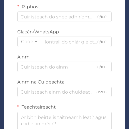
R-phost
0/100
Glacán/WhatsApp
Code
0/100
Ainm
0/100
Ainm na Cuideachta
0/200
Teachtaireacht