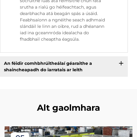
socruithe luas atá réimsithe chun ráta
srutha a rialú go héifeachtach, agus
dearbhacha atá beagán spás a úsáid.
Feabhsaíonn a ngnéithe seach adhmaid
slándáil le linn an oibre, rud a dhéanann
iad ina gceannróda idealacha do
fhadbhail cheaptha éagsúla.
An féidir comhbhrúitheálaí géaraithe a
shaincheapadh do iarratais ar leith
Alt gaolmhara