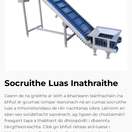
Socruithe Luas Inathraithe
Ceann de na gnéithe ar leith a bhaineann leárthacháin ina
bhfuil ár gcumas iompar leanúnach ná an cumas socruithe
luas a mhionshondasú de réir riachtanas oibre. Léiríonn an
séan seo solúbthacht saoránach, ag ligean do chustaiméirí
freagairt tapa a thabhairt do dhíospóidtí i dteannta
táirgtheoireachta. Cibé go bhfuil ráiteas ard-luaise i