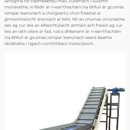
lárlogtha nó trasfheabhsú mall, cúramach i suíomh
monaraithe, is féidir ár n-earrthacháin ina bhfuil ár gcumas
iompar leanúnach a choigeartú chun freastal ar
ghníomhaíocht shonrach ar bith. Níl an chumas oiriúnaithe
seo ag cur leis an éifeachtúlacht amháin ach freisin ag cur
leis an rath oibre ar fad, rud a dhéanann ár n-earrthacháin
ina bhfuil ár gcumas iompar leanúnach seans beatha
ídiobhalta i ngach comhthéacs tionsclaíoch.