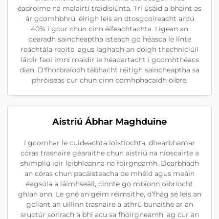
éadroime ná malairtí traidisiúnta. Trí úsáid a bhaint as
ár gcomhbhrú, éirigh leis an dtosgcoireacht ardú
40% i gcur chun cinn éifeachtachta. Ligean an
dearadh saincheaptha isteach go héasca le línte
reáchtála reoite, agus laghadh an dóigh thechniciúil
láidir faoi imní maidir le héadartacht i gcomhthéacs
dian. D'fhorbraíodh tábhacht réitigh saincheaptha sa
phróiseas cur chun cinn comhphacaidh oibre.
Aistriú Ábhar Maghduine
I gcomhar le cuideachta loistíochta, dhearbhamar
córas trasnaire géaraithe chun aistriú na níoscairte a
shimpliú idir leibhleanna na foirgneamh. Dearbhadh
an córas chun pacáisteacha de mhéid agus meáin
éagsúla a láimhseáil, cinnte go mbíonn oibríocht
ghlan ann. Le gné an géim réimsithe, d’fhág sé leis an
gcliant an uillinn trasnaire a athrú bunaithe ar an
sructúr sonrach a bhí acu sa fhoirgneamh, ag cur an