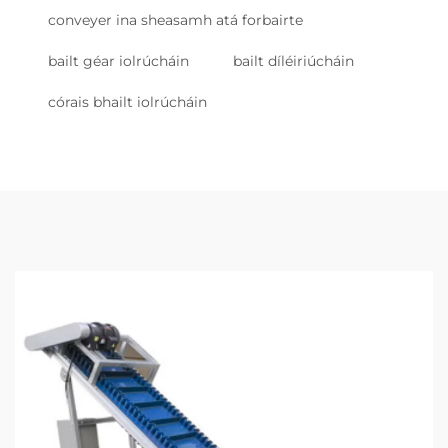
conveyer ina sheasamh atá forbairte
bailt géar iolrúcháin
bailt díléiriúcháin
córais bhailt iolrúcháin