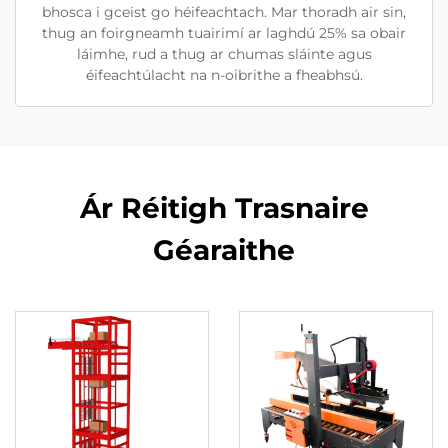
bhosca i gceist go héifeachtach. Mar thoradh air sin,
thug an foirgneamh tuairimí ar laghdú 25% sa obair
láimhe, rud a thug ar chumas sláinte agus
éifeachtúlacht na n-oibrithe a fheabhsú.
Ár Réitigh Trasnaire
Géaraithe