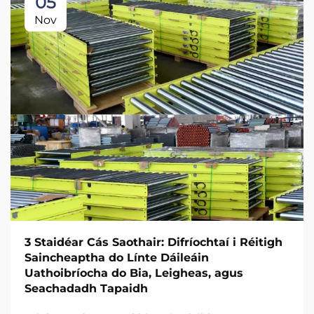
05
Nov
3 Staidéar Cás Saothair: Difríochtaí i Réitigh
Saincheaptha do Línte Dáileáin
Uathoibríocha do Bia, Leigheas, agus
Seachadadh Tapaidh