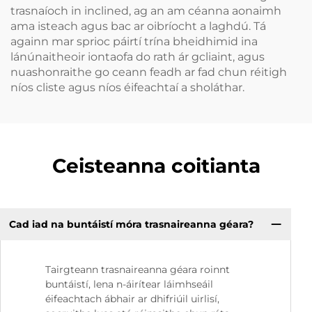
trasnaíoch in inclined, ag an am céanna aonaimh
ama isteach agus bac ar oibríocht a laghdú. Tá
againn mar sprioc páirtí trína bheidhimid ina
lánúnaitheoir iontaofa do rath ár gcliaint, agus
nuashonraithe go ceann feadh ar fad chun réitigh
níos cliste agus níos éifeachtaí a sholáthar.
Ceisteanna coitianta
Cad iad na buntáistí móra trasnaireanna géara?
Tairgteann trasnaireanna géara roinnt
buntáistí, lena n-áirítear láimhseáil
éifeachtach ábhair ar dhifriúil uirlisí,