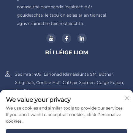
conasaithe domhanda ínealtach é ár
gcuideachta, le tacú ón eolas ar an tionscal
agus cruinnithe teicneolaíochta.
BÍ I LÉIGE LIOM
Seomra 1409, Lárionad Idirnáisiúnta SM, Bóthar
Xingshan, Contae Huli, Cathair Xiamen, Cúige Fujian,
An tSín.
We value your privacy
+86-13600956803
We use cookies and similar tools to provide our services.
If you don't want to accept all cookies, click Personalize
[email protected]
cookies.