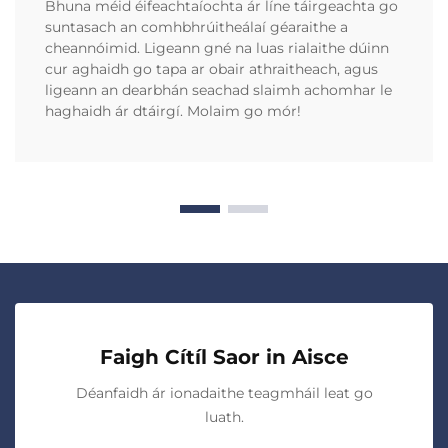
Bhuna méid éifeachtaíochta ár líne táirgeachta go
suntasach an comhbhrúitheálaí géaraithe a
cheannóimid. Ligeann gné na luas rialaithe dúinn
cur aghaidh go tapa ar obair athraitheach, agus
ligeann an dearbhán seachad slaimh achomhar le
haghaidh ár dtáirgí. Molaim go mór!
Faigh Cítíl Saor in Aisce
Déanfaidh ár ionadaithe teagmháil leat go
luath.