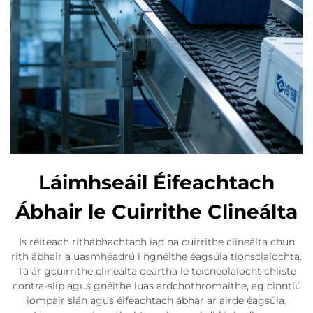
Láimhseáil Éifeachtach
Ábhair le Cuirrithe Clineálta
Is réiteach ríthábhachtach iad na cuirrithe clineálta chun
rith ábhair a uasmhéadrú i ngnéithe éagsúla tionsclaíochta.
Tá ár gcuirrithe clineálta deartha le teicneolaíocht chliste
contra-slip agus gnéithe luas ardchothromaithe, ag cinntiú
iompair slán agus éifeachtach ábhar ar airde éagsúla.