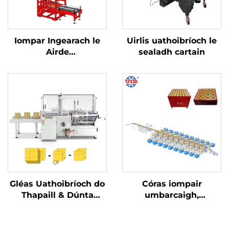
Iompar Ingearach le
Uirlis uathoibríoch le
Airde
sealadh cartain
Réamhshocraithe
Gléas Uathoibríoch do
Córas iompair
Thapaill & Dúnta
umbarcaigh,
Bande, Gléas
leictreach, fardalach,
Cruthaithe Cartún
PVC bia-grad