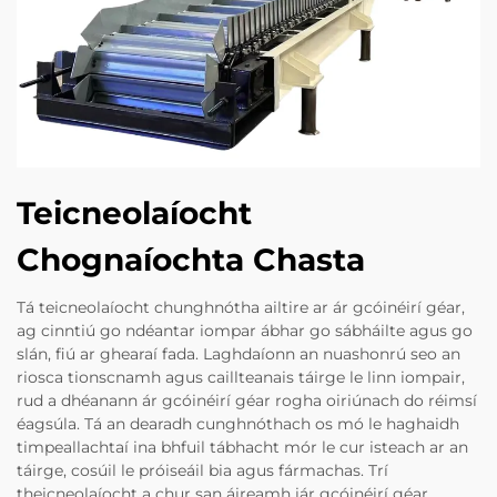
Teicneolaíocht
Chognaíochta Chasta
Tá teicneolaíocht chunghnótha ailtire ar ár gcóinéirí géar,
ag cinntiú go ndéantar iompar ábhar go sábháilte agus go
slán, fiú ar ghearaí fada. Laghdaíonn an nuashonrú seo an
riosca tionscnamh agus caillteanais táirge le linn iompair,
rud a dhéanann ár gcóinéirí géar rogha oiriúnach do réimsí
éagsúla. Tá an dearadh cunghnóthach os mó le haghaidh
timpeallachtaí ina bhfuil tábhacht mór le cur isteach ar an
táirge, cosúil le próiseáil bia agus fármachas. Trí
theicneolaíocht a chur san áireamh iár gcóinéirí géar,