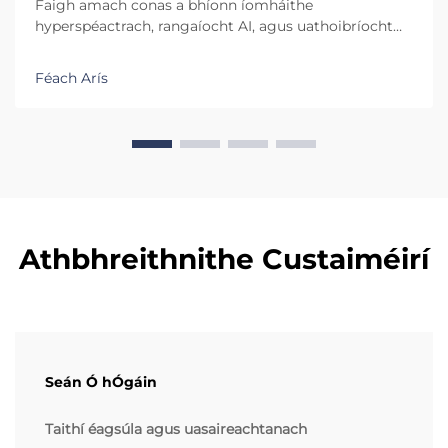
Faigh amach conas a bhíonn íomháithe
hyperspéactrach, rangaíocht AI, agus uathoibríocht
chomhlachtach le GMP ag stiúradh cruinneas 99.9% i
línte sórtála bia agus farmaceutach. Féach an ROI
Féach Arís
fíorúil ó chórais mhodúlacha illeibhéal.
Athbhreithnithe Custaiméirí
Seán Ó hÓgáin
Taithí éagsúla agus uasaireachtanach