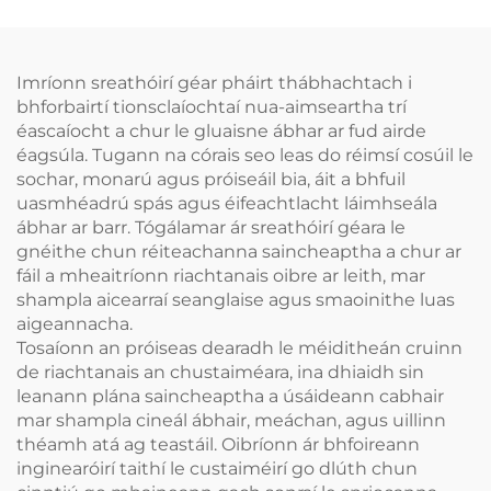
Imríonn sreathóirí géar pháirt thábhachtach i
bhforbairtí tionsclaíochtaí nua-aimseartha trí
éascaíocht a chur le gluaisne ábhar ar fud airde
éagsúla. Tugann na córais seo leas do réimsí cosúil le
sochar, monarú agus próiseáil bia, áit a bhfuil
uasmhéadrú spás agus éifeachtlacht láimhseála
ábhar ar barr. Tógálamar ár sreathóirí géara le
gnéithe chun réiteachanna saincheaptha a chur ar
fáil a mheaitríonn riachtanais oibre ar leith, mar
shampla aicearraí seanglaise agus smaoinithe luas
aigeannacha.
Tosaíonn an próiseas dearadh le méiditheán cruinn
de riachtanais an chustaiméara, ina dhiaidh sin
leanann plána saincheaptha a úsáideann cabhair
mar shampla cineál ábhair, meáchan, agus uillinn
théamh atá ag teastáil. Oibríonn ár bhfoireann
inginearóirí taithí le custaiméirí go dlúth chun