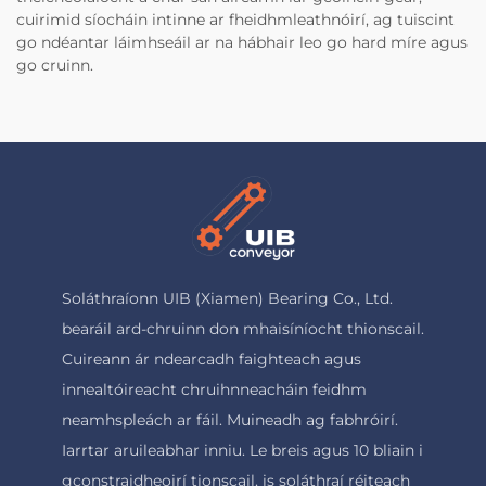
cuirimid síocháin intinne ar fheidhmleathnóirí, ag tuiscint
go ndéantar láimhseáil ar na hábhair leo go hard míre agus
go cruinn.
Soláthraíonn UIB (Xiamen) Bearing Co., Ltd.
bearáil ard-chruinn don mhaisíníocht thionscail.
Cuireann ár ndearcadh faighteach agus
innealtóireacht chruihnneacháin feidhm
neamhspleách ar fáil. Muineadh ag fabhróirí.
Iarrtar aruileabhar inniu. Le breis agus 10 bliain i
gconstraidheoirí tionscail, is soláthraí réiteach