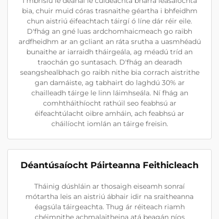
I mbrisiú le déanaí le cuideachta bharra leasaíochta
bia, chuir muid córas trasnaithe géartha i bhfeidhm
chun aistriú éifeachtach táirgí ó líne dár réir eile.
D'fhág an gné luas ardchomhaicmeach go raibh
ardfheidhm ar an gcliant an ráta srutha a uasmhéadú
bunaithe ar iarraidh tháirgeála, ag méadú tríd an
traochán go suntasach. D'fhág an dearadh
seangshealbhach go raibh nithe bia corrach aistrithe
gan damáiste, ag tabhairt do laghdú 30% ar
chailleadh táirge le linn láimhseála. Ní fhág an
comhtháithíocht rathúil seo feabhsú ar
éifeachtúlacht oibre amháin, ach feabhsú ar
cháilíocht iomlán an táirge freisin.
Déantúsaíocht Páirteanna Feithicleach
Tháinig dúshláin ar thosaigh eiseamh sonraí
mótartha leis an aistriú ábhair idir na sraitheanna
éagsúla táirgeachta. Thug ár réiteach riamh
chéimnithe achmalaitheina atá beagán níos