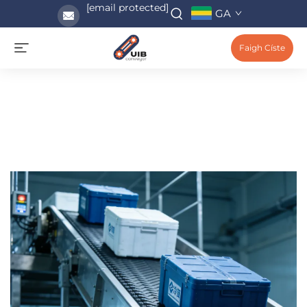
[email protected]
GA
Faigh Císte