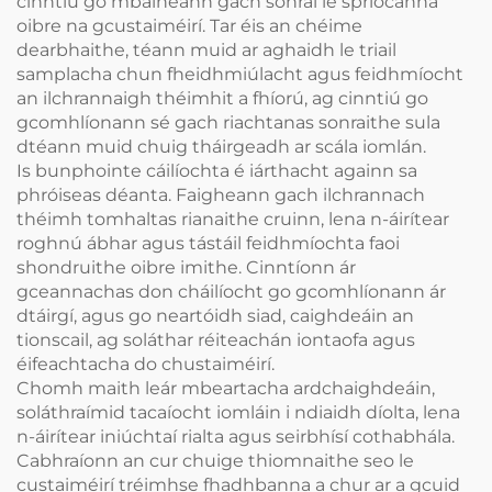
cinntiú go mbaineann gach sonraí le spriocanna
oibre na gcustaiméirí. Tar éis an chéime
dearbhaithe, téann muid ar aghaidh le triail
samplacha chun fheidhmiúlacht agus feidhmíocht
an ilchrannaigh théimhit a fhíorú, ag cinntiú go
gcomhlíonann sé gach riachtanas sonraithe sula
dtéann muid chuig tháirgeadh ar scála iomlán.
Is bunphointe cáilíochta é iárthacht againn sa
phróiseas déanta. Faigheann gach ilchrannach
théimh tomhaltas rianaithe cruinn, lena n-áirítear
roghnú ábhar agus tástáil feidhmíochta faoi
shondruithe oibre imithe. Cinntíonn ár
gceannachas don cháilíocht go gcomhlíonann ár
dtáirgí, agus go neartóidh siad, caighdeáin an
tionscail, ag soláthar réiteachán iontaofa agus
éifeachtacha do chustaiméirí.
Chomh maith leár mbeartacha ardchaighdeáin,
soláthraímid tacaíocht iomláin i ndiaidh díolta, lena
n-áirítear iniúchtaí rialta agus seirbhísí cothabhála.
Cabhraíonn an cur chuige thiomnaithe seo le
custaiméirí tréimhse fhadhbanna a chur ar a gcuid