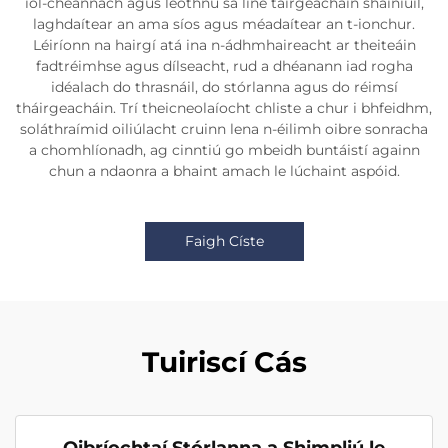
iol-cheannach agus leothnú sa líne táirgeacháin shainiúil,
laghdaítear an ama síos agus méadaítear an t-ionchur.
Léiríonn na hairgí atá ina n-ádhmhaireacht ar theiteáin
fadtréimhse agus dílseacht, rud a dhéanann iad rogha
idéalach do thrasnáil, do stórlanna agus do réimsí
tháirgeacháin. Trí theicneolaíocht chliste a chur i bhfeidhm,
soláthraímid oiliúlacht cruinn lena n-éilimh oibre sonracha
a chomhlíonadh, ag cinntiú go mbeidh buntáistí againn
chun a ndaonra a bhaint amach le lúchaint aspóid.
Faigh Císte
Tuiriscí Cás