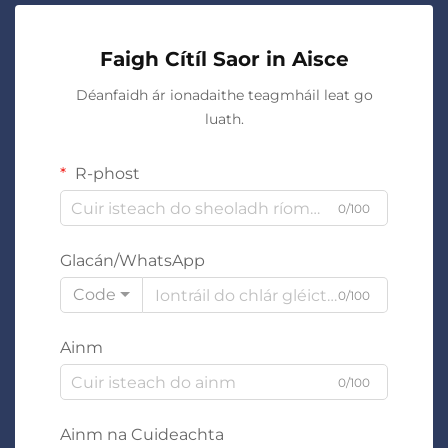
Faigh Cítíl Saor in Aisce
Déanfaidh ár ionadaithe teagmháil leat go
luath.
R-phost
0/100
Glacán/WhatsApp
Code
0/100
Ainm
0/100
Ainm na Cuideachta