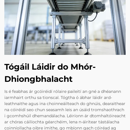
Tógáil Láidir do Mhór-
Dhiongbhalacht
Is é feabhas ár gcóiréidí rólaire paileití an gné a dhéanann
iarmhairt orthu sa tionscal. Tógtha ó ábhar láidir ard-
leathnaithe agus ina choinneáilteach do ghnúis, dearaithear
na cóiréidí seo chun seasamh leis an úsáid tromshaothrach
i gcomhshúil dhemandálacha. Léiríonn ár dtomhaltóireacht
ar chóras cáilíochta géarchéim, lena n-áirítear tástálacha
coinníollacha oibre imithe, go mbíonn gach cóiréad ag