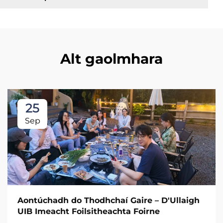
Alt gaolmhara
25
Sep
Aontúchadh do Thodhchaí Gaire – D'Ullaigh
UIB Imeacht Foilsitheachta Foirne