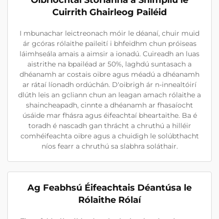
Oibríochtaí Stórlanna a Shimpliú le
Cuirrith Ghairleog Pailéid
I mbunachar leictreonach móir le déanaí, chuir muid
ár gcóras rólaithe paileití i bhfeidhm chun próiseas
láimhseála amais a aimsir a ionadú. Cuireadh an luas
aistrithe na bpailéad ar 50%, laghdú suntasach a
dhéanamh ar costais oibre agus méadú a dhéanamh
ar rátaí líonadh ordúchán. D'oibrigh ár n-innealtóirí
dlúth leis an gcliann chun an leagan amach rólaithe a
shaincheapadh, cinnte a dhéanamh ar fhasaíocht
úsáide mar fhásra agus éifeachtaí bheartaithe. Ba é
toradh é nascadh gan thrácht a chruthú a hilléir
comhéifeachta oibre agus a chuidigh le solúbthacht
níos fearr a chruthú sa slabhra soláthair.
Ag Feabhsú Éifeachtais Déantúsa le
Rólaithe Rólaí