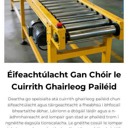
Éifeachtúlacht Gan Chóir le
Cuirrith Ghairleog Pailéid
Deartha go speisialta atá cuirrith ghairleog pailéid chun
éifeachtúlacht agus táirgeachtacht a fheabhsú i bhfocail
bheartaithe ábhar. Léiríonn a dtógáil láidir agus a n-
ádhmhaireacht ard iompair gan stad ar phailéid trom i
ngnéithe éagsúla tionscalacha. Le gnéithe cosúil le iompar