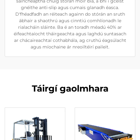
saincheaptha chuig stórán móir bia, a bhí i gceist
gnéithe anti-slip agus cumais glanadh éasca.
D'fhéadfadh an réiteach againn do stórán an sruth
ábhair a shaothrú agus cinntiú comhlíonadh le
rialacháin sláinte. Ba é an toradh méadú 40% ar
éifeachtaíocht tháirgeachta agus laghdú suntasach
ar chácaireachtaí cothabhála, ag cruthú éagsúlacht
agus míochaine ár nreoiltéirí paileit.
Táirgí gaolmhara