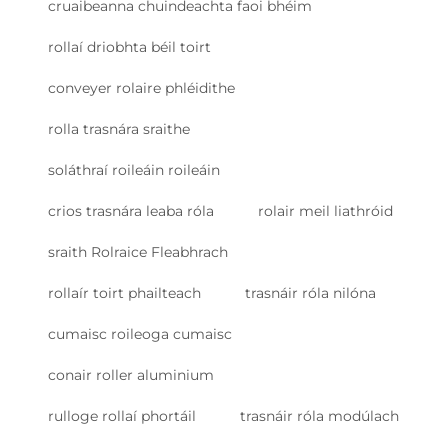
cruaibeanna chuindeachta faoi bhéim
rollaí driobhta béil toirt
conveyer rolaire phléidithe
rolla trasnára sraithe
soláthraí roileáin roileáin
crios trasnára leaba róla
rolair meil liathróid
sraith Rolraice Fleabhrach
rollaír toirt phailteach
trasnáir róla nilóna
cumaisc roileoga cumaisc
conair roller aluminium
rulloge rollaí phortáil
trasnáir róla modúlach