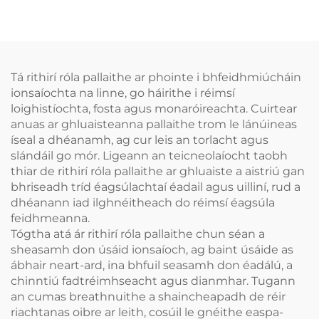
Tá rithirí róla pallaithe ar phointe i bhfeidhmiúcháin
ionsaíochta na linne, go háirithe i réimsí
loighistíochta, fosta agus monaróireachta. Cuirtear
anuas ar ghluaisteanna pallaithe trom le lánúineas
íseal a dhéanamh, ag cur leis an torlacht agus
slándáil go mór. Ligeann an teicneolaíocht taobh
thiar de rithirí róla pallaithe ar ghluaiste a aistriú gan
bhriseadh tríd éagsúlachtaí éadail agus uilliní, rud a
dhéanann iad ilghnéitheach do réimsí éagsúla
feidhmeanna.
Tógtha atá ár rithirí róla pallaithe chun séan a
sheasamh don úsáid ionsaíoch, ag baint úsáide as
ábhair neart-ard, ina bhfuil seasamh don éadálú, a
chinntiú fadtréimhseacht agus dianmhar. Tugann
an cumas breathnuithe a shaincheapadh de réir
riachtanas oibre ar leith, cosúil le gnéithe easpa-