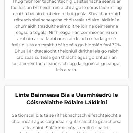
Thug fabhróir tábhachtach gluaisteánacha séanra ar
fad leis an bhfheidhmiú a bhí aige le córas láidiríní, ag
cruthú bacáin i mbéim a tháirgeála. Sheachar muid
réiteach shaincheaptha chóisreála rólaire láidiríní a
chumaidh trasduithe simplithe idir na céimeanna
éagsúla tógála. Ní fhreagair an comhionannú sin
amháin ar na fadhbanna airde ach méadaigh sé
freisin luas an tsraith tháirgeála go hiomlán faoi 30%.
Bhuail ár dtacaíocht theicniúil dírithe leis go raibh
próiseas suiteála gan thrácht agus go bhfuair an
custaiméir tacú leanúnach, ag daingniú ár gceangal
leis a rath.
Línte Bainneasa Bia a Uasmhéadrú le
Cóisreálaithe Rólaire Láidiríní
Sa tionscal bia, tá sé ríthábhachtach éifeachtaíocht a
choinneáil agus caighdeáin ghlanaíochta géarchúrsa
a leanúint. Soláirimis córas reoiltéir paileit