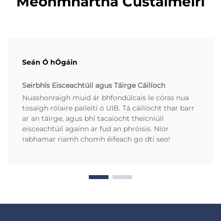
Meonmhartha Custaiméirí
Seán Ó hÓgáin
Seirbhís Eisceachtúil agus Táirge Cáilíoch
Nuashonraigh muid ár bhfondúlcais le córas nua
tosaigh rólaire paileití ó UIB. Tá cáilíocht thar barr
ar an táirge, agus bhí tacaíocht theicniúil
eisceachtúil againn ar fud an phróisis. Níor
rabhamar riamh chomh éifeach go dtí seo!