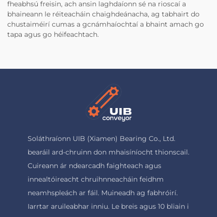
fheabhsú freisin, ach ansin laghdaíonn sé na rioscaí a
bhaineann le réiteacháin chaighdeánacha, ag tabhairt do
chustaiméirí cumas a gcnámhaíochtaí a bhaint amach go
tapa agus go héifeachtach.
Soláthraíonn UIB (Xiamen) Bearing Co., Ltd.
bearáil ard-chruinn don mhaisíníocht thionscail.
Cuireann ár ndearcadh faighteach agus
innealtóireacht chruihnneacháin feidhm
neamhspleách ar fáil. Muineadh ag fabhróirí.
Iarrtar aruileabhar inniu. Le breis agus 10 bliain i