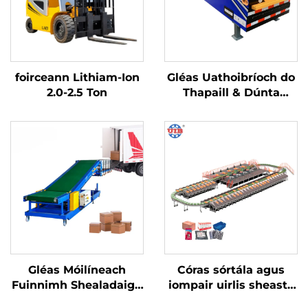
foirceann Lithiam-Ion
Gléas Uathoibríoch do
2.0-2.5 Ton
Thapaill & Dúnta
Bande, Gléas
Cruthaithe Cartún
Gléas Móilíneach
Córas sórtála agus
Fuinnimh Shealadaigh
iompair uirlis sheasta
Soghluaiste
DWS