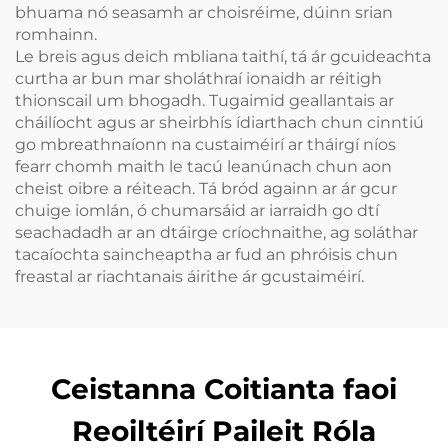
bhuama nó seasamh ar choisréime, dúinn srian
romhainn.
Le breis agus deich mbliana taithí, tá ár gcuideachta
curtha ar bun mar sholáthraí ionaidh ar réitigh
thionscail um bhogadh. Tugaimid geallantais ar
cháilíocht agus ar sheirbhís ídiarthach chun cinntiú
go mbreathnaíonn na custaiméirí ar tháirgí níos
fearr chomh maith le tacú leanúnach chun aon
cheist oibre a réiteach. Tá bród againn ar ár gcur
chuige iomlán, ó chumarsáid ar iarraidh go dtí
seachadadh ar an dtáirge críochnaithe, ag soláthar
tacaíochta saincheaptha ar fud an phróisis chun
freastal ar riachtanais áirithe ár gcustaiméirí.
Ceistanna Coitianta faoi
Reoiltéirí Paileit Róla