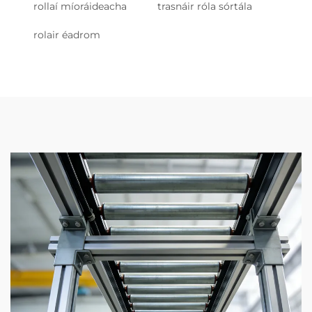
rollaí míoráideacha
trasnáir róla sórtála
rolair éadrom