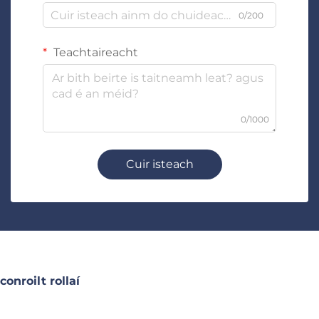
0/200
Teachtaireacht
0/1000
Cuir isteach
conroilt rollaí