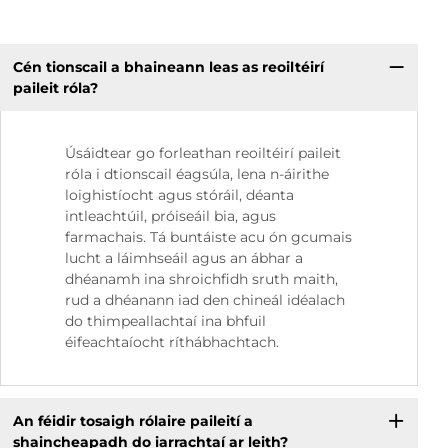
Cén tionscail a bhaineann leas as reoiltéirí
paileit róla?
Úsáidtear go forleathan reoiltéirí paileit
róla i dtionscail éagsúla, lena n-áirithe
loighistíocht agus stóráil, déanta
intleachtúil, próiseáil bia, agus
farmachais. Tá buntáiste acu ón gcumais
lucht a láimhseáil agus an ábhar a
dhéanamh ina shroichfidh sruth maith,
rud a dhéanann iad den chineál idéalach
do thimpeallachtaí ina bhfuil
éifeachtaíocht ríthábhachtach.
An féidir tosaigh rólaire paileití a
shaincheapadh do iarrachtaí ar leith?