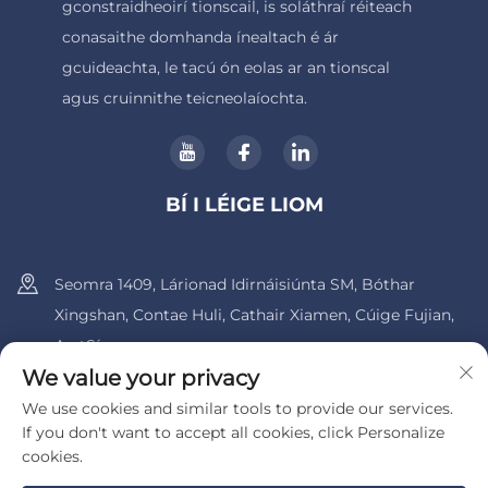
gconstraidheoirí tionscail, is soláthraí réiteach
conasaithe domhanda ínealtach é ár
gcuideachta, le tacú ón eolas ar an tionscal
agus cruinnithe teicneolaíochta.
BÍ I LÉIGE LIOM
Seomra 1409, Lárionad Idirnáisiúnta SM, Bóthar
Xingshan, Contae Huli, Cathair Xiamen, Cúige Fujian,
An tSín.
We value your privacy
+86-13600956803
We use cookies and similar tools to provide our services.
If you don't want to accept all cookies, click Personalize
[email protected]
cookies.