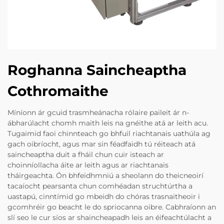
Roghanna Saincheaptha
Cothromaithe
Míníonn ár gcuid trasmheánacha rólaire paileit ár n-
ábharúlacht chomh maith leis na gnéithe atá ar leith acu.
Tugaimid faoi chinnteach go bhfuil riachtanais uathúla ag
gach oibríocht, agus mar sin féadfaidh tú réiteach atá
saincheaptha duit a fháil chun cuir isteach ar
choinníollacha áite ar leith agus ar riachtanais
tháirgeachta. Ón bhfeidhmniú a sheolann do theicneoirí
tacaíocht pearsanta chun comhéadan struchtúrtha a
uastapú, cinntímid go mbeidh do chóras trasnaitheoir i
gcomhréir go beacht le do spriocanna oibre. Cabhraíonn an
slí seo le cur síos ar shaincheapadh leis an éifeachtúlacht a