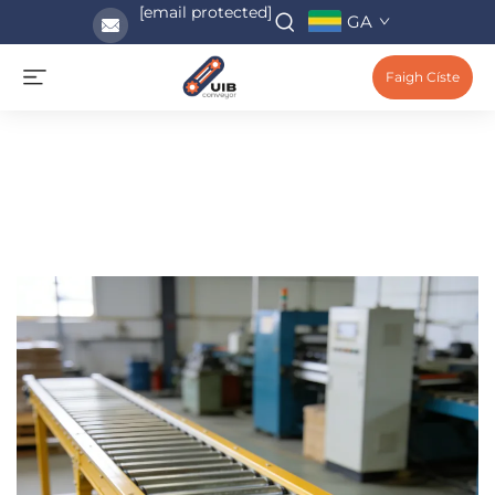
[email protected]
GA
Faigh Císte