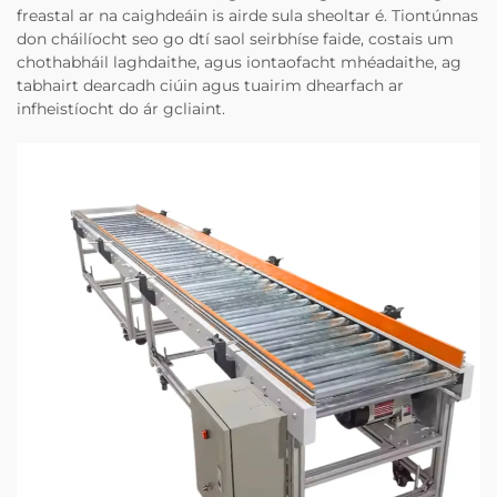
freastal ar na caighdeáin is airde sula sheoltar é. Tiontúnnas
don cháilíocht seo go dtí saol seirbhíse faide, costais um
chothabháil laghdaithe, agus iontaofacht mhéadaithe, ag
tabhairt dearcadh ciúin agus tuairim dhearfach ar
infheistíocht do ár gcliaint.