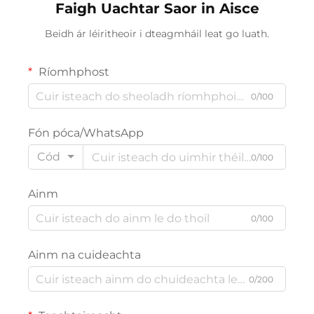
Faigh Uachtar Saor in Aisce
Beidh ár léiritheoir i dteagmháil leat go luath.
Ríomhphost
0/100
Fón póca/WhatsApp
Cód
0/100
Ainm
0/100
Ainm na cuideachta
0/200