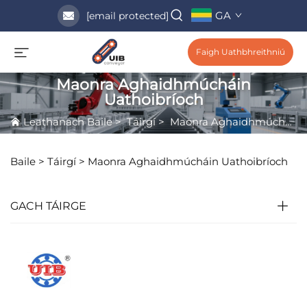
GA
[email protected]
Faigh Uathbhreithniú
Maonra Aghaidhmúcháin
Uathoibríoch
Leathanach Baile
>
Táirgí
>
Maonra Aghaidhmúcháin Uathoibríoch
Baile >
Táirgí
>
Maonra Aghaidhmúcháin Uathoibríoch
GACH TÁIRGE