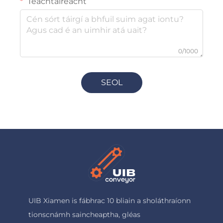
Teachtaireacht
0/1000
SEOL
UIB Xiamen is fábhrac 10 bliain a sholáthraíonn
tionscnámh saincheaptha, gléas