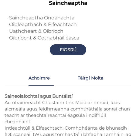
Saincheaptha
Saincheaptha Ondánachta
Oibleagthach & Éifeachtach
Uathcheart & Oibríoch
Oibríocht & Cothabháil éasca
FIOSRÚ
Achoimre
Táirgí Molta
Saineolaíochtaí agus Buntáistí
Acmhainneacht Chustaimithe: Méid ar mhóid, luas
aicmeála agus feidhmeanna comhtháthála sonraí chun
teacht ar theachtaireachtaí éagsúla i ndifriúil
cheannairlí.
Intleachtúil & Éifeachtach: Comhdhéanta de bhunadh
(D), scaneáil (W), agus tomhas (S) i bhfaghail amháin, ag