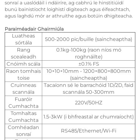
sonraí a uaslódáil i ndáiríre, ag cabhrú le hinstitiúidí
bunú bainistíocht loighistí digiteach agus éifeachtach,
agus laghdú mór ar athruithe agus botúin dhigiteacha.
Paraiméadair Ghairmiúla
Luatheas
500-2000 pic/buille (saincheaptha)
sórtála
Rang
0.1kg-100kg (raon níos mó
scealeadh
roghnáilte)
Cnóimh scála
±0.1% FS
Raon tomhais
10×10×10mm - 1200×800×800mm
toise
(saincheaptha)
Cruinneas
Tacaíonn sé le barrachóid 1D/2D, faid
scannála
scannála 50-300mm
Fuaróir
220V/50HZ
Cumhachta
Tomhaltas
1.5-3kW (i bhfreastal ar chumraíocht)
Cumhachta
Comhéadan
RS485/Ethernet/Wi-Fi
sonraí