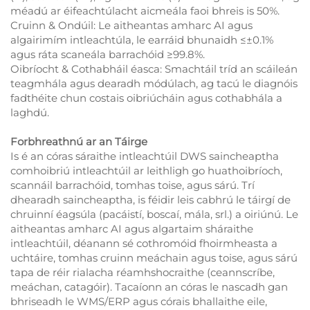
méadú ar éifeachtúlacht aicmeála faoi bhreis is 50%.
Cruinn & Ondúil: Le aitheantas amharc AI agus
algairimím intleachtúla, le earráid bhunaidh ≤±0.1%
agus ráta scaneála barrachóid ≥99.8%.
Oibríocht & Cothabháil éasca: Smachtáil tríd an scáileán
teagmhála agus dearadh módúlach, ag tacú le diagnóis
fadthéite chun costais oibriúcháin agus cothabhála a
laghdú.
Forbhreathnú ar an Táirge
Is é an córas sáraithe intleachtúil DWS saincheaptha
comhoibriú intleachtúil ar leithligh go huathoibríoch,
scannáil barrachóid, tomhas toise, agus sárú. Trí
dhearadh saincheaptha, is féidir leis cabhrú le táirgí de
chruinní éagsúla (pacáistí, boscaí, mála, srl.) a oiriúnú. Le
aitheantas amharc AI agus algartaim sháraithe
intleachtúil, déanann sé cothromóid fhoirmheasta a
uchtáire, tomhas cruinn meáchain agus toise, agus sárú
tapa de réir rialacha réamhshocraithe (ceannscríbe,
meáchan, catagóir). Tacaíonn an córas le nascadh gan
bhriseadh le WMS/ERP agus córais bhallaithe eile,