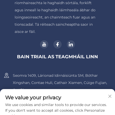
ríomhaireachta le haghaidh sórtála, forklift
agus inneall le haghaidh láimhseála ábhar do
loingseoireacht, an chainnteach fuar agus an
tionscadal. Tá réiteach saincheaptha saor in
aisce ar fáil.
BAIN TRIAIL AS TEAGMHÁIL LINN
Seomra 1409, Lárionad Idirnáisiúnta SM, Bóthar
Xingshan, Contae Huli, Cathair Xiamen, Cúige Fujian,
An tSín.
We value your privacy
+86-13600956803
We use cookies and similar tools to provide our services.
If you don't want to accept all cookies, click Personalize
[email protected]