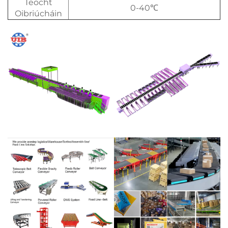
Teocht
0-40℃
Oibriúcháin