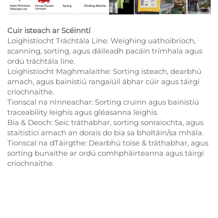
Cuir isteach ar Scéinntí
Loighistíocht Tráchtála Líne: Weighing uathoibríoch,
scanning, sorting, agus dáileadh pacáin trímhala agus
ordú tráchtála líne.
Loighistíocht Maghmalaithe: Sorting isteach, dearbhú
amach, agus bainistiú rangaíúil ábhar cúir agus táirgí
críochnaithe.
Tionscal na nInneachar: Sorting cruinn agus bainistiú
traceability leighis agus gléasanna leighis.
Bia & Deoch: Seic tráthabhar, sorting sonraíochta, agus
staitisticí amach an dorais do bia sa bholtáin/sa mhála.
Tionscal na dTáirgthe: Dearbhú toise & tráthabhar, agus
sorting bunaithe ar ordú comhpháirteanna agus táirgí
críochnaithe.