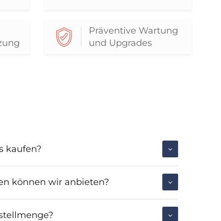
Präventive Wartung
tzung
und Upgrades
s kaufen?
en können wir anbieten?
estellmenge?