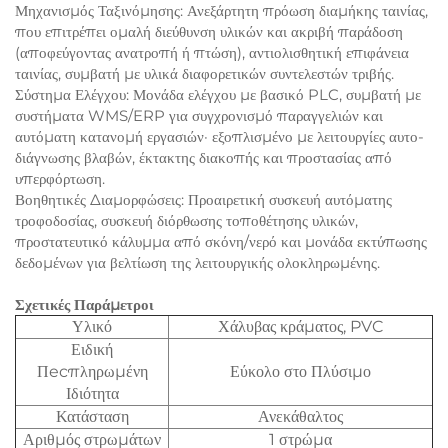
Μηχανισμός Ταξινόμησης: Ανεξάρτητη πρόωση διαμήκης ταινίας,
που επιτρέπει ομαλή διεύθυνση υλικών και ακριβή παράδοση
(αποφεύγοντας ανατροπή ή πτώση), αντιολισθητική επιφάνεια
ταινίας, συμβατή με υλικά διαφορετικών συντελεστών τριβής.
Σύστημα Ελέγχου: Μονάδα ελέγχου με βασικό PLC, συμβατή με
συστήματα WMS/ERP για συγχρονισμό παραγγελιών και
αυτόματη κατανομή εργασιών· εξοπλισμένο με λειτουργίες αυτο-
διάγνωσης βλαβών, έκτακτης διακοπής και προστασίας από
υπερφόρτωση.
Βοηθητικές Διαμορφώσεις: Προαιρετική συσκευή αυτόματης
τροφοδοσίας, συσκευή διόρθωσης τοποθέτησης υλικών,
προστατευτικό κάλυμμα από σκόνη/νερό και μονάδα εκτύπωσης
δεδομένων για βελτίωση της λειτουργικής ολοκληρωμένης.
Σχετικές Παράμετροι
Υλικό
Χάλυβας κράματος, PVC
Ειδική
Πecπληρωμένη
Εύκολο στο Πλύσιμο
Ιδιότητα
Κατάσταση
Ανεκάθαλτος
Αριθμός στρωμάτων
1 στρώμα