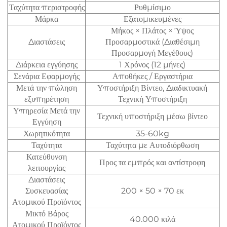
Ταχύτητα περιστροφής
Ρυθμίσιμο
Μάρκα
Εξατομικευμένες
Μήκος × Πλάτος × Ύψος
Διαστάσεις
Προσαρμοστικά (Διαθέσιμη
Προσαρμογή Μεγέθους)
Διάρκεια εγγύησης
1 Χρόνος (12 μήνες)
Σενάρια Εφαρμογής
Αποθήκες / Εργαστήρια
Μετά την πώληση
Υποστήριξη Βίντεο, Διαδικτυακή
εξυπηρέτηση
Τεχνική Υποστήριξη
Υπηρεσία Μετά την
Τεχνική υποστήριξη μέσω βίντεο
Εγγύηση
Χωρητικότητα
35-60kg
Ταχύτητα
Ταχύτητα με Αυτοδιόρθωση
Κατεύθυνση
Προς τα εμπρός και αντίστροφη
λειτουργίας
Διαστάσεις
Συσκευασίας
200 × 50 × 70 εκ
Ατομικού Προϊόντος
Μικτό Βάρος
40.000 κιλά
Ατομικού Προϊόντος