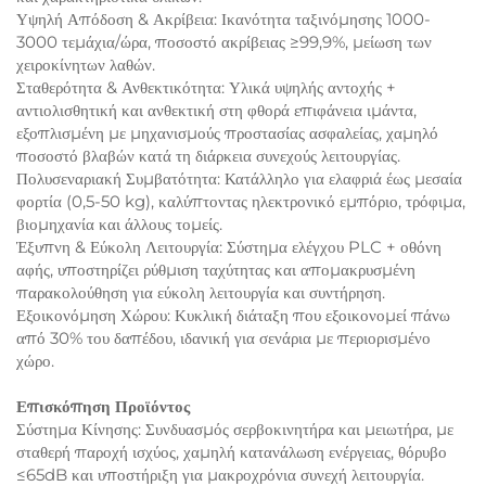
Υψηλή Απόδοση & Ακρίβεια: Ικανότητα ταξινόμησης 1000-
3000 τεμάχια/ώρα, ποσοστό ακρίβειας ≥99,9%, μείωση των
χειροκίνητων λαθών.
Σταθερότητα & Ανθεκτικότητα: Υλικά υψηλής αντοχής +
αντιολισθητική και ανθεκτική στη φθορά επιφάνεια ιμάντα,
εξοπλισμένη με μηχανισμούς προστασίας ασφαλείας, χαμηλό
ποσοστό βλαβών κατά τη διάρκεια συνεχούς λειτουργίας.
Πολυσεναριακή Συμβατότητα: Κατάλληλο για ελαφριά έως μεσαία
φορτία (0,5-50 kg), καλύπτοντας ηλεκτρονικό εμπόριο, τρόφιμα,
βιομηχανία και άλλους τομείς.
Έξυπνη & Εύκολη Λειτουργία: Σύστημα ελέγχου PLC + οθόνη
αφής, υποστηρίζει ρύθμιση ταχύτητας και απομακρυσμένη
παρακολούθηση για εύκολη λειτουργία και συντήρηση.
Εξοικονόμηση Χώρου: Κυκλική διάταξη που εξοικονομεί πάνω
από 30% του δαπέδου, ιδανική για σενάρια με περιορισμένο
χώρο.
Επισκόπηση Προϊόντος
Σύστημα Κίνησης: Συνδυασμός σερβοκινητήρα και μειωτήρα, με
σταθερή παροχή ισχύος, χαμηλή κατανάλωση ενέργειας, θόρυβο
≤65dB και υποστήριξη για μακροχρόνια συνεχή λειτουργία.