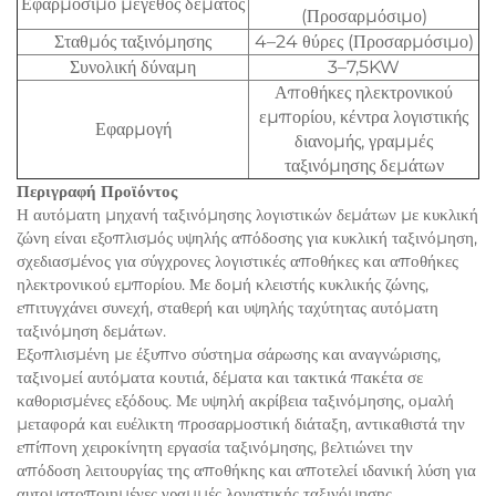
Εφαρμόσιμο μέγεθος δέματος
(Προσαρμόσιμο)
Σταθμός ταξινόμησης
4–24 θύρες (Προσαρμόσιμο)
Συνολική δύναμη
3–7,5KW
Αποθήκες ηλεκτρονικού
εμπορίου, κέντρα λογιστικής
Εφαρμογή
διανομής, γραμμές
ταξινόμησης δεμάτων
Περιγραφή Προϊόντος
Η αυτόματη μηχανή ταξινόμησης λογιστικών δεμάτων με κυκλική
ζώνη είναι εξοπλισμός υψηλής απόδοσης για κυκλική ταξινόμηση,
σχεδιασμένος για σύγχρονες λογιστικές αποθήκες και αποθήκες
ηλεκτρονικού εμπορίου. Με δομή κλειστής κυκλικής ζώνης,
επιτυγχάνει συνεχή, σταθερή και υψηλής ταχύτητας αυτόματη
ταξινόμηση δεμάτων.
Εξοπλισμένη με έξυπνο σύστημα σάρωσης και αναγνώρισης,
ταξινομεί αυτόματα κουτιά, δέματα και τακτικά πακέτα σε
καθορισμένες εξόδους. Με υψηλή ακρίβεια ταξινόμησης, ομαλή
μεταφορά και ευέλικτη προσαρμοστική διάταξη, αντικαθιστά την
επίπονη χειροκίνητη εργασία ταξινόμησης, βελτιώνει την
απόδοση λειτουργίας της αποθήκης και αποτελεί ιδανική λύση για
αυτοματοποιημένες γραμμές λογιστικής ταξινόμησης.