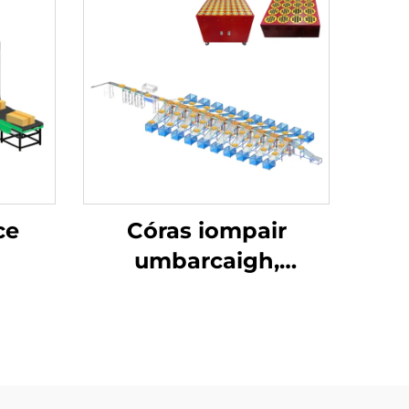
ce
Córas iompair
umbarcaigh,
leictreach, fardalach,
PVC bia-grad