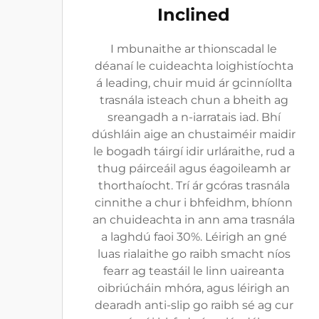
Inclined
I mbunaithe ar thionscadal le
déanaí le cuideachta loighistíochta
á leading, chuir muid ár gcinníollta
trasnála isteach chun a bheith ag
sreangadh a n-iarratais iad. Bhí
dúshláin aige an chustaiméir maidir
le bogadh táirgí idir urláraithe, rud a
thug páirceáil agus éagoileamh ar
thorthaíocht. Trí ár gcóras trasnála
cinnithe a chur i bhfeidhm, bhíonn
an chuideachta in ann ama trasnála
a laghdú faoi 30%. Léirigh an gné
luas rialaithe go raibh smacht níos
fearr ag teastáil le linn uaireanta
oibriúcháin mhóra, agus léirigh an
dearadh anti-slip go raibh sé ag cur