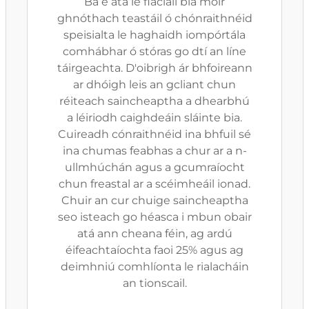
Ba é atá le fiaclaíl bia móir
ghnóthach teastáil ó chónraithnéid
speisialta le haghaidh iompórtála
comhábhar ó stóras go dtí an líne
táirgeachta. D'oibrigh ár bhfoireann
ar dhóigh leis an gcliant chun
réiteach saincheaptha a dhearbhú
a léiriodh caighdeáin sláinte bia.
Cuireadh cónraithnéid ina bhfuil sé
ina chumas feabhas a chur ar a n-
ullmhúchán agus a gcumraíocht
chun freastal ar a scéimheáil ionad.
Chuir an cur chuige saincheaptha
seo isteach go héasca i mbun obair
atá ann cheana féin, ag ardú
éifeachtaíochta faoi 25% agus ag
deimhniú comhlíonta le rialacháin
an tionscail.