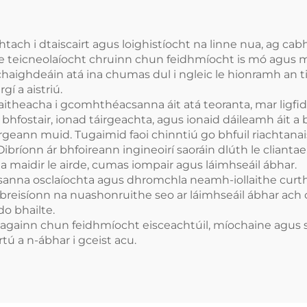
htach i dtaiscairt agus loighistíocht na linne nua, ag ca
 le teicneolaíocht chruinn chun feidhmíocht is mó agus 
chaighdeáin atá ina chumas dul i ngleic le hionramh an t
í a aistriú.
saitheacha i gcomhthéacsanna áit atá teoranta, mar ligfid
i bhfostair, ionad táirgeachta, agus ionaid dáileamh áit a b
irgeann muid. Tugaimid faoi chinntiú go bhfuil riachtanai
ibríonn ár bhfoireann ingineoirí saoráin dlúth le cliantae
 maidir le airde, cumas iompair agus láimhseáil ábhar.
asanna osclaíochta agus dhromchla neamh-iollaithe curtha 
breisíonn na nuashonruithe seo ar láimhseáil ábhar ach c
do bhailte.
 atá againn chun feidhmíocht eisceachtúil, míochaine agus 
ú a n-ábhar i gceist acu.