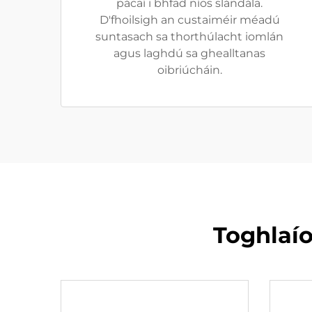
pácaí i bhfad níos slándála.
D'fhoilsigh an custaiméir méadú
suntasach sa thorthúlacht iomlán
agus laghdú sa ghealltanas
oibriúcháin.
Toghlaío