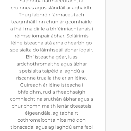
Sa phobal fármaceutach, tá
cruinneas agus slándáil ar aghaidh.
Thug fabhróir fármaceutach
teagmháil linn chun ár gcomhairle
a fháil maidir le a bhféinriachtanais i
réimse iompair ábhar. Soláirimis
léine isteacha atá arna dhearbh go
speisialta do láimhseáil ábhar íogair.
Bhí isteacha géar, luas
ardchothromaithe agus ábhar
speisialta taipéid a laghdú a
riscanna truallaithe ar an léine.
Cuireadh ár léine isteacha i
bhfeidhm, rud a fheabhsaigh
comhlacht na sruthán ábhar agus a
chur chomh maith lenár dteastais
éigeandála, ag tabhairt
cothromaíochta níos mó don
tionscadal agus ag laghdú ama faoi