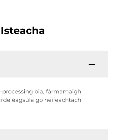
 Isteacha
, b-processing bia, fármamaigh
airde éagsúla go héifeachtach