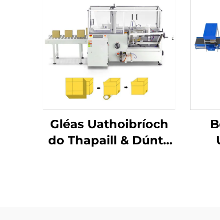
Gléas Uathoibríoch
B
do Thapaill & Dúnta
Bande, Gléas
Cruthaithe Cartún