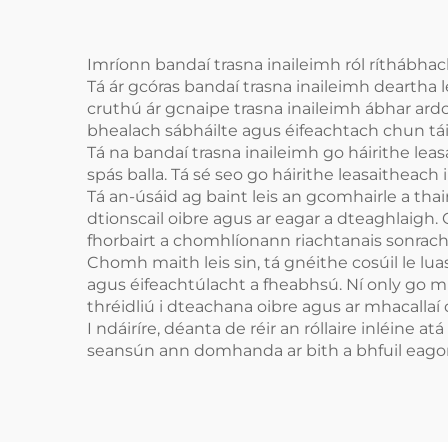
Imríonn bandaí trasna inaileimh ról ríthábhac
Tá ár gcóras bandaí trasna inaileimh deartha
cruthú ár gcnaipe trasna inaileimh ábhar ard
bhealach sábháilte agus éifeachtach chun táirg
Tá na bandaí trasna inaileimh go háirithe lea
spás balla. Tá sé seo go háirithe leasaitheach 
Tá an-úsáid ag baint leis an gcomhairle a tha
dtionscail oibre agus ar eagar a dteaghlaigh. O
fhorbairt a chomhlíonann riachtanais sonracha
Chomh maith leis sin, tá gnéithe cosúil le lu
agus éifeachtúlacht a fheabhsú. Ní only go m
thréidliú i dteachana oibre agus ar mhacallaí 
I ndáiríre, déanta de réir an róllaire inléine
seansún ann domhanda ar bith a bhfuil eagort