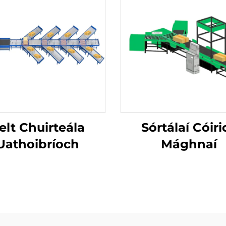
elt Chuirteála
Sórtálaí Cóiri
Uathoibríoch
Mághnaí