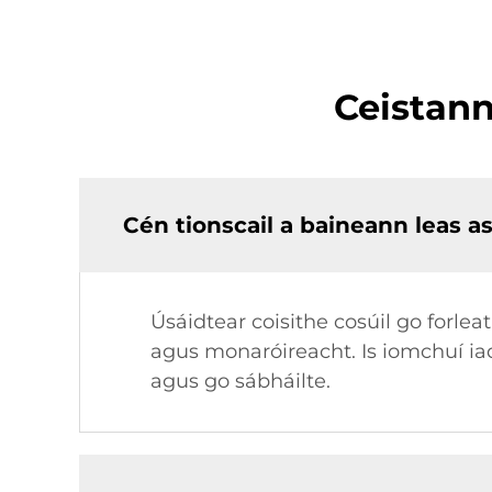
Ceistann
Cén tionscail a baineann leas a
Úsáidtear coisithe cosúil go forlea
agus monaróireacht. Is iomchuí iad
agus go sábháilte.