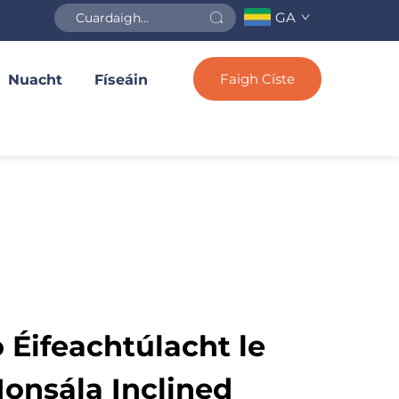
GA
Faigh Císte
Nuacht
Físeáin
 Éifeachtúlacht le
onsála Inclined