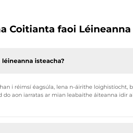
a Coitianta faoi Léineanna
s léineanna isteacha?
than i réimsí éagsúla, lena n-áirithe loighistíocht
 do aon iarratas ar mian leabaithe áiteanna idir 