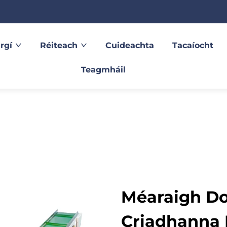
rgí
Réiteach
Cuideachta
Tacaíocht
Teagmháil
Méaraigh Do
Criadhanna I