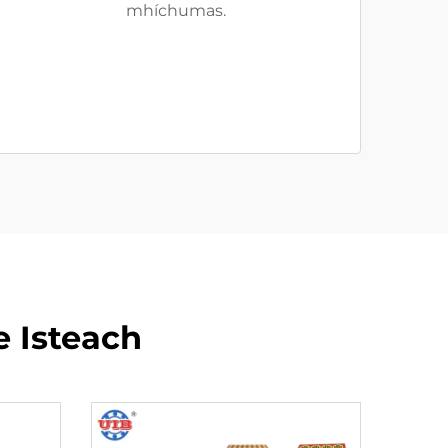
mhíchumas.
e Isteach