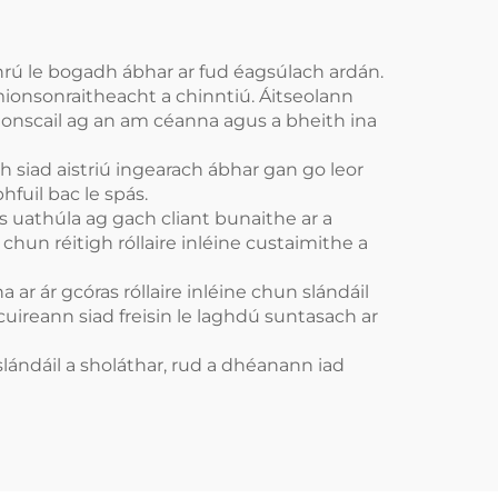
bhrú le bogadh ábhar ar fud éagsúlach ardán.
mionsonraitheacht a chinntiú. Áitseolann
ionscail ag an am céanna agus a bheith ina
h siad aistriú ingearach ábhar gan go leor
hfuil bac le spás.
s uathúla ag gach cliant bunaithe ar a
 chun réitigh róllaire inléine custaimithe a
ar ár gcóras róllaire inléine chun slándáil
uireann siad freisin le laghdú suntasach ar
slándáil a sholáthar, rud a dhéanann iad