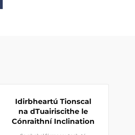
Idirbheartú Tionscal
na dTuairiscithe le
Cónraithní Inclination