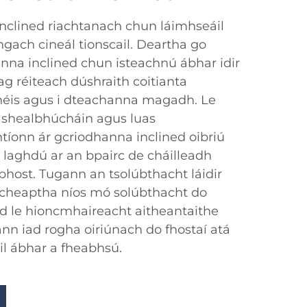
inclined riachtanach chun láimhseáil
gach cineál tionscail. Deartha go
anna inclined chun isteachnú ábhar idir
ag réiteach dúshraith coitianta
snéis agus i dteachanna magadh. Le
a shealbhúcháin agus luas
tíonn ár gcriodhanna inclined oibriú
g laghdú ar an bpairc de cháilleadh
phost. Tugann an tsolúbthacht láidir
cheaptha níos mó solúbthacht do
d le hioncmhaireacht aitheantaithe
nn iad rogha oiriúnach do fhostaí atá
áil ábhar a fheabhsú.