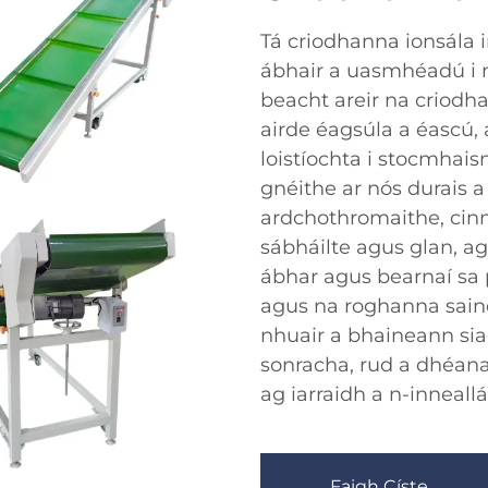
Tá criodhanna ionsála 
ábhair a uasmhéadú i n
beacht areir na criodh
airde éagsúla a éascú, 
loistíochta i stocmhai
gnéithe ar nós durais 
ardchothromaithe, cinn
sábháilte agus glan, a
ábhar agus bearnaí sa 
agus na roghanna sain
nhuair a bhaineann sia
sonracha, rud a dhéana
ag iarraidh a n-inneall
Faigh Císte