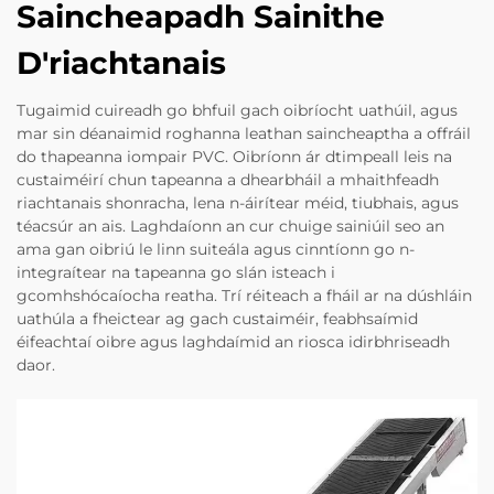
Saincheapadh Sainithe
D'riachtanais
Tugaimid cuireadh go bhfuil gach oibríocht uathúil, agus
mar sin déanaimid roghanna leathan saincheaptha a offráil
do thapeanna iompair PVC. Oibríonn ár dtimpeall leis na
custaiméirí chun tapeanna a dhearbháil a mhaithfeadh
riachtanais shonracha, lena n-áirítear méid, tiubhais, agus
téacsúr an ais. Laghdaíonn an cur chuige sainiúil seo an
ama gan oibriú le linn suiteála agus cinntíonn go n-
integraítear na tapeanna go slán isteach i
gcomhshócaíocha reatha. Trí réiteach a fháil ar na dúshláin
uathúla a fheictear ag gach custaiméir, feabhsaímid
éifeachtaí oibre agus laghdaímid an riosca idirbhriseadh
daor.