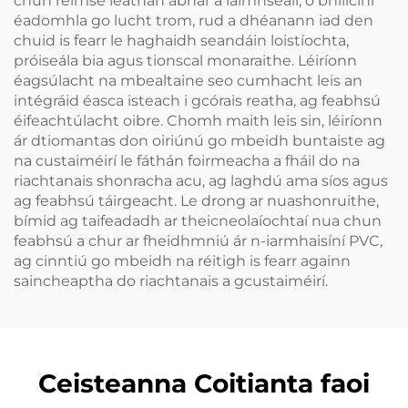
chun réimse leathan ábhar a láimhseáil, ó bhillcíní
éadomhla go lucht trom, rud a dhéanann iad den
chuid is fearr le haghaidh seandáin loistíochta,
próiseála bia agus tionscal monaraithe. Léiríonn
éagsúlacht na mbealtaine seo cumhacht leis an
intégráid éasca isteach i gcórais reatha, ag feabhsú
éifeachtúlacht oibre. Chomh maith leis sin, léiríonn
ár dtiomantas don oiriúnú go mbeidh buntaiste ag
na custaiméirí le fáthán foirmeacha a fháil do na
riachtanais shonracha acu, ag laghdú ama síos agus
ag feabhsú táirgeacht. Le drong ar nuashonruithe,
bímid ag taifeadadh ar theicneolaíochtaí nua chun
feabhsú a chur ar fheidhmniú ár n-iarmhaisíní PVC,
ag cinntiú go mbeidh na réitigh is fearr againn
saincheaptha do riachtanais a gcustaiméirí.
Ceisteanna Coitianta faoi