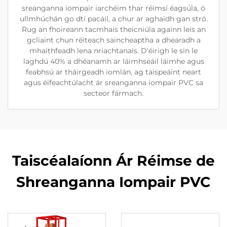
sreanganna iompair iarchéim thar réimsí éagsúla, ó
ullmhúchán go dtí pacáil, a chur ar aghaidh gan stró.
Rug an fhoireann tacmhais theicniúla againn leis an
gcliaint chun réiteach saincheaptha a dhearadh a
mhaithfeadh lena nriachtanais. D'éirigh le sin le
laghdú 40% a dhéanamh ar láimhseáil láimhe agus
feabhsú ar tháirgeadh iomlán, ag taispeáint neart
agus éifeachtúlacht ár sreanganna iompair PVC sa
secteor fármach.
Taiscéalaíonn Ár Réimse de
Shreanganna Iompair PVC