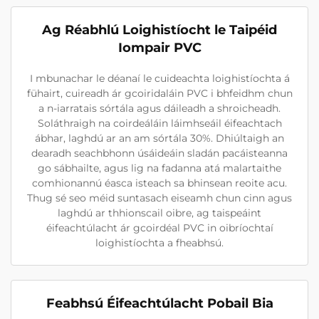
Ag Réabhlú Loighistíocht le Taipéid
Iompair PVC
I mbunachar le déanaí le cuideachta loighistíochta á
fühairt, cuireadh ár gcoiridaláin PVC i bhfeidhm chun
a n-iarratais sórtála agus dáileadh a shroicheadh.
Soláthraigh na coirdeáláin láimhseáil éifeachtach
ábhar, laghdú ar an am sórtála 30%. Dhiúltaigh an
dearadh seachbhonn úsáideáin sladán pacáisteanna
go sábhailte, agus lig na fadanna atá malartaithe
comhionannú éasca isteach sa bhinsean reoite acu.
Thug sé seo méid suntasach eiseamh chun cinn agus
laghdú ar thhionscail oibre, ag taispeáint
éifeachtúlacht ár gcoirdéal PVC in oibríochtaí
loighistíochta a fheabhsú.
Feabhsú Éifeachtúlacht Pobail Bia