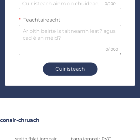
0/200
Teachtaireacht
0/1000
Cuir isteach
conair-chruach
sraith fhlat iompair
barra iompair PVC