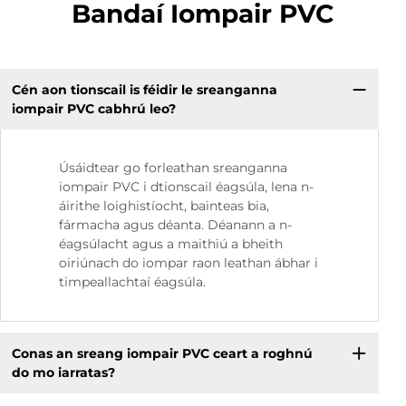
Bandaí Iompair PVC
Cén aon tionscail is féidir le sreanganna
iompair PVC cabhrú leo?
Úsáidtear go forleathan sreanganna
iompair PVC i dtionscail éagsúla, lena n-
áirithe loighistíocht, bainteas bia,
fármacha agus déanta. Déanann a n-
éagsúlacht agus a maithiú a bheith
oiriúnach do iompar raon leathan ábhar i
timpeallachtaí éagsúla.
Conas an sreang iompair PVC ceart a roghnú
do mo iarratas?