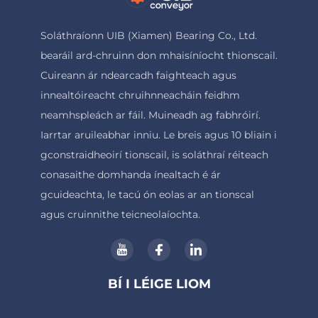
Soláthraíonn UIB (Xiamen) Bearing Co., Ltd.
bearáil ard-chruinn don mhaisíníocht thionscail.
Cuireann ár ndearcadh faighteach agus
innealtóireacht chruihnneacháin feidhm
neamhspleách ar fáil. Muineadh ag fabhróirí.
Iarrtar aruileabhar inniu. Le breis agus 10 bliain i
gconstraidheoirí tionscail, is soláthraí réiteach
conasaithe domhanda ínealtach é ár
gcuideachta, le tacú ón eolas ar an tionscal
agus cruinnithe teicneolaíochta.
BÍ I LÉIGE LIOM