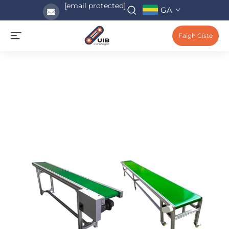
[email protected]
GA
Faigh Císte