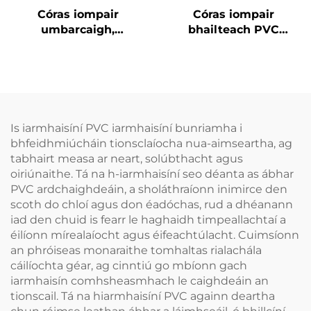
Córas iompair
Córas iompair
umbarcaigh,
bhailteach PVC
leictreach, fardalach,
ilghnéitheach
PVC bia-grad
Is iarmhaisíní PVC iarmhaisíní bunriamha i
bhfeidhmiúcháin tionsclaíocha nua-aimseartha, ag
tabhairt measa ar neart, solúbthacht agus
oiriúnaithe. Tá na h-iarmhaisíní seo déanta as ábhar
PVC ardchaighdeáin, a sholáthraíonn inimirce den
scoth do chloí agus don éadóchas, rud a dhéanann
iad den chuid is fearr le haghaidh timpeallachtaí a
éilíonn mírealaíocht agus éifeachtúlacht. Cuimsíonn
an phróiseas monaraithe tomhaltas rialachála
cáilíochta géar, ag cinntiú go mbíonn gach
iarmhaisín comhsheasmhach le caighdeáin an
tionscail. Tá na hiarmhaisíní PVC againn deartha