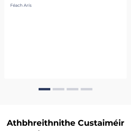
Féach Arís
Athbhreithnithe Custaiméir