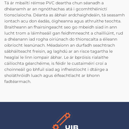
Tá ár mbailtí réimse PVC deartha chun séanadh a
dhéanamh ar an ngnóthachas atá i gcomhthéinictí
tionsclaíocha. Déanta as ábhair ardchaighdeáin, tá seasamh
iontach acu don éadás, óigheanna agus athruithe teochta.
Braitheann an fhairsingeacht seo go mbeidh siad in ann
lucht trom a láimhseáil gan feidhmneacht a chailliúint, rud
a dhéanann iad rogha oiriúnach do thionscalta a éileann
oibríocht leanúnach. Méadaíonn an durfadh seachtrach
sábháilteacht freisin, ag laghdú ar an risce tagartha le
heaglaí le linn iompair ábhar. Le ár bpróisis rialaithe
cáilíochta géarchéime, is féidir le custaiméirí croí a
choinneáil go bhfuil siad ag infheistíocht i dtáirge a
sholáthróidh luach agus éifeachtlacht ar bhonn
fadtéarmach.