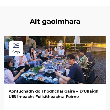
Alt gaolmhara
25
Sep
Aontúchadh do Thodhchaí Gaire – D'Ullaigh
UIB Imeacht Foilsitheachta Foirne