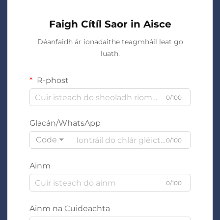
Faigh Cítíl Saor in Aisce
Déanfaidh ár ionadaithe teagmháil leat go
luath.
R-phost
0/100
Glacán/WhatsApp
Code
0/100
Ainm
0/100
Ainm na Cuideachta