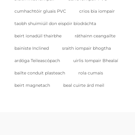
cumhachtóir gluais PVC
crios bia iompair
taobh shuimiúil don eispóir bíodráchta
beirt ionadúil thairbhe
ráthainn ceangailte
bainiste Inclined
sraith iompair bhogtha
ardóga Teileascópach
uirlis Iompair Bhealaí
bailte conduit plasteach
rola cumais
beirt magnetach
beal cuirte árd meil