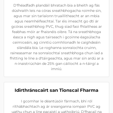
D'fhéadfadh plandáil bhratach bia a bheith ag fás
dúshraith leis na córas sreathbhogacha roimhe sin,
agus mar sin tarlaíonn truaillitheacht ar an mbia
agus neamhéifeachtaí. Tar éis imeacht go dtí ár
gcóras sreathbhog PVC, thug siad faoi fhlaitheas ar
feabhas móir ar fhaisnéis oibre. Tá na sreathbhoga
éasca a nigh agus tairseach i gcoinne éagsúlacha
ceimiceáin, ag cinntiú comhlíonadh le caighdeáin
slándála bia. Le roghanna sonraíochta cruinn,
raineasamar na sonraíochtaí sreathbhoga chun iad a
fhitting le líne a d'táirgeachta, agus mar sin ardú ar a
n-inaistriúchán de 25% gan cáilíocht a n-táirgí a
imniú.
Idirthránscairt san Tionscal Fharma
I gcomhar le déantúsóir fármach, bhí ról
ríthábhachtach ag ár sreanganna iompair PVC ag
uathu chun a líne pacaistí a uathoibriú. D'fhacail na