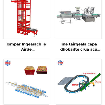
Iompar Ingearach le
líne táirgeála capa
Airde
dhobailte crua acu
Réamhshocraithe
umhlócháin leithis 8-
ceann