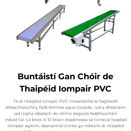
Buntáistí Gan Chóir de
Thaipéid Iompair PVC
Tá ár ntaipéid iompair PVC inneallaithe le haghaidh
éifeachtaíochta, fadtréimhse agus ilúsáide, rud a dhéanann
iad rogha idéalach do réimsí éagsúla feabhsúcháin
industrial. Le breis is 10 bliain eispéireasa sa tionscal taipéad
iompair againn, déanaimid cinnte go mbíonn ár ntaipéid