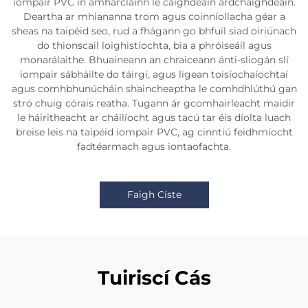
iompair PVC in amharclainn le caighdeáin ardchaighdeáin.
Deartha ar mhiananna trom agus coinníollacha géar a
sheas na taipéid seo, rud a fhágann go bhfuil siad oiriúnach
do thionscail loighistíochta, bia a phróiseáil agus
monarálaithe. Bhuaineann an chraiceann ánti-sliogán slí
iompair sábháilte do táirgí, agus ligean toisíochaíochtaí
agus comhbhunúcháin shaincheaptha le comhdhlúthú gan
stró chuig córais reatha. Tugann ár gcomhairleacht maidir
le háiritheacht ar cháilíocht agus tacú tar éis díolta luach
breise leis na taipéid iompair PVC, ag cinntiú feidhmíocht
fadtéarmach agus iontaofachta.
Faigh Císte
Tuiriscí Cás