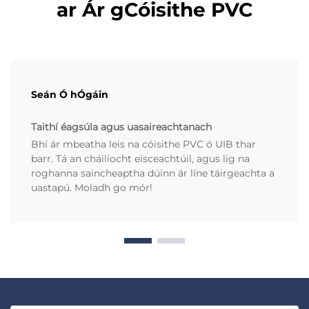
ar Ár gCóisithe PVC
Seán Ó hÓgáin
Taithí éagsúla agus uasaireachtanach
Bhí ár mbeatha leis na cóisithe PVC ó UIB thar
barr. Tá an cháilíocht eisceachtúil, agus lig na
roghanna saincheaptha dúinn ár líne táirgeachta a
uastapú. Moladh go mór!