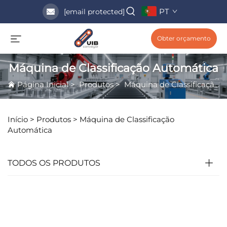
PT
[email protected]
Obter orçamento
Máquina de Classificação Automática
Página Inicial
>
Produtos
>
Máquina de Classificação Automática
Início >
Produtos
>
Máquina de Classificação
Automática
TODOS OS PRODUTOS