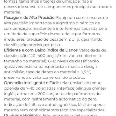
formas, tamanhos e teores de umidade; não é
necessário substituir componentes principais ao trocar o
material.
Pesagem de Alta Precisão:
Equipado com sensores de
alta precisão importados e algoritmo dinâmico de
compensação, resistente à interferência causada pela
umidade da superfície do material e por formatos
irregulares; precisão de pesagem ≤ ±1 g, garantindo
classificação precisa por peso.
Eficiente e com Baixo Índice de Danos:
Velocidade de
classificação: 120–400 peças/min (varia conforme o
tamanho do material); 6–12 níveis de classificação
ajustáveis; esteira transportadora macia e design
anticolisão, taxa de danos ao material ≤ 0,5 %,
preservando o valor comercial do produto.
Operação Inteligente e Fácil:
tela sensível ao toque
colorida de 7–10 polegadas, interface bilingue chinês-
inglês, armazena 200 conjuntos de parâmetros do
material, com rastreamento automático do zero,
indicação de falhas e autodiagnóstico, fácil de operar
mesmo sem conhecimentos técnicos especializados.
Durável e Higiênico:
Máquina inteira feita de aço