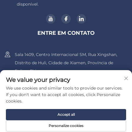
disponível.
ENTRE EM CONTATO
Sala 1409, Centro Internacional SM, Rua Xingshan,
Distrito de Huli, Cidade de Xiamen, Província de
Fujian, China.
We value your privacy
+86-13600956803
We use cookies and similar tools to provide our services.
If you don't want to accept all cookies, click Personalize
[email protected]
cookies.
Accept all
Direitos autorais © 2025 pela UIB (Xiamen) Bearing Co., Ltd.
Política de Privacidade
Personalize cookies