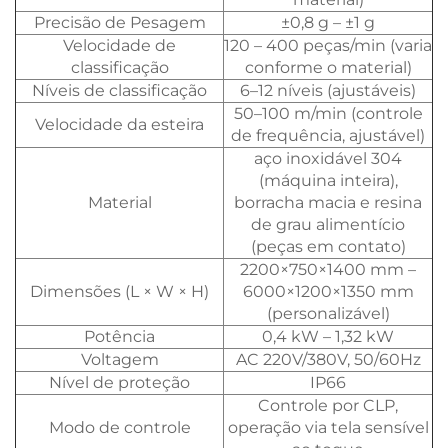
Precisão de Pesagem
±0,8 g – ±1 g
Velocidade de
120 – 400 peças/min (varia
classificação
conforme o material)
Níveis de classificação
6–12 níveis (ajustáveis)
50–100 m/min (controle
Velocidade da esteira
de frequência, ajustável)
aço inoxidável 304
(máquina inteira),
Material
borracha macia e resina
de grau alimentício
(peças em contato)
2200×750×1400 mm –
Dimensões (L × W × H)
6000×1200×1350 mm
(personalizável)
Potência
0,4 kW – 1,32 kW
Voltagem
AC 220V/380V, 50/60Hz
Nível de proteção
IP66
Controle por CLP,
Modo de controle
operação via tela sensível