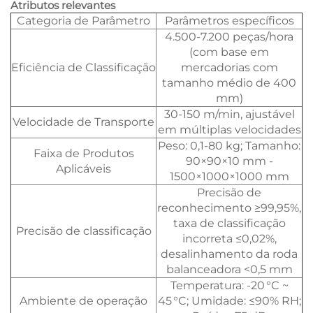
Atributos relevantes
Categoria de Parâmetro
Parâmetros específicos
4.500-7.200 peças/hora
(com base em
Eficiência de Classificação
mercadorias com
tamanho médio de 400
mm)
30-150 m/min, ajustável
Velocidade de Transporte
em múltiplas velocidades
Peso: 0,1-80 kg; Tamanho:
Faixa de Produtos
90×90×10 mm -
Aplicáveis
1500×1000×1000 mm
Precisão de
reconhecimento ≥99,95%,
taxa de classificação
Precisão de classificação
incorreta ≤0,02%,
desalinhamento da roda
balanceadora <0,5 mm
Temperatura: -20 °C ~
Ambiente de operação
45 °C; Umidade: ≤90% RH;