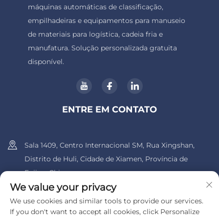
máquinas automáticas de classificação,
empilhadeiras e equipamentos para manuseio
de materiais para logística, cadeia fria e
manufatura. Solução personalizada gratuita
disponível.
ENTRE EM CONTATO
Sala 1409, Centro Internacional SM, Rua Xingshan,
Distrito de Huli, Cidade de Xiamen, Província de
Fujian, China.
We value your privacy
+86-13600956803
We use cookies and similar tools to provide our services.
If you don't want to accept all cookies, click Personalize
[email protected]