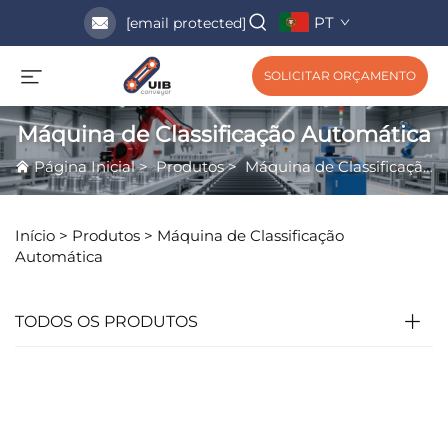
PT
[email protected]
SOLICITAR ORÇAMENTO
Máquina de Classificação Automática
Página Inicial
>
Produtos
>
Máquina de Classificação Automática
Início >
Produtos
>
Máquina de Classificação
Automática
TODOS OS PRODUTOS