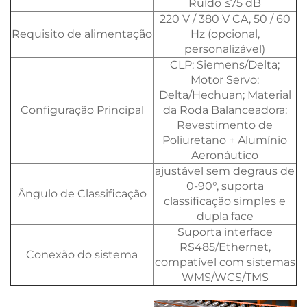
Ruído ≤75 dB
220 V / 380 V CA, 50 / 60
Requisito de alimentação
Hz (opcional,
personalizável)
CLP: Siemens/Delta;
Motor Servo:
Delta/Hechuan; Material
Configuração Principal
da Roda Balanceadora:
Revestimento de
Poliuretano + Alumínio
Aeronáutico
ajustável sem degraus de
0-90°, suporta
Ângulo de Classificação
classificação simples e
dupla face
Suporta interface
RS485/Ethernet,
Conexão do sistema
compatível com sistemas
WMS/WCS/TMS