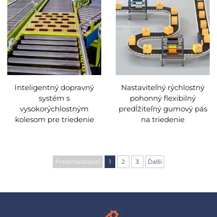
Inteligentný dopravný
Nastaviteľný rýchlostný
systém s
pohonný flexibilný
vysokorýchlostným
predĺžiteľný gumový pás
kolesom pre triedenie
na triedenie
Predchádzajúci
1
2
3
Ďalší