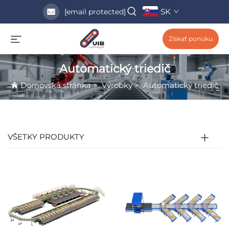
SK
[email protected]
Získať ponuku
Automatický triedič
Domovská stránka
>
Výrobky
>
Automatický triedič
VŠETKY PRODUKTY