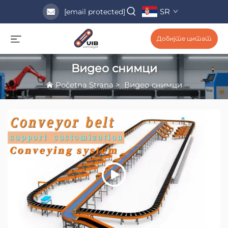
SR
[email protected]
Добијте цитат
Видео снимци
Početna Strana
>
Видео снимци