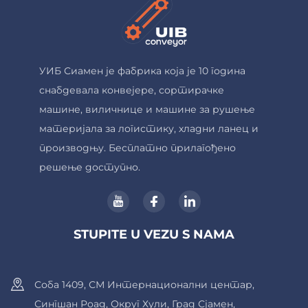
УИБ Сиамен је фабрика која је 10 година
снабдевала конвејере, сортирачке
машине, виличнице и машине за рушење
материјала за логистику, хладни ланец и
производњу. Бесплатно прилагођено
решење доступно.
STUPITE U VEZU S NAMA
Соба 1409, СМ Интернационални центар,
Сингшан Роад, Округ Хули, Град Сјамен,