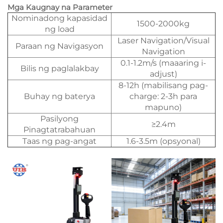
Mga Kaugnay na Parameter
Nominadong kapasidad
1500-2000kg
ng load
Laser Navigation/Visual
Paraan ng Navigasyon
Navigation
0.1-1.2m/s (maaaring i-
Bilis ng paglalakbay
adjust)
8-12h (mabilisang pag-
Buhay ng baterya
charge: 2-3h para
mapuno)
Pasilyong
≥2.4m
Pinagtatrabahuan
Taas ng pag-angat
1.6-3.5m (opsyonal)