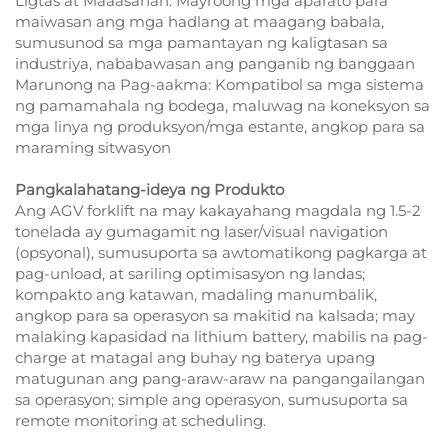
Ligtas at Maaasahan: Mayroong mga aparato para
maiwasan ang mga hadlang at maagang babala,
sumusunod sa mga pamantayan ng kaligtasan sa
industriya, nababawasan ang panganib ng banggaan
Marunong na Pag-aakma: Kompatibol sa mga sistema
ng pamamahala ng bodega, maluwag na koneksyon sa
mga linya ng produksyon/mga estante, angkop para sa
maraming sitwasyon
Pangkalahatang-ideya ng Produkto
Ang AGV forklift na may kakayahang magdala ng 1.5-2
tonelada ay gumagamit ng laser/visual navigation
(opsyonal), sumusuporta sa awtomatikong pagkarga at
pag-unload, at sariling optimisasyon ng landas;
kompakto ang katawan, madaling manumbalik,
angkop para sa operasyon sa makitid na kalsada; may
malaking kapasidad na lithium battery, mabilis na pag-
charge at matagal ang buhay ng baterya upang
matugunan ang pang-araw-araw na pangangailangan
sa operasyon; simple ang operasyon, sumusuporta sa
remote monitoring at scheduling.