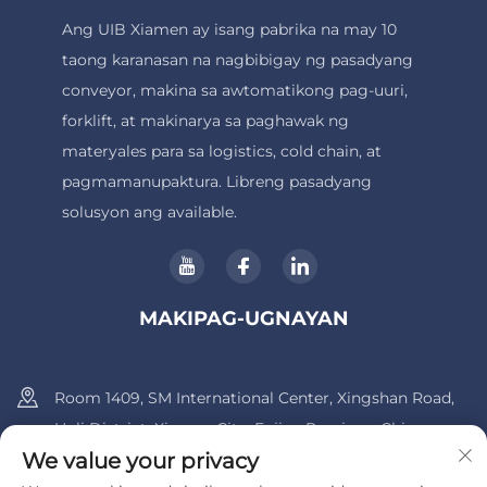
Ang UIB Xiamen ay isang pabrika na may 10
taong karanasan na nagbibigay ng pasadyang
conveyor, makina sa awtomatikong pag-uuri,
forklift, at makinarya sa paghawak ng
materyales para sa logistics, cold chain, at
pagmamanupaktura. Libreng pasadyang
solusyon ang available.
MAKIPAG-UGNAYAN
Room 1409, SM International Center, Xingshan Road,
Huli District, Xiamen City, Fujian Province, China.
We value your privacy
+86-13600956803