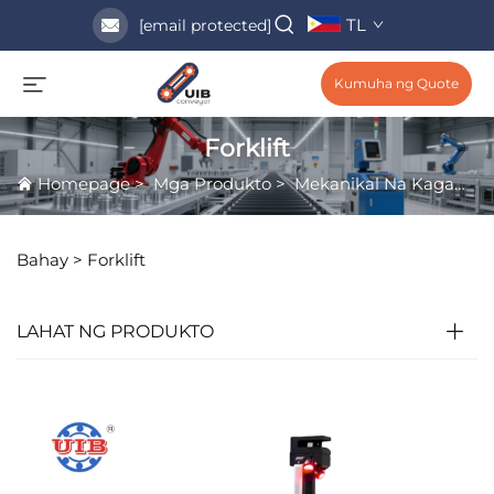
TL
[email protected]
Kumuha ng Quote
Forklift
Homepage
>
Mga Produkto
>
Mekanikal Na Kagamitan
Bahay >
Forklift
LAHAT NG PRODUKTO