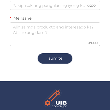
0/200
Mensahe
0/1000
Isumite