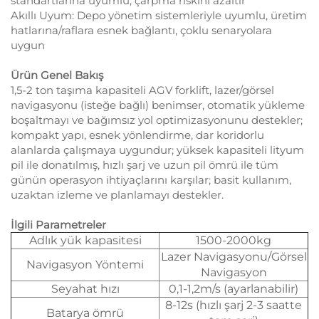
standartlarına uyumlu, çarpma riskini azaltır
Akıllı Uyum: Depo yönetim sistemleriyle uyumlu, üretim
hatlarına/raflara esnek bağlantı, çoklu senaryolara
uygun
Ürün Genel Bakış
1,5-2 ton taşıma kapasiteli AGV forklift, lazer/görsel
navigasyonu (isteğe bağlı) benimser, otomatik yükleme
boşaltmayı ve bağımsız yol optimizasyonunu destekler;
kompakt yapı, esnek yönlendirme, dar koridorlu
alanlarda çalışmaya uygundur; yüksek kapasiteli lityum
pil ile donatılmış, hızlı şarj ve uzun pil ömrü ile tüm
günün operasyon ihtiyaçlarını karşılar; basit kullanım,
uzaktan izleme ve planlamayı destekler.
İlgili Parametreler
Adlık yük kapasitesi
1500-2000kg
Lazer Navigasyonu/Görsel
Navigasyon Yöntemi
Navigasyon
Seyahat hızı
0,1-1,2m/s (ayarlanabilir)
8-12s (hızlı şarj 2-3 saatte
Batarya ömrü