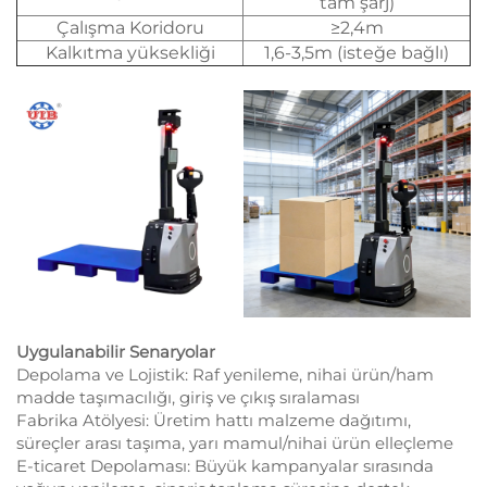
tam şarj)
Çalışma Koridoru
≥2,4m
Kalkıtma yüksekliği
1,6-3,5m (isteğe bağlı)
Uygulanabilir Senaryolar
Depolama ve Lojistik: Raf yenileme, nihai ürün/ham
madde taşımacılığı, giriş ve çıkış sıralaması
Fabrika Atölyesi: Üretim hattı malzeme dağıtımı,
süreçler arası taşıma, yarı mamul/nihai ürün elleçleme
E-ticaret Depolaması: Büyük kampanyalar sırasında