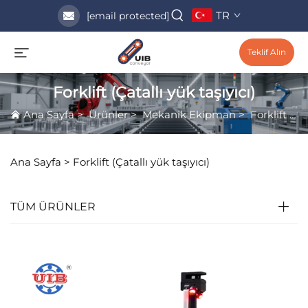
TR
[email protected]
Teklif Alın
Forklift (Çatallı yük taşıyıcı)
Ana Sayfa
>
Ürünler
>
Mekanik Ekipman
>
Forklift (Çatallı yük taşıyıcı)
Ana Sayfa >
Forklift (Çatallı yük taşıyıcı)
TÜM ÜRÜNLER