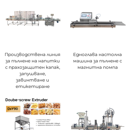
Производствена линия
Едноглава настолна
за пълнене на напитки
машина за пълнене с
с прахозащитен капак,
магнитна помпа
запушване,
завинтване и
етикетиране