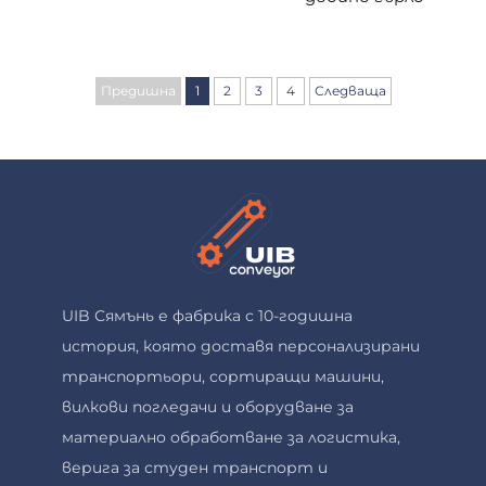
Предишна
1
2
3
4
Следваща
UIB Сямънь е фабрика с 10-годишна
история, която доставя персонализирани
транспортьори, сортиращи машини,
вилкови погледачи и оборудване за
материално обработване за логистика,
верига за студен транспорт и