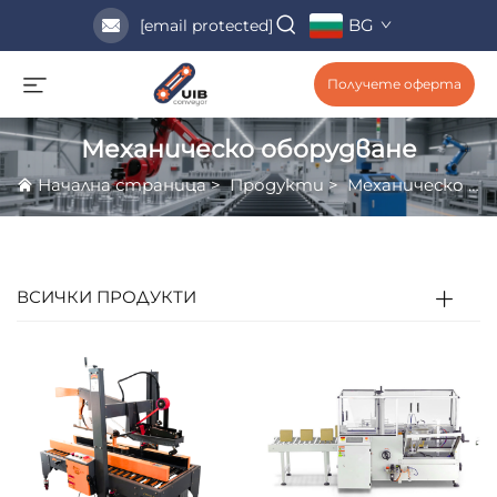
BG
[email protected]
Получете оферта
Механическо оборудване
Начална страница
>
Продукти
>
Механическо оборудване
ВСИЧКИ ПРОДУКТИ