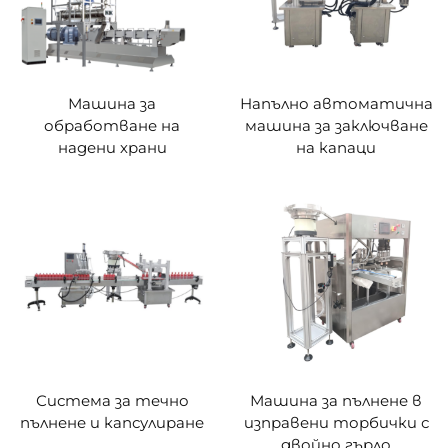
Машина за
Напълно автоматична
обработване на
машина за заключване
надени храни
на капаци
Система за течно
Машинa за пълнене в
пълнене и капсулиране
изправени торбички с
двойно гърло