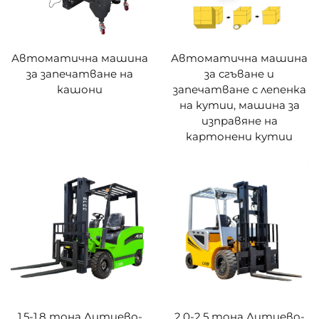
Автоматична машина
Автоматична машина
за запечатване на
за сгъване и
кашони
запечатване с лепенка
на кутии, машина за
изправяне на
картонени кутии
1,5-1,8 тона Литиево-
2,0-2,5 тона Литиево-