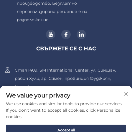
производство. Безплатно
персонализирано решение е на
разположение.
СВЪРЖЕТЕ СЕ С НАС
Стая 1409, SM International Center, ул. Синшан,
район Хули, гр. Сямен, провинция Фуджиян,
Китай.
We value your privacy
+86-13600956803
We use cookies and similar tools to provide our services.
If you don't want to accept all cookies, click Personalize
[email protected]
cookies.
Accept all
Всички права запазени © 2025 от UIB (Сямен) Бергинг Ко.,