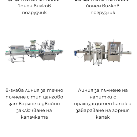
йонен вилков
йонен вилков
погрузчик
погрузчик
8-глава линия за течно
Линия за пълнене на
пълнене с тип цангово
напитки с
затваряне и двойно
прахозащитен капак и
заключване на
заваряване на горния
капачката
капак