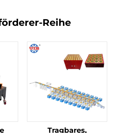
förderer-Reihe
e
Tragbares,