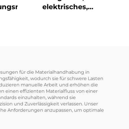
lungsmaschine
elektrisches,
langlebiges Förder-
und Transportsystem
aus
lebensmittelechtem
PVC
ösungen für die Materialhandhabung in
ngsfähigkeit, wodurch sie für schwere Lasten
reduzieren manuelle Arbeit und erhöhen die
 einen effizienten Materialfluss von einer
tandards einzuhalten, während sie
ision und Zuverlässigkeit verlassen. Unser
liche Anforderungen anzupassen, um optimale