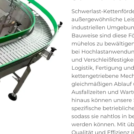
Schwerlast-Kettenförder
außergewöhnliche Leis
industriellen Umgebun
Bauweise sind diese Fö
mühelos zu bewältigen
bei Hochlastanwendunge
und Verschleißfestigke
Logistik, Fertigung un
kettengetriebene Mech
gleichmäßigen Ablauf 
Ausfallzeiten und War
hinaus können unsere 
spezifische betrieblic
sodass sie nahtlos in b
werden können. Mit übe
Qualität und Effizienz