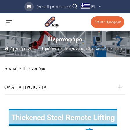
EL
[email protected]
Λάβετε Προσφορά
Περονοφόρο
Αρχική σελίδα
>
Προϊόντα
>
Μηχανικός Εξοπλισμός
>
Περονοφόρο
Αρχική >
Περονοφόρο
ΟΛΑ ΤΑ ΠΡΟΪΟΝΤΑ