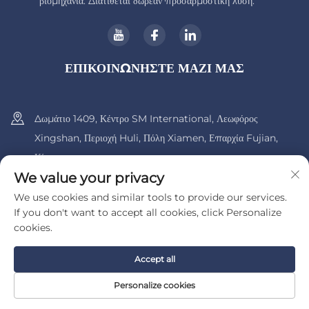
βιομηχανία. Διατίθεται δωρεάν προσαρμοστική λύση.
ΕΠΙΚΟΙΝΩΝΗΣΤΕ ΜΑΖΙ ΜΑΣ
Δωμάτιο 1409, Κέντρο SM International, Λεωφόρος
Xingshan, Περιοχή Huli, Πόλη Xiamen, Επαρχία Fujian,
Κίνα.
We value your privacy
+86-13600956803
We use cookies and similar tools to provide our services.
If you don't want to accept all cookies, click Personalize
[email protected]
cookies.
Accept all
Πνευματικά δικαιώματα © 2025 από την UIB (Xiamen) Bearing Co.,
Ltd.
Πολιτική Απορρήτου
Personalize cookies
ΗΛΕΚΤΡΟΝΙΚΌ
ΑΡΧΙΚΗ ΣΕΛΙΔΑ
ΠΡΟΪΌΝΤΑ
ΤΗΛ.