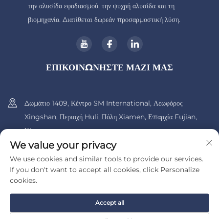
την αλυσίδα εφοδιασμού, την ψυχρή αλυσίδα και τη
βιομηχανία. Διατίθεται δωρεάν προσαρμοστική λύση.
ΕΠΙΚΟΙΝΩΝΗΣΤΕ ΜΑΖΙ ΜΑΣ
Δωμάτιο 1409, Κέντρο SM International, Λεωφόρος
Xingshan, Περιοχή Huli, Πόλη Xiamen, Επαρχία Fujian,
Κίνα.
We value your privacy
+86-13600956803
We use cookies and similar tools to provide our services.
If you don't want to accept all cookies, click Personalize
[email protected]
cookies.
Accept all
Πνευματικά δικαιώματα © 2025 από την UIB (Xiamen) Bearing Co.,
Ltd.
Πολιτική Απορρήτου