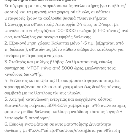
Σε σύγκριση με τους παραδοσιακούς ανελκυστήρες (για επιβάτες/
φορτίο) και τα μηχανήματα χειρισμού υλικών, οι κάθετοι
μεταφορείς έχουν τα ακόλουθα βασικά πλεονεκτήματα:
1. Συνεχής και αποδοτικός: Λειτουργία 24 ώρες το 24ωρο, με
μονάδα που επεξεργάζεται 100-1000 τεμάχια (ή 1-10 τόνους) ανά
ώρα, κατάλληλος για σενάρια υψηλής διέλευσης.
2. Εξοικονόμηση χώρου: Καλύπτει μόνο 1-5 τ.μ. (εξαρτάται από
τη διέλευση), απαιτώντας μόνο κάθετο διάδρομο, κατάλληλο για
σενάρια με περιορισμένο χώρο.
3. Σταθερός και με λίγες βλάβες: Απλή κατασκευή, εύκολη
συντήρηση, MTBF πάνω από 5000 ώρες, μειώνοντας τους
κινδύνους διακοπής.
4. Ευέλικτος και συμβατός: Προσαρμοστικά φέροντα στοιχεία,
προσαρμόζονται σε υλικά από γραμμάρια έως δεκάδες τόνους,
συμβατά με πολλαπλούς τύπους υλικών.
5. Χαμηλή κατανάλωση ενέργειας και ελεγχόμενο κόστος:
Κατανάλωση ενέργειας 30%-50% χαμηλότερη από ανελκυστήρες
φορτίων με ίδια διέλευση· καλύτερη απόδοση κόστους "αγορά +
λειτουργία & συντήρηση".
6. Εύκολη ενσωμάτωση σε αυτοματοποίηση: Δυνατότητα
σύνδεσης με πολλαπλά εξοπλισμούς/συστήματα για επίτευξη