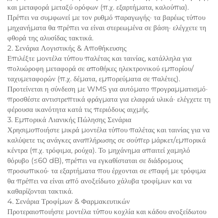
και μεταφορά μεταξύ ορόφων (π.χ. εξαρτήματα, καλούπια).
Πρέπει να συμφωνεί με τον ρυθμό παραγωγής· τα βαρέως τύπου
μηχανήματα θα πρέπει να είναι στερεωμένα σε βάση· ελέγχετε τη
φθορά της αλυσίδας τακτικά.
2. Σενάρια Λογιστικής & Αποθήκευσης
Επιλέξτε μοντέλα τύπου παλέτας και ταινίας, κατάλληλα για
πολυώροφη μεταφορά σε αποθήκες ηλεκτρονικού εμπορίου/
ταχυμεταφορών (π.χ. δέματα, εμπορεύματα σε παλέτες).
Προτείνεται η σύνδεση με WMS για αυτόματο προγραμματισμό·
προσθέστε αντιστρεπτικά φράγματα για ελαφριά υλικά· ελέγχετε τη
φέρουσα ικανότητα κατά τις περιόδους αιχμής.
3. Εμπορικά Λιανικής Πώλησης Σενάρια
Χρησιμοποιήστε μικρά μοντέλα τύπου παλέτας και ταινίας για να
καλύψετε τις ανάγκες αναπλήρωσης σε σούπερ μάρκετ/εμπορικά
κέντρα (π.χ. τρόφιμα, ρούχα). Το μηχάνημα απαιτεί χαμηλό
θόρυβο (≤60 dB), πρέπει να εγκαθίσταται σε διάδρομους
προσωπικού· τα εξαρτήματα που έρχονται σε επαφή με τρόφιμα
θα πρέπει να είναι από ανοξείδωτο χάλυβα τροφίμων και να
καθαρίζονται τακτικά.
4. Σενάρια Τροφίμων & Φαρμακευτικών
Προτεραιοποιήστε μοντέλα τύπου κοχλία και κάδου ανοξείδωτου