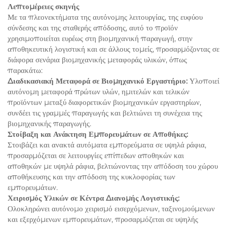
Λεπτομέρειες σκηνής
Με τα πλεονεκτήματα της αυτόνομης λειτουργίας, της ευφύου
σύνδεσης και της σταθερής απόδοσης, αυτό το προϊόν
χρησιμοποιείται ευρέως στη βιομηχανική παραγωγή, στην
αποθηκευτική λογιστική και σε άλλους τομείς, προσαρμόζοντας σε
διάφορα σενάρια βιομηχανικής μεταφοράς υλικών, όπως
παρακάτω:
Διαδικασιακή Μεταφορά σε Βιομηχανικό Εργαστήριο:
Υλοποιεί
αυτόνομη μεταφορά πρώτων υλών, ημιτελών και τελικών
προϊόντων μεταξύ διαφορετικών βιομηχανικών εργαστηρίων,
συνδέει τις γραμμές παραγωγής και βελτιώνει τη συνέχεια της
βιομηχανικής παραγωγής.
Στοίβαξη και Ανάκτηση Εμπορευμάτων σε Αποθήκες:
Στοιβάζει και ανακτά αυτόματα εμπορεύματα σε υψηλά ράφια,
προσαρμόζεται σε λειτουργίες επίπεδων αποθηκών και
αποθηκών με υψηλά ράφια, βελτιώνοντας την απόδοση του χώρου
αποθήκευσης και την απόδοση της κυκλοφορίας των
εμπορευμάτων.
Χειρισμός Υλικών σε Κέντρα Διανομής Λογιστικής:
Ολοκληρώνει αυτόνομο χειρισμό εισερχόμενων, ταξινομούμενων
και εξερχόμενων εμπορευμάτων, προσαρμόζεται σε υψηλής