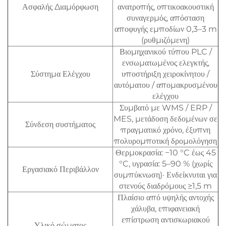
Ασφαλής Διαμόρφωση
ανατροπής, οπτικοακουστική
συναγερμός, απόσταση
αποφυγής εμποδίων 0,3–3 m
(ρυθμιζόμενη)
Βιομηχανικού τύπου PLC /
ενσωματωμένος ελεγκτής,
Σύστημα Ελέγχου
υποστήριξη χειροκίνητου /
αυτόματου / απομακρυσμένου
ελέγχου
Συμβατό με WMS / ERP /
MES, μετάδοση δεδομένων σε
Σύνδεση συστήματος
πραγματικό χρόνο, έξυπνη
πολυρομποτική δρομολόγηση
Θερμοκρασία: −10 °C έως 45
°C, υγρασία: 5–90 % (χωρίς
Εργασιακό Περιβάλλον
συμπύκνωση)· Ενδείκνυται για
στενούς διαδρόμους ≥1,5 m
Πλαίσιο από υψηλής αντοχής
χάλυβα, επιφανειακή
επίστρωση αντισκωριακού
Υλικό σώματος