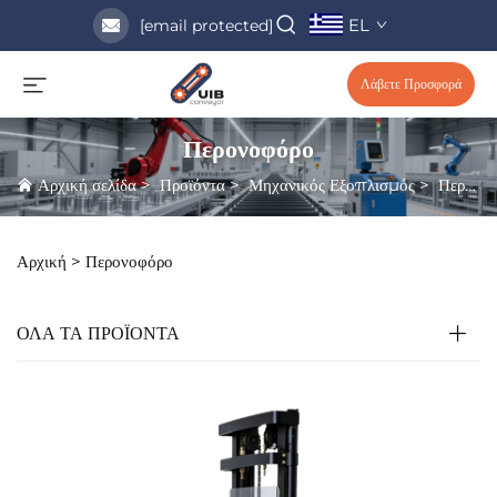
EL
[email protected]
Λάβετε Προσφορά
Περονοφόρο
Αρχική σελίδα
>
Προϊόντα
>
Μηχανικός Εξοπλισμός
>
Περονοφόρο
Αρχική >
Περονοφόρο
ΟΛΑ ΤΑ ΠΡΟΪΟΝΤΑ