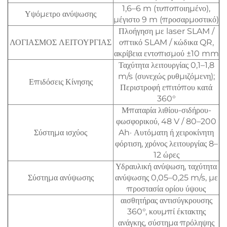
1,6–6 m (τυποποιημένο),
Υψόμετρο ανύψωσης
μέγιστο 9 m (προσαρμοστικό)
Πλοήγηση με laser SLAM /
ΛΟΓΙΑΣΜΟΣ ΛΕΙΤΟΥΡΓΙΑΣ
οπτικό SLAM / κώδικα QR,
ακρίβεια εντοπισμού ±10 mm
Ταχύτητα λειτουργίας 0,1–1,8
m/s (συνεχώς ρυθμιζόμενη);
Επιδόσεις Κίνησης
Περιστροφή επιτόπου κατά
360°
Μπαταρία λιθίου-σιδήρου-
φωσφορικού, 48 V / 80–200
Σύστημα ισχύος
Ah· Αυτόματη ή χειροκίνητη
φόρτιση, χρόνος λειτουργίας 8–
12 ώρες
Υδραυλική ανύψωση, ταχύτητα
Σύστημα ανύψωσης
ανύψωσης 0,05–0,25 m/s, με
προστασία ορίου ύψους
αισθητήρας αντισύγκρουσης
360°, κουμπί έκτακτης
ανάγκης, σύστημα πρόληψης