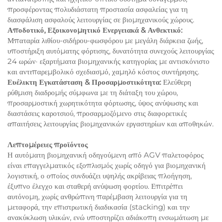
προσφέροντας πολυδιάστατη προστασία ασφαλείας για τη
διασφάλιση ασφαλούς λειτουργίας σε βιομηχανικούς χώρους.
Αποδοτικό, Εξοικονομητικό Ενεργειακά & Ανθεκτικό:
Μπαταρία λιθίου-σιδήρου-φωσφόρου με μεγάλη διάρκεια ζωής,
υποστήριξη αυτόματης φόρτισης, δυνατότητα συνεχούς λειτουργίας
24 ωρών· εξαρτήματα βιομηχανικής κατηγορίας με αντισκόνιστο
και αντιπαρεμβολικό σχεδιασμό, χαμηλό κόστος συντήρησης.
Ευέλικτη Εγκατάσταση & Προσαρμοστικότητα:
Ελεύθερη
ρύθμιση διαδρομής σύμφωνα με τη διάταξη του χώρου,
προσαρμοστική χωρητικότητα φόρτωσης, ύψος ανύψωσης και
διαστάσεις καροτσιού, προσαρμοζόμενο στις διαφορετικές
απαιτήσεις λειτουργίας βιομηχανικών εργαστηρίων και αποθηκών.
Λεπτομέρειες προϊόντος
Η αυτόματη βιομηχανική οδηγούμενη από AGV παλετοφόρος
είναι επαγγελματικός εξοπλισμός χωρίς οδηγό για βιομηχανική
λογιστική, ο οποίος συνδυάζει υψηλής ακρίβειας πλοήγηση,
έξυπνο έλεγχο και σταθερή ανύψωση φορτίου. Επιτρέπει
αυτόνομη, χωρίς ανθρώπινη παρέμβαση λειτουργία για τη
μεταφορά, την επιστρωτική διαδικασία (stacking) και την
ανακύκλωση υλικών, ενώ υποστηρίζει αδιάκοπη ενσωμάτωση με