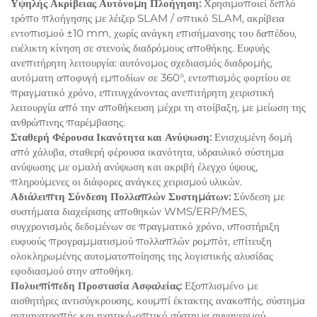
Υψηλής Ακρίβειας Αυτόνομη Πλοήγηση:
Χρησιμοποιεί διπλό
τρόπο πλοήγησης με λέιζερ SLAM / οπτικό SLAM, ακρίβεια
εντοπισμού ±10 mm, χωρίς ανάγκη επισήμανσης του δαπέδου,
ευέλικτη κίνηση σε στενούς διαδρόμους αποθήκης. Ευφυής
ανεπιτήρητη λειτουργία: αυτόνομος σχεδιασμός διαδρομής,
αυτόματη αποφυγή εμποδίων σε 360°, εντοπισμός φορτίου σε
πραγματικό χρόνο, επιτυγχάνοντας ανεπιτήρητη χειριστική
λειτουργία από την αποθήκευση μέχρι τη στοίβαξη, με μείωση της
ανθρώπινης παρέμβασης.
Σταθερή Φέρουσα Ικανότητα και Ανύψωση:
Ενισχυμένη δομή
από χάλυβα, σταθερή φέρουσα ικανότητα, υδραυλικό σύστημα
ανύψωσης με ομαλή ανύψωση και ακριβή έλεγχο ύψους,
πληρούμενες οι διάφορες ανάγκες χειρισμού υλικών.
Αδιάλειπτη Σύνδεση Πολλαπλών Συστημάτων:
Σύνδεση με
συστήματα διαχείρισης αποθηκών WMS/ERP/MES,
συγχρονισμός δεδομένων σε πραγματικό χρόνο, υποστήριξη
ευφυούς προγραμματισμού πολλαπλών ρομπότ, επίτευξη
ολοκληρωμένης αυτοματοποίησης της λογιστικής αλυσίδας
εφοδιασμού στην αποθήκη.
Πολυεπίπεδη Προστασία Ασφαλείας:
Εξοπλισμένο με
αισθητήρες αντισύγκρουσης, κουμπί έκτακτης ανακοπής, σύστημα
αντιανατροπής και ηχητικό-οπτικό σύστημα συναγερμού,