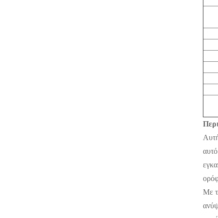
Περ
Αυτή
αυτό
εγκα
ορόφ
Με τ
ανύψ