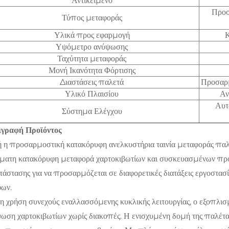
Αντικείμενο
Προσ
Τύπος μεταφοράς
Υλικά προς εφαρμογή
Κ
Υψόμετρο ανύψωσης
Ταχύτητα μεταφοράς
Μονή Ικανότητα Φόρτισης
Διαστάσεις παλετά
Προσαρμ
Υλικό Πλαισίου
Αν
Αυτ
Σύστημα Ελέγχου
ιγραφή Προϊόντος
 η προσαρμοστική κατακόρυφη ανελκυστήρια ταινία μεταφοράς παλε
ματη κατακόρυφη μεταφορά χαρτοκιβωτίων και συσκευασμένων προϊ
τάστασης για να προσαρμόζεται σε διαφορετικές διατάξεις εργοστα
ων.
η χρήση συνεχούς εναλλασσόμενης κυκλικής λειτουργίας, ο εξοπλισ
ωση χαρτοκιβωτίων χωρίς διακοπές. Η ενισχυμένη δομή της παλέτα