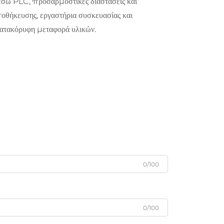
σω PLC, προσαρμοστικές διαστάσεις και
ποθήκευσης, εργαστήρια συσκευασίας και
ατακόρυφη μεταφορά υλικών.
0/100
0/100