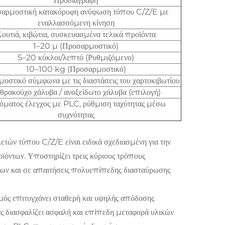
Προδιαγραφή
αρμοστική κατακόρυφη ανύψωση τύπου C/Z/E με
εναλλασσόμενη κίνηση
ουτιά, κιβώτια, συσκευασμένα τελικά προϊόντα
1–20 μ (Προσαρμοστικό)
5–20 κύκλοι/λεπτό (Ρυθμιζόμενο)
10–100 kg (Προσαρμοστικό)
οστικό σύμφωνα με τις διαστάσεις του χαρτοκιβωτίου
θρακούχο χάλυβα / ανοξείδωτο χάλυβα (επιλογή)
όματος έλεγχος με PLC, ρύθμιση ταχύτητας μέσω
συχνότητας
τών τύπου C/Z/E είναι ειδικά σχεδιασμένη για την
όντων. Υποστηρίζει τρεις κύριους τρόπους
σίων και σε απαιτήσεις πολυεπίπεδης διασταύρωσης
μός επιτυγχάνει σταθερή και υψηλής απόδοσης
ς διασφαλίζει ασφαλή και επίπεδη μεταφορά υλικών