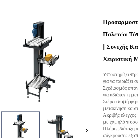
Προσαρμοστι
Παλετών Τύ
| Συνεχής Κ
Χειριστική 
Υποστηρίζει προ
για να ταιριάζει 
Σχεδιασμός επαν
για αδιάκοπη με
Στέρεα δομή φέρο
μετακίνηση κουτ
Ακριβής έλεγχος 
με χαμηλό ποσο
Πλήρης διάταξη 
σύγκρουσης εξο