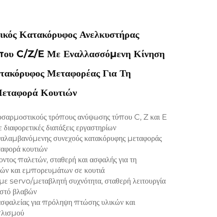
κός Κατακόρυφος Ανελκυστήρας
που C/Z/E Με Εναλλασσόμενη Κίνηση
ατακόρυφος Μεταφορέας Για Τη
Μεταφορά Κουτιών
σαρμοστικούς τρόπους ανύψωσης τύπου C, Z και E
σε διαφορετικές διατάξεις εργαστηρίων
αλαμβανόμενης συνεχούς κατακόρυφης μεταφοράς
ταφορά κουτιών
ντος παλετών, σταθερή και ασφαλής για τη
ιών και εμπορευμάτων σε κουτιά
με servo/μεταβλητή συχνότητα, σταθερή λειτουργία
στό βλαβών
ασφαλείας για πρόληψη πτώσης υλικών και
πλισμού