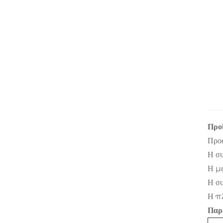
Προ
Προα
Η συ
Η με
Η συ
Η πλ
Παρ