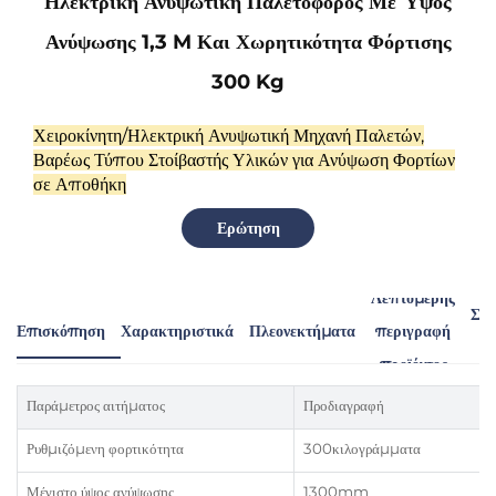
Ηλεκτρική Ανυψωτική Παλετοφόρος Με Ύψος
Ανύψωσης 1,3 M Και Χωρητικότητα Φόρτισης
300 Kg
Χειροκίνητη/Ηλεκτρική Ανυψωτική Μηχανή Παλετών,
Βαρέως Τύπου Στοίβαστής Υλικών για Ανύψωση Φορτίων
σε Αποθήκη
Ερώτηση
Λεπτομερής
Συν
Επισκόπηση
Χαρακτηριστικά
Πλεονεκτήματα
περιγραφή
Π
προϊόντος
Παράμετρος αιτήματος
Προδιαγραφή
Ρυθμιζόμενη φορτικότητα
300κιλογράμματα
Μέγιστο ύψος ανύψωσης
1300mm