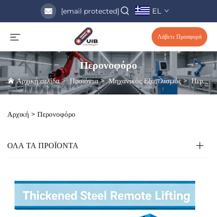
EL
[email protected]
Λάβετε Προσφορά
Περονοφόρο
Αρχική σελίδα
>
Προϊόντα
>
Μηχανικός Εξοπλισμός
>
Περονοφόρο
Αρχική >
Περονοφόρο
ΟΛΑ ΤΑ ΠΡΟΪΟΝΤΑ