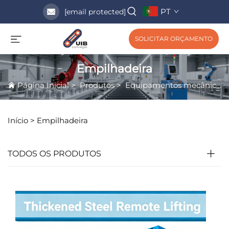
PT
[email protected]
SOLICITAR ORÇAMENTO
Empilhadeira
Página Inicial
>
Produtos
>
Equipamentos mecânicos
Início >
Empilhadeira
TODOS OS PRODUTOS