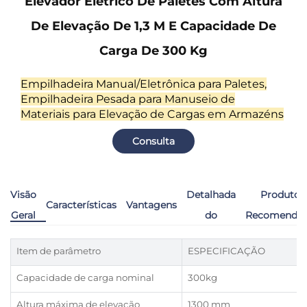
Elevador Elétrico De Paletes Com Altura
De Elevação De 1,3 M E Capacidade De
Carga De 300 Kg
Empilhadeira Manual/Eletrônica para Paletes,
Empilhadeira Pesada para Manuseio de
Materiais para Elevação de Cargas em Armazéns
Consulta
Descrição
Visão
Detalhada
Produtos
Características
Vantagens
Geral
do
Recomenda
Produto
Item de parâmetro
ESPECIFICAÇÃO
Capacidade de carga nominal
300kg
Altura máxima de elevação
1300 mm