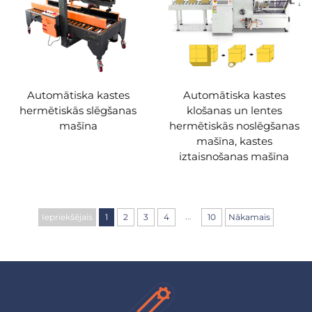
Automātiska kastes
Automātiska kastes
hermētiskās slēgšanas
klošanas un lentes
mašīna
hermētiskās noslēgšanas
mašīna, kastes
iztaisnošanas mašīna
...
Iepriekšējais
1
2
3
4
10
Nākamais