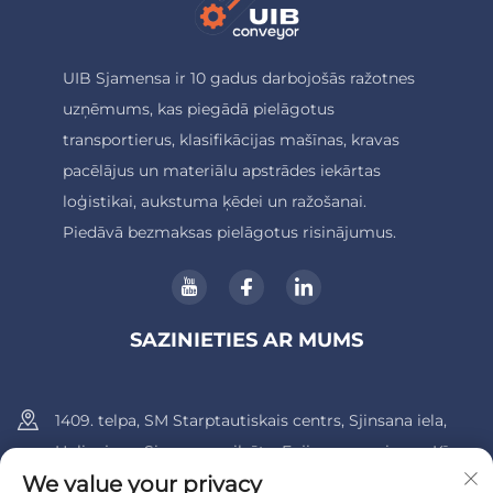
UIB Sjamensa ir 10 gadus darbojošās ražotnes
uzņēmums, kas piegādā pielāgotus
transportierus, klasifikācijas mašīnas, kravas
pacēlājus un materiālu apstrādes iekārtas
loģistikai, aukstuma ķēdei un ražošanai.
Piedāvā bezmaksas pielāgotus risinājumus.
SAZINIETIES AR MUMS
1409. telpa, SM Starptautiskais centrs, Sjinsana iela,
Huli rajons, Siamenas pilsēta, Fujianas provinces, Ķīna.
We value your privacy