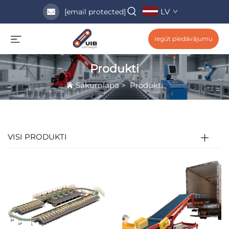
LV
[email protected]
Iegūt piedāvājumu
Produkti
Sākumlapa
>
Produkti
VISI PRODUKTI