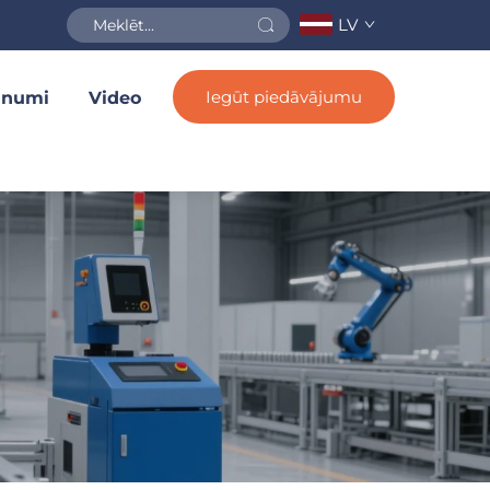
LV
Iegūt piedāvājumu
unumi
Video