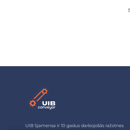
UIB Sjamensa ir 10 gadus darbojošās ražotnes