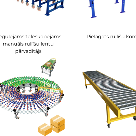
egulējams teleskopējams
Pielāgots rullīšu kon
manuāls rullīšu lentu
pārvadītājs