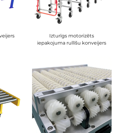
veijers
Izturīgs motorizēts
iepakojuma rullīšu konveijers