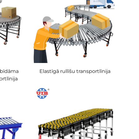
zbīdāma
Elastīgā rullīšu transportlīnija
ortlīnija