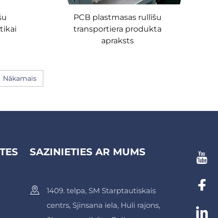
šu
PCB plastmasas rullīšu
tikai
transportiera produkta
apraksts
Nākamais
TES
SAZINIETIES AR MUMS
1409. telpa, SM Starptautiskais
centrs, Sjinsana iela, Huli rajons,