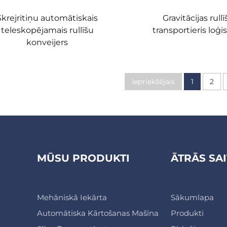
Skrejritiņu automātiskais
Gravitācijas rullī
teleskopējamais rullīšu
transportieris loģis
konveijers
Iepriekšējais
1
2
MŪSU PRODUKTI
ĀTRĀS SAI
Mehāniskā Iekārta
Sākumlapa
Automātiska Kārtošanas Mašīna
Produkti