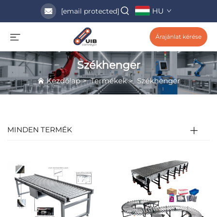
HU
[email protected]
Árajánlat kérése
Székhenger
Kezdőlap
>
Termékek
>
Székhenger
MINDEN TERMÉK