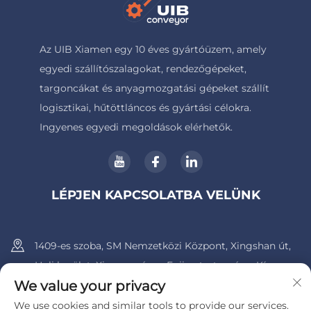
Az UIB Xiamen egy 10 éves gyártóüzem, amely
egyedi szállítószalagokat, rendezőgépeket,
targoncákat és anyagmozgatási gépeket szállít
logisztikai, hűtöttláncos és gyártási célokra.
Ingyenes egyedi megoldások elérhetők.
LÉPJEN KAPCSOLATBA VELÜNK
1409-es szoba, SM Nemzetközi Központ, Xingshan út,
Huli kerület, Xiamen város, Fujian tartomány, Kína.
We value your privacy
+86-13600956803
We use cookies and similar tools to provide our services.