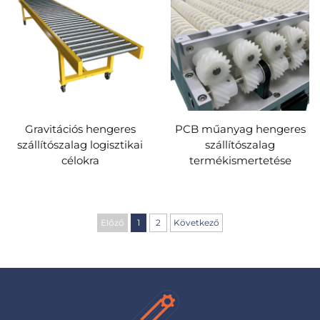
Gravitációs hengeres
PCB műanyag hengeres
szállítószalag logisztikai
szállítószalag
célokra
termékismertetése
Előző
1
2
Következő