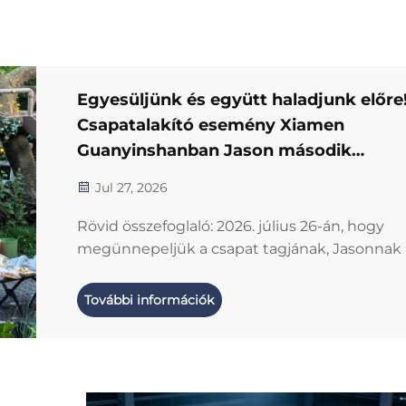
Egyesüljünk és együtt haladjunk előre!
Csapatalakító esemény Xiamen
Guanyinshanban Jason második
munkahelyi évfordulójának ünneplésé
Jul 27, 2026
Rövid összefoglaló: 2026. július 26-án, hogy
megünnepeljük a csapat tagjának, Jasonnak 
második munkahelyi évfordulóját, és erősítsü
csapat összetartását, cégünk lazító kültéri
További információk
csapatalakító tevékenységet szervezett Fuji
tartomány Xiamen városában, a Guanyinshan
területén. A rendezvény a kutatás-fejlesztésre
gyártásra és az értékesítésre...