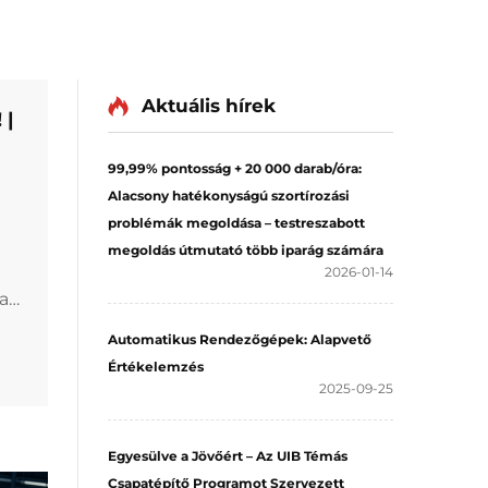
Aktuális hírek
 |
99,99% pontosság + 20 000 darab/óra:
Alacsony hatékonyságú szortírozási
re
problémák megoldása – testreszabott
megoldás útmutató több iparág számára
2026-01-14
a
k a
Automatikus Rendezőgépek: Alapvető
Értékelemzés
an
2025-09-25
, a
Egyesülve a Jövőért – Az UIB Témás
Csapatépítő Programot Szervezett