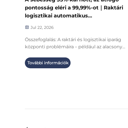
pontosság eléri a 99,99%-ot｜Raktári
logisztikai automatikus
szortírozóberendezés frissítése, amely
Jul 22, 2026
megoldja a raktári szortírozás problém
Összefoglalás: A raktári és logisztikai iparág
központi problémáira – például az alacsony
szortírozási hatékonyságra, a gyakori helytele
hiányzó szortírozásra, valamint a magas mun
További információk
költségekre – reagálva a Warehouse Logistic
bemutatta az automatikus szortírozóberend
frissített verzióját...