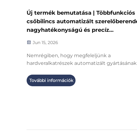
Új termék bemutatása | Többfunkciós
csőbilincs automatizált szerelőberend
nagyhatékonyságú és precíz
tömeggyártáshoz
Jun 15, 2026
Nemrégiben, hogy megfeleljünk a
hardveralkatrészek automatizált gyártásának
növekvő igényének, valamint kezeljük a prec
rögzítőelemek gyártásához szükséges intelli
További információk
berendezések hiányát, újrafejlesztett csőbili
automatizált szerelőberendezésünket
bevezettük...