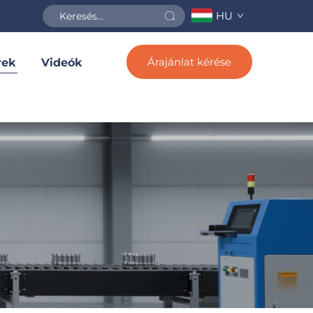
HU
Árajánlat kérése
rek
Videók