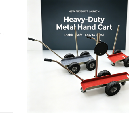
ír
 és
ait,