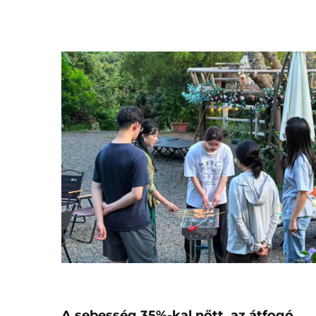
A sebesség 35%-kal nőtt, az átfogó