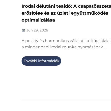
Irodai délutáni teaidő: A csapatösszet
erősítése és az üzleti együttműködés
optimalizálása
Jun 29, 2026
A pozitív és harmonikus vállalati kultúra kialak
a mindennapi irodai munka nyomásának
enyhítése, valamint az adminisztrációs,
értékesítési, marketing, műszaki és
További információk
ügyfélszolgálati csapatok közötti belső
kommunikáció javítása érdekében cégünk
nemrég megszervezett egy meleg és lazító i
teaidőt...