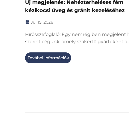
Új megjelenés: Nehézterheléses fém
kézikocsi üveg és gránit kezeléséhez
Jul 15, 2026
Hírösszefoglaló: Egy nemrégiben megjelent h
szerint cégünk, amely szakértő gyártóként a
szállítószalagok és az automatikus
rendezőberendezések kutatás-fejlesztésével
További információk
gyártásával foglalkozik, áttörte a nagy teljes
készletű berendezések alkalmazási korlátozás
és hivatalosan bevezette egy...