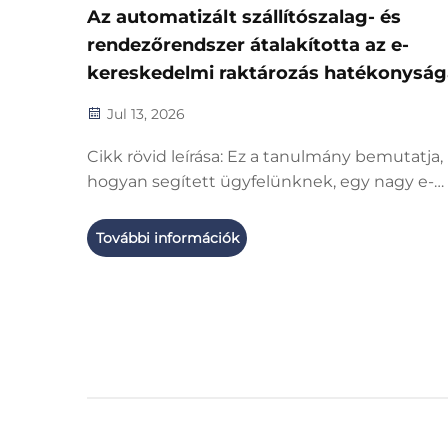
Az automatizált szállítószalag- és
rendezőrendszer átalakította az e-
kereskedelmi raktározás hatékonyság
egy vezető logisztikai vállalatnál
Jul 13, 2026
Cikk rövid leírása: Ez a tanulmány bemutatja,
hogyan segített ügyfelünknek, egy nagy e-
kereskedelmi logisztikai vállalatnak egyedi
tervezésű automatizált szállítószalag- és
További információk
rendezőrendszerünk megoldani a
rendelésfeldolgozásban fellépő szűk
keresztmetszeteket, csökkenteni a munkaer
költségeket, és növelni az üzemeltetési
hatékonyságot. A...