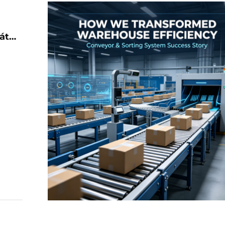
át
ő-