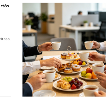
artás
ítása,
rodai