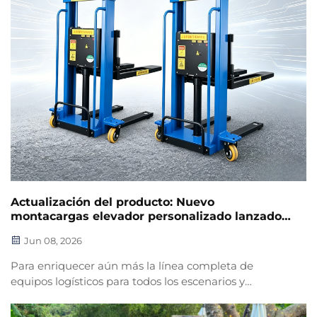
Actualización del producto: Nuevo
montacargas elevador personalizado lanzado
oficialmente, impulsando la manipulación
Jun 08, 2026
logística inteligente
Para enriquecer aún más la línea completa de
equipos logísticos para todos los escenarios y
satisfacer las diversas necesidades globales de
manipulación vertical y apilamiento en almacenes,