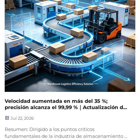
Velocidad aumentada en más del 35 %;
precisión alcanza el 99,99 %｜Actualización de
equipos automáticos de clasificación para
Jul 22, 2026
logística de almacén, resolviendo los puntos
críticos de la clasificación en almacenes
Resumen: Dirigido a los puntos críticos
fundamentales de la industria de almacenamiento y