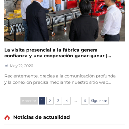
La visita presencial a la fábrica genera
confianza y una cooperación ganar-ganar |
Clientes internacionales elogian nuestra
May 22, 2026
solidez
Recientemente, gracias a la comunicación profunda
y la conexión precisa mediante nuestro sitio web
transfronterizo independiente, varios clientes
internacionales clave realizaron una visita especial a
...
nuestra base de producción para inspección in situ y
Anterior
1
2
3
4
6
Siguiente
verificación de productos. Ellos presenciaron...
Noticias de actualidad