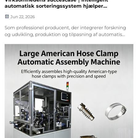
automatisk sorteringssystem hjælper
logistikvirksomheder med at opnå effektiv
Jun 22, 2026
opgradering
Som professionel producent, der integrerer forskning
og udvikling, produktion og tilpasning af automatisk
sorteringsudstyr, transportbåndssystemer,
gaffeltruckudstyr og understøtter automatiserede
produktionslinjer, har vi længe været forpligtet til at
levere effektive, stabile...