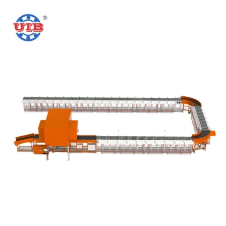
produktstyrke, modne tekniske ekspertise og stabile
teamsupport lagt en solid grundlag for vores stabile
udvikling og global markedsudvidelse...