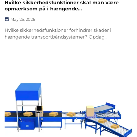
Hvilke sikkerhedsfunktioner skal man være
opmærksom på i hængende
transportbåndsystemer?
May 25, 2026
Hvilke sikkerhedsfunktioner forhindrer skader i
hængende transportbåndsystemer? Opdag
beskyttelsesnet, sideskinner, beskyttelse af
knippepunkter, nødstopknapper og frihøjdekrav. Sørg
nu for overholdelse af OSHA-reglerne.