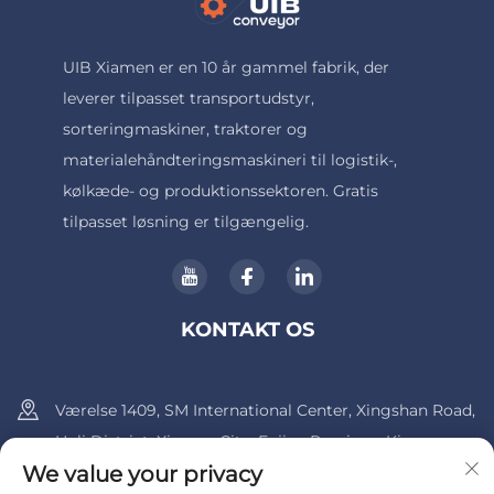
UIB Xiamen er en 10 år gammel fabrik, der
leverer tilpasset transportudstyr,
sorteringmaskiner, traktorer og
materialehåndteringsmaskineri til logistik-,
kølkæde- og produktionssektoren. Gratis
tilpasset løsning er tilgængelig.
KONTAKT OS
Værelse 1409, SM International Center, Xingshan Road,
Huli District, Xiamen City, Fujian Province, Kina.
We value your privacy
+86-13600956803