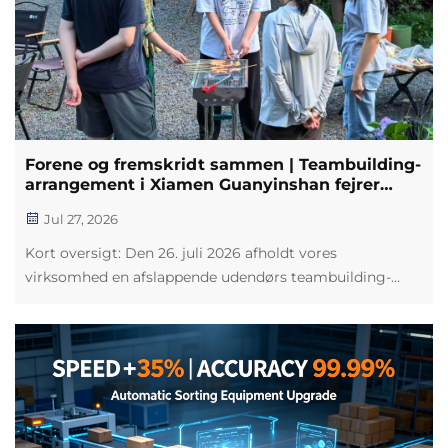
Forene og fremskridt sammen | Teambuilding-
arrangement i Xiamen Guanyinshan fejrer
Jasons 2. arbejdsmæssige jubilæum
Jul 27, 2026
Kort oversigt: Den 26. juli 2026 afholdt vores
virksomhed en afslappende udendørs teambuilding-
aktivitet på Guanyinshan i Xiamen, Fujian, for at fejre
teammedlemmet Jasons 2. arbejdsmæssige jubilæum
og styrke teamånden. Aktiviteten fokuserede på R&D,
produktion og sa...