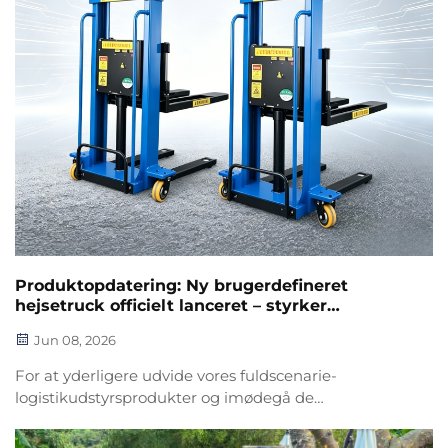
Produktopdatering: Ny brugerdefineret
hejsetruck officielt lanceret – styrker
intelligent logistikbehandling
Jun 08, 2026
For at yderligere udvide vores fuldscenarie-
logistikudstyrsprodukter og imødegå de
mangfoldige behov for lodret håndtering og stablelse
i globale lagre, fabrikker og logistikvirksomheder er