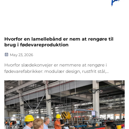
Hvorfor en lamellebånd er nem at rengøre til
brug i fødevareproduktion
May 23, 2026
Hvorfor slædekonvejer er nemmere at rengøre i
fødevarefabrikker: modulær design, rustfrit stål,
ingen skjulte spalter, hvor snavs kan samles. Forbedr
hygiejnen og bestå revisioner – få din liste til
vandrensning.