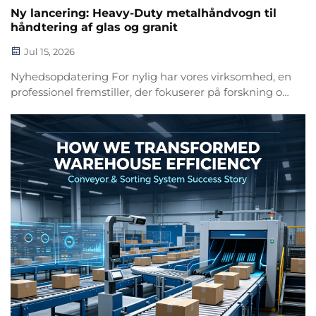
Ny lancering: Heavy-Duty metalhåndvogn til
håndtering af glas og granit
Jul 15, 2026
Nyhedsopdatering For nylig har vores virksomhed, en
professionel fremstiller, der fokuserer på forskning og
udvikling samt produktion af transportbånd og
automatiske sorteringsanlæg, brudt de
anvendelsesmæssige begrænsninger for store
komplette anlæg og officielt lanceret en n...