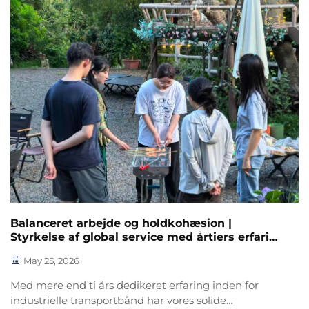
vores virksomhed stolt over at annoncere den
officielle lancering af den nye...
Balanceret arbejde og holdkohæsion |
Styrkelse af global service med årtiers erfaring
inden for transportbåndindustrien
May 25, 2026
Med mere end ti års dedikeret erfaring inden for
industrielle transportbånd har vores solide