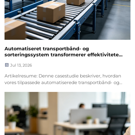
Automatiseret transportbånd- og
sorteringssystem transformerer effektiviteten
i e-handelslager for en ledende
Jul 13, 2026
logistikvirksomhed
Artikelresume: Denne casestudie beskriver, hvordan
vores tilpassede automatiserede transportbånd- og
sorteringssystem hjalp en stor e-handelslogistik-
klient med at løse flaskehalse i ordrebehandlingen,
reducere arbejdskraftsomkostninger og øge den
samlede driftseffektivitet. Med...