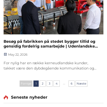
Besøg på fabrikken på stedet bygger tillid og
gensidig fordelrig samarbejde | Udenlandske
kunder roser vores styrke
May 22, 2026
For nylig har en række kerneudlandske kunder,
takket være den dybdegående kommunikation og
præcise forbindelse via vores uafhængige
grænseoverskridende hjemmeside, besøgt vores
...
produktionsbase til inspektion på stedet og
Forrige
1
2
3
4
6
Næste
verificering af produkter. De vidn...
Seneste nyheder