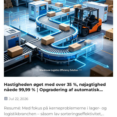
Hastigheden øget med over 35 %, nøjagtighed
nåede 99,99 %｜Opgradering af automatisk
sorteringsudstyr til lagerlogistik, der løser
Jul 22, 2026
udfordringerne ved sortering i lagre
Resumé: Med fokus på kerneproblemerne i lager- og
logistikbranchen – såsom lav sorteringseffektivitet,