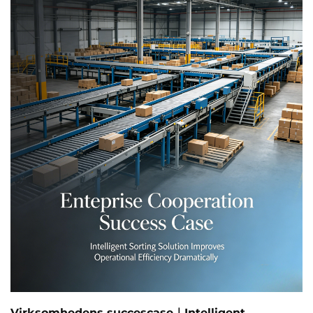
kommunikation mellem administrative, salgs-,
markedsførings-, tekniske og kundeservicehold,
afholdt vores virksomhed for nylig en varm og
afslappende udenfor...
Virksomhedens succescase｜Intelligent