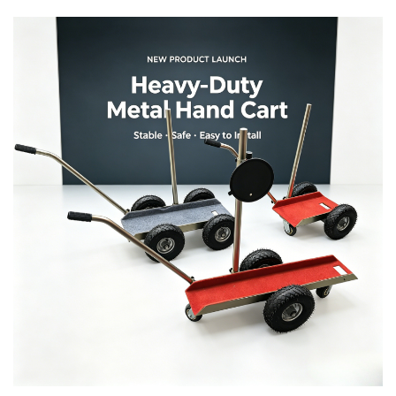
hyppige fejl- og manglende sortering samt høje
lønomsætninger – har Warehouse Logistics
introduceret en opgraderet version af automatisk
sorteringsudstyr...