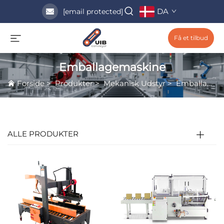
DA
[email protected]
Få et tilbud
Emballagemaskine
Forside
>
Produkter
>
Mekanisk Udstyr
>
Emballagemaskine
ALLE PRODUKTER