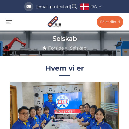
DA
[email protected]
Få et tilbud
Selskab
Forside
>
Selskab
Hvem vi er