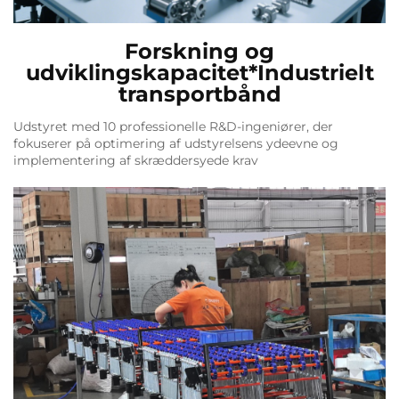
Forskning og
udviklingskapacitet*Industrielt
transportbånd
Udstyret med 10 professionelle R&D-ingeniører, der
fokuserer på optimering af udstyrelsens ydeevne og
implementering af skræddersyede krav