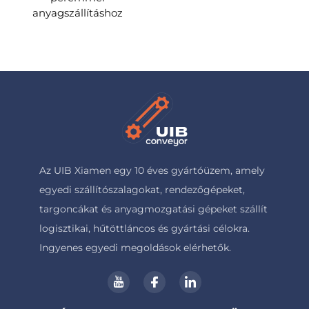
anyagszállításhoz
Az UIB Xiamen egy 10 éves gyártóüzem, amely
egyedi szállítószalagokat, rendezőgépeket,
targoncákat és anyagmozgatási gépeket szállít
logisztikai, hűtöttláncos és gyártási célokra.
Ingyenes egyedi megoldások elérhetők.