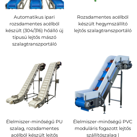
Automatikus ipari
Rozsdamentes acélból
rozsdamentes acélból
készült hegymszállító
készült (304/316) hőálló új
lejtős szalagtranszportáló
típusú lejtős mászó
szalagtranszportáló
Élelmiszer-minőségű PU
Élelmiszer-minőségű PVC
szalag, rozsdamentes
moduláris fogazott lejtős
acélból készült lejtős
szállítószalag |