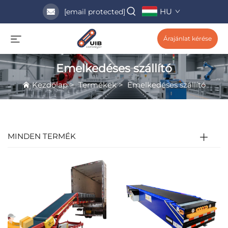
HU
[email protected]
Árajánlat kérése
Emelkedéses szállító
Kezdőlap
>
Termékek
>
Emelkedéses szállító
MINDEN TERMÉK