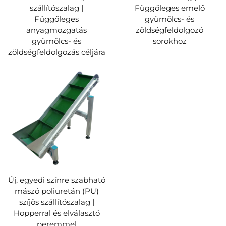
szállítószalag |
Függőleges emelő
Függőleges
gyümölcs- és
anyagmozgatás
zöldségfeldolgozó
gyümölcs- és
sorokhoz
zöldségfeldolgozás céljára
Új, egyedi színre szabható
mászó poliuretán (PU)
szíjös szállítószalag |
Hopperral és elválasztó
peremmel