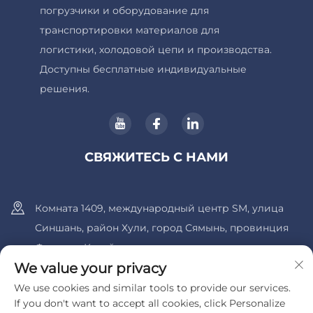
погрузчики и оборудование для
транспортировки материалов для
логистики, холодовой цепи и производства.
Доступны бесплатные индивидуальные
решения.
СВЯЖИТЕСЬ С НАМИ
Комната 1409, международный центр SM, улица
Синшань, район Хули, город Сямынь, провинция
Фуцзянь, Китай.
We value your privacy
+86-13600956803
We use cookies and similar tools to provide our services.
If you don't want to accept all cookies, click Personalize
[email protected]