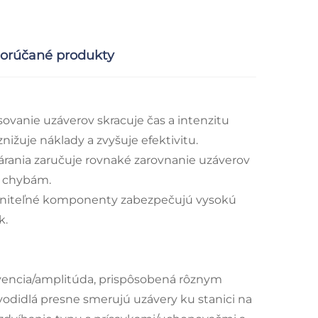
orúčané produkty
sovanie uzáverov skracuje čas a intenzitu
ižuje náklady a zvyšuje efektivitu.
árania zaručuje rovnaké zarovnanie uzáverov
m chybám.
meniteľné komponenty zabezpečujú vysokú
k.
ekvencia/amplitúda, prispôsobená rôznym
odidlá presne smerujú uzávery ku stanici na