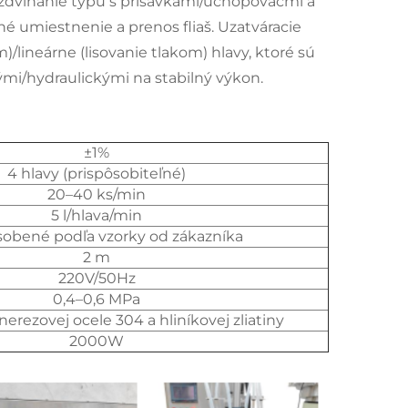
 zdvíhanie typu s prísavkami/uchopovačmi a
 umiestnenie a prenos fliaš. Uzatváracie
lineárne (lisovanie tlakom) hlavy, ktoré sú
i/hydraulickými na stabilný výkon.
±1%
4 hlavy (prispôsobiteľné)
20–40 ks/min
5 l/hlava/min
sobené podľa vzorky od zákazníka
2 m
220V/50Hz
0,4–0,6 MPa
erezovej ocele 304 a hliníkovej zliatiny
2000W