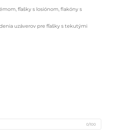
émom, fľašky s losiónom, flakóny s
denia uzáverov pre fľašky s tekutými
u
0/100