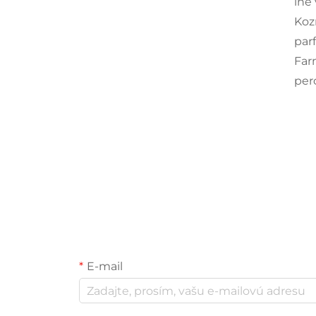
iné
Koz
par
Far
pero
E-mail