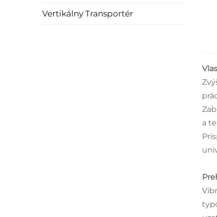
Vertikálny Transportér
Vla
Zvý
prá
Zab
a t
Pri
uni
Pre
Vib
typ