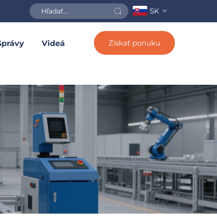
SK
Získať ponuku
Správy
Videá