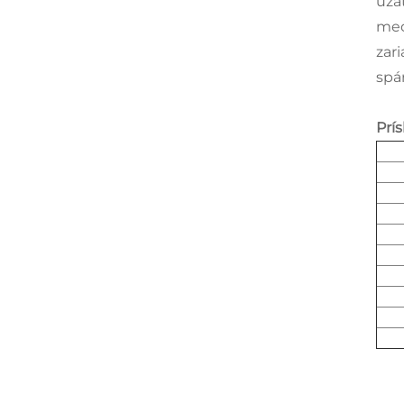
uza
mec
zar
spá
Prí