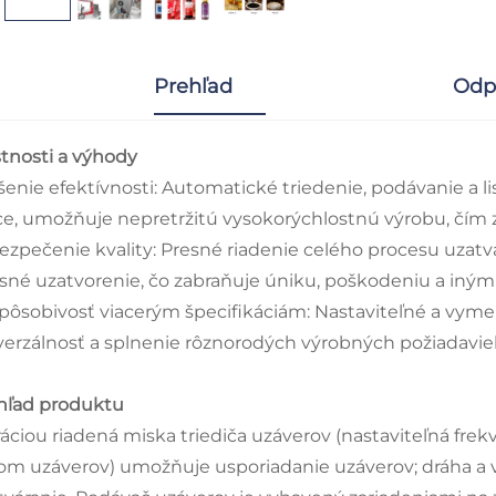
Prehľad
Odp
stnosti a výhody
šenie efektívnosti: Automatické triedenie, podávanie a li
ce, umožňuje nepretržitú vysokorýchlostnú výrobu, čím zn
ezpečenie kvality: Presné riadenie celého procesu uzatv
esné uzatvorenie, čo zabraňuje úniku, poškodeniu a iný
spôsobivosť viacerým špecifikáciám: Nastaviteľné a vy
verzálnosť a splnenie rôznorodých výrobných požiadavie
hľad produktu
ráciou riadená miska triediča uzáverov (nastaviteľná fr
om uzáverov) umožňuje usporiadanie uzáverov; dráha a v