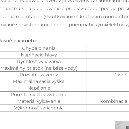
tváranie. Podávač uzáverov je vybavený zariadeniami na
hanizmus na polohovanie a prepravu zabezpečuje presné
iadenie má rotačné (skrutkovanie s krútiacim momentom)/
rované so systémami pohonu pneumatickými/elektrickým
slušné parametre
Chyba plnenia
Napĺňacie hlavy
Rýchlosť vylievania
Maximálny prietok (na báze vody)
Rozsah uzáverov
Prispô
Maximálna sacia výška
Napájanie
Použiteľný tlak vzduchu
Materiál vybavenia
kombinácia n
Výkonnosť zariadenia