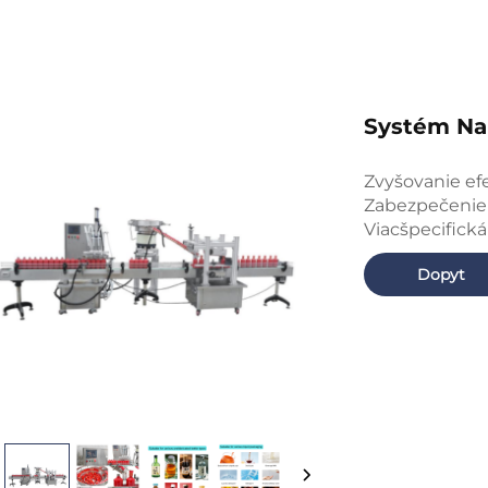
Systém Na 
Zvyšovanie ef
Zabezpečenie 
Viacšpecifická
Dopyt