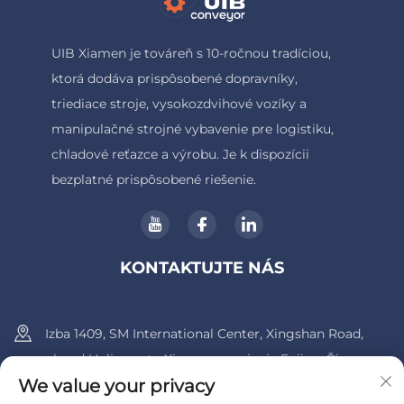
UIB Xiamen je továreň s 10-ročnou tradíciou,
ktorá dodáva prispôsobené dopravníky,
triediace stroje, vysokozdvihové vozíky a
manipulačné strojné vybavenie pre logistiku,
chladové reťazce a výrobu. Je k dispozícii
bezplatné prispôsobené riešenie.
KONTAKTUJTE NÁS
Izba 1409, SM International Center, Xingshan Road,
obvod Huli, mesto Xiamen, provincia Fujian, Čína.
We value your privacy
+86-13600956803