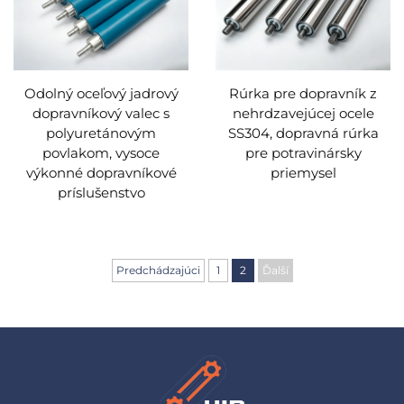
Odolný oceľový jadrový
Rúrka pre dopravník z
dopravníkový valec s
nehrdzavejúcej ocele
polyuretánovým
SS304, dopravná rúrka
povlakom, vysoce
pre potravinársky
výkonné dopravníkové
priemysel
príslušenstvo
Predchádzajúci
1
2
Ďalší