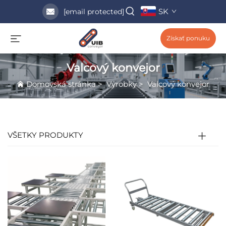
SK
[email protected]
Získať ponuku
Valcový konvejor
Domovská stránka
>
Výrobky
>
Valcový konvejor
VŠETKY PRODUKTY