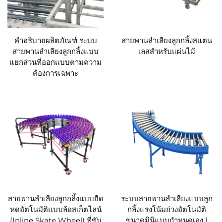
คำอธิบายผลิตภัณฑ์ ระบบ
สายพานลำเลียงลูกกลิ้งสแตน
สายพานลำเลียงลูกกลิ้งแบบ
เลสสำหรับแผ่นไม้
แยกส่วนที่ออกแบบตามความ
ต้องการเฉพาะ
สายพานลำเลียงลูกกลิ้งแบบยืด
ระบบสายพานลำเลียงแบบลูก
หดอัตโนมัติแบบล้อสเก็ตไลน์
กลิ้งแรงโน้มถ่วงอัตโนมัติ
(Inline Skate Wheel) ที่ขับ
ขนาดมินิแบบกำหนดเอง |