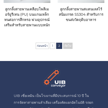
ลูกกลิ้งสายพานเคลือบโพลีเม
ลูกกลิ้งสายพานสแตนเลสไร้
อร์ยูรีเทน (PU) บนแกนเหล็ก
สนิมเกรด SS304 สำหรับการ
ทนต่อการสึกหรอ พ่วงอุปกรณ์
ขนส่งวัตถุดิบอาหาร
เสริมสำหรับสายพานแบบหนัก
ก่อนหน้า
1
2
ถัดไป
UIB เซี่ยเหมิน เป็นโรงงานที่มีประสบการณ์ 10 ปี ใน
การจัดหาสายพานลำเลียง เครื่องคัดแยกอัตโนมัติ รถยก