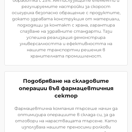
обработка с 25%. Антислузящите елементи и
регулируемите настройки за скорост
осигуриха безопасно обращение с продуктите,
докато здравата конструкция от материали,
подходящи за контакт с храна, гарантира
спазване на здравните стандарти. Тази
успешна реализация демонстрира
универсалността и ефективността на
нашите транспортни решения в
хранителната промишленост.
Подобряване на складовите
операции във фармацевтичния
сектор
Фармацевтична компания търсеше начин да
оптимизира операциите в склада си, за да
отговори на нарастващата търсене. Като
използваха нашите преносими ролкови