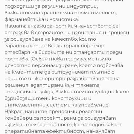
подходящи за различни индустрии,
включително хранителна промишленост,
фармацевтика и логистика.
Нашата ангажираност към качеството се
отразява в строгите ни изпитания и процеси
за осигуряване на качество, които
гарантират, че всеки транспортьор
отговаря на високите ни стандарти преди
доставка. Освен това предлагаме пълно
цялостно персонализиране, което позволява
на клиентите да сътрудничат плътно с
нашите инженери при разработването на
решения, адаптирани към тяхната
специфична нужда, включително функции като
взривозащитени конструкции и
интелигентни системи за управление.
Накрая, нашите преносими ролетни
конвейери са проектирани да осигуряват
изключителна стойност, като подобряват
оперативната ефективност, намаляват