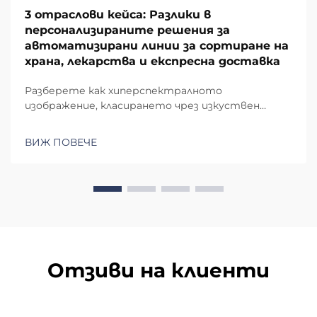
3 отраслови кейса: Разлики в
персонализираните решения за
автоматизирани линии за сортиране на
храна, лекарства и експресна доставка
Разберете как хиперспектралното
изображение, класирането чрез изкуствен
интелект и автоматизацията,
съответстваща на GMP стандарти,
ВИЖ ПОВЕЧЕ
осигуряват точност от 99,9% при сортиране
на храни и лекарства. Вижте реална
възвръщаемост от инвестиции от модулни
многонивелови системи.
Отзиви на клиенти