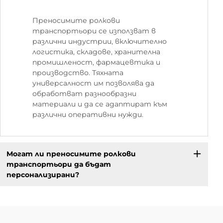
Преносимите ролкови
транспортьори се използват в
различни индустрии, включително
логистика, складове, хранителна
промишленост, фармацевтика и
производство. Тяхната
универсалност им позволява да
обработват разнообразни
материали и да се адаптират към
различни оперативни нужди.
Могат ли преносимите ролкови
транспортьори да бъдат
персонализирани?