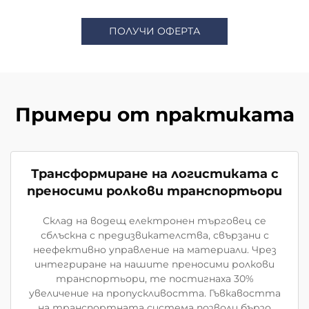
ПОЛУЧИ ОФЕРТА
Примери от практиката
Трансформиране на логистиката с
преносими ролкови транспортьори
Склад на водещ електронен търговец се
сблъскна с предизвикателства, свързани с
неефективно управление на материали. Чрез
интегриране на нашите преносими ролкови
транспортьори, те постигнаха 30%
увеличение на пропускливостта. Гъвкавостта
на транспортната система позволи бързо