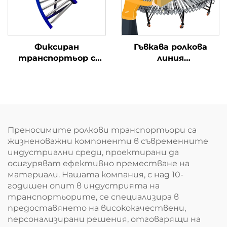
Фиксиран
Гъвкава ролкова
транспортьор с
линия
електрически ролки
транспортьор
Преносимите ролкови транспортьори са
жизненоважни компоненти в съвременните
индустриални среди, проектирани да
осигуряват ефективно преместване на
материали. Нашата компания, с над 10-
годишен опит в индустрията на
транспортьорите, се специализира в
предоставянето на висококачествени,
персонализирани решения, отговарящи на