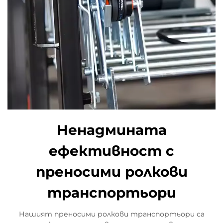
Ненадмината
ефективност с
преносими ролкови
транспортьори
Нашият преносими ролкови транспортьори са