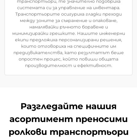
транспортьори, те значително подобриха
системата си за управление на инвентара.
Транспортьорите осигуриха гладки преходи
между зоните за съхранение и опаковане,
намалявайки ръчното боравене и
минимизирайки грешките. Нашите инженерни
екипи предложиха персонализирани решения,
които отговориха на специфичните им
предизвикателства, като резултатът беше
опростен процес, който повиши общата
производителност и ефективност.
Разгледайте нашия
асортимент преносими
ролкови транспортьори