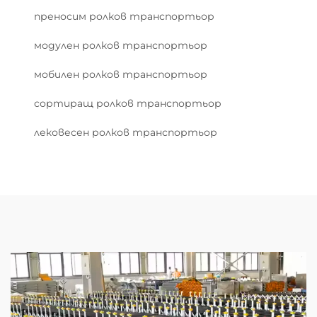
преносим ролков транспортьор
модулен ролков транспортьор
мобилен ролков транспортьор
сортиращ ролков транспортьор
лековесен ролков транспортьор