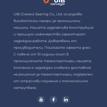
UIB (Сямен) Бearing Co., Ltd. осигурява
високоточни лагери за промишлени
машини. Нашата издръжлива конструкция
и прецизно инженерство гарантират
надеждна работа. Доверявани от
производители. Поискайте оферта днес.
С повече от 10 години опит в
промишлените транспортьори, нашата
компания е надежден глобален доставчик
на решения за транспортьори, подкрепен
от отраслови познания и технологично
натрупване.