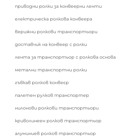
приводни ролки за конвеерни ленти
електрическа ролкова конвеера
верижни ролкови транспортьори
доставчик на конвеер с ролки
лента за транспортьор с ролкова основа
метални транспортни ролки
гъвкав ролков конвеєр
палетен рулков транспортер
нилонови ролкови транспортьори
криволинеен ролков транспортьор
алуминиев ролков транспортьор