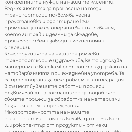
конкретните нужди на нашите клиенти.
Възможността за пренасяне на тези
транспортьори позволява лесна
преустановка и адаптиране към
променящите се оперативни изисквания,
което ги прави идеални за складове,
производствени заводи и логистични
операции.
Конструкцията на нашите ролкови
транспортьори е издръжлива, като използва
материали с висока якост, които издържат на
натоварванията при ежедневна употреба. Те
са проектирани за безпроблемна интеграция
в съществуващите работни процеси,
позволявайки на компаниите да подобрят
своите процеси за обработка на материали
без значителни прекъсвания.
Многостранността на нашите
транспортьори им позволява да превозват
широк спектър от продукти – от леки
пакети до тежки предмети, което ги прави