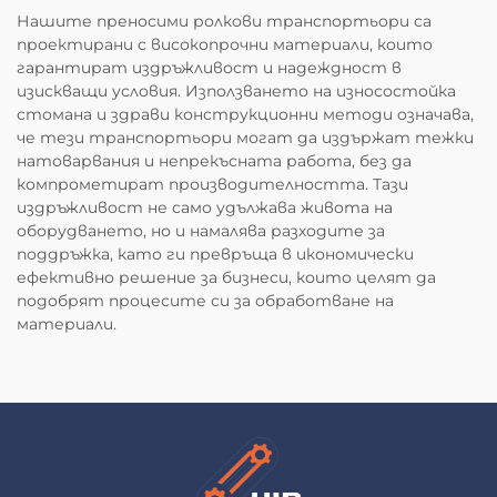
Нашите преносими ролкови транспортьори са
проектирани с високопрочни материали, които
гарантират издръжливост и надеждност в
изискващи условия. Използването на износостойка
стомана и здрави конструкционни методи означава,
че тези транспортьори могат да издържат тежки
натоварвания и непрекъсната работа, без да
компрометират производителността. Тази
издръжливост не само удължава живота на
оборудването, но и намалява разходите за
поддръжка, като ги превръща в икономически
ефективно решение за бизнеси, които целят да
подобрят процесите си за обработване на
материали.