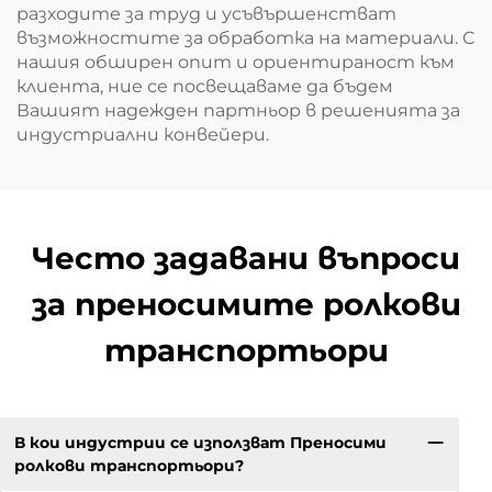
разходите за труд и усъвършенстват
възможностите за обработка на материали. С
нашия обширен опит и ориентираност към
клиента, ние се посвещаваме да бъдем
Вашият надежден партньор в решенията за
индустриални конвейери.
Често задавани въпроси
за преносимите ролкови
транспортьори
В кои индустрии се използват Преносими
ролкови транспортьори?