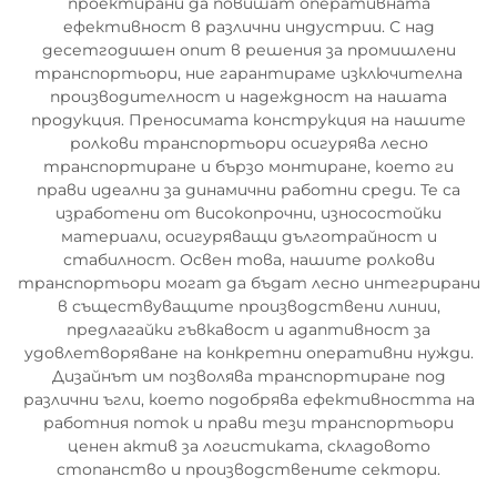
проектирани да повишат оперативната
ефективност в различни индустрии. С над
десетгодишен опит в решения за промишлени
транспортьори, ние гарантираме изключителна
производителност и надеждност на нашата
продукция. Преносимата конструкция на нашите
ролкови транспортьори осигурява лесно
транспортиране и бързо монтиране, което ги
прави идеални за динамични работни среди. Те са
изработени от високопрочни, износостойки
материали, осигуряващи дълготрайност и
стабилност. Освен това, нашите ролкови
транспортьори могат да бъдат лесно интегрирани
в съществуващите производствени линии,
предлагайки гъвкавост и адаптивност за
удовлетворяване на конкретни оперативни нужди.
Дизайнът им позволява транспортиране под
различни ъгли, което подобрява ефективността на
работния поток и прави тези транспортьори
ценен актив за логистиката, складовото
стопанство и производствените сектори.