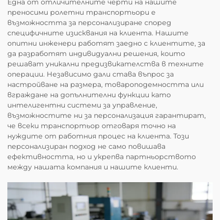
Една от отличителните черти на нашите
преносими ролетни транспортьори е
възможността за персонализиране според
специфичните изисквания на клиента. Нашите
опитни инженери работят заедно с клиентите, за
да разработят индивидуални решения, които
решават уникални предизвикателства в техните
операции. Независимо дали става въпрос за
настройване на размера, товароподемността или
вграждане на допълнителни функции като
интелигентни системи за управление,
възможностите ни за персонализация гарантират,
че всеки транспортьор отговаря точно на
нуждите от работния процес на клиента. Този
персонализиран подход не само повишава
ефективността, но и укрепва партньорството
между нашата компания и нашите клиенти.