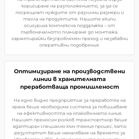
коригиране на разположението, за да се
посрещнат нуждите от различни размери и
тегла на продуктите. Нашите екипи
осигуриха комплексна поддръжка – от
първоначалното планиране до монтажа,
гарантирайки безпроблемен преход и незабавни
оперативни подобрения.
Оптимизиране на производствени
линии в хранителната
преработваща промишленост
На едно видно предприятие за преработка на
храна беше необходима система за повишаване
на ефективността на опаковъчната линия.
Нашият преносим ролков транспортьор беше
адаптиран специално към тяхния процес, като
резултатът беше намаляване на времето за