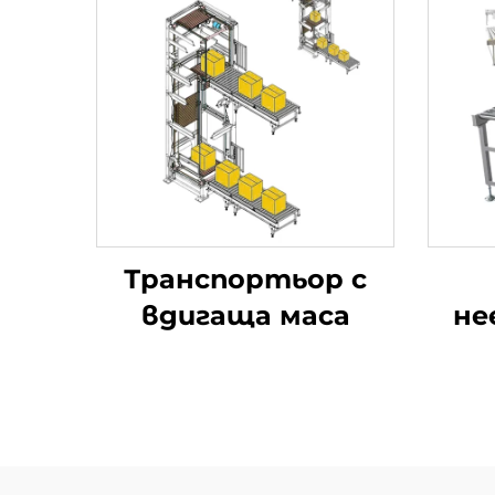
Транспортьор с
вдигаща маса
не
р
т