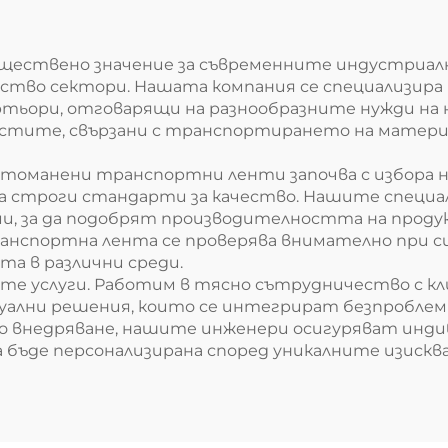
ствено значение за съвременните индустриални
ство сектори. Нашата компания се специализира
тьори, отговарящи на разнообразните нужди на
стите, свързани с транспортирането на материа
оманени транспортни ленти започва с избора на
на строги стандарти за качество. Нашите специа
и, за да подобрят производителността на продук
нспортна лента се проверява внимателно при сим
та в различни среди.
ите услуги. Работим в тясно сътрудничество с к
уални решения, които се интегрират безпроблем
о внедряване, нашите инженери осигуряват инди
 бъде персонализирана според уникалните изискв