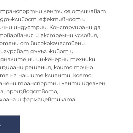
транспортни ленти се отличават
здръжливост, ефективност и
ични индустрии. Конструирани да
оварвания и екстремни условия,
ботени от висококачествени
сигуряват дълъг живот и
едналите ни инженерни техники
лизирани решения, които точно
те на нашите клиенти, което
анени транспортни ленти идеален
а, производството,
храна и фармацевтиката.
А