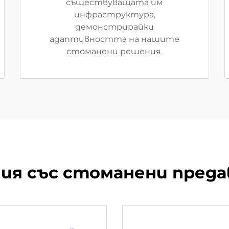
съществуващата им
инфраструктура,
демонстрирайки
адаптивността на нашите
стоманени решения.
я със стоманени пред