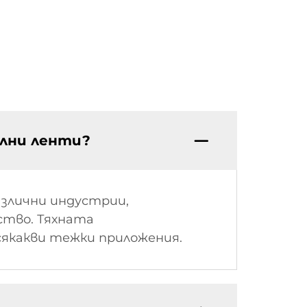
елни ленти?
азлични индустрии,
ство. Тяхната
сякакви тежки приложения.