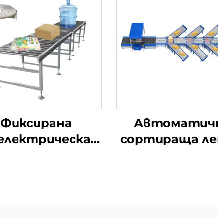
Фиксирана
Автоматич
електрическа
сортираща л
олкова линия
транспорть
ранспортьор