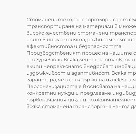
Стоманените транспортьори са от съще
транспортиране на материали в множе
висококачествени стоманени транспор
опит в индустрията, разбираме сложно
ефективността и безопасността.
Производственият процес на нашите ст
осигурявайки всяка лента да отговаря 
екипи непрекъснато внедряват иноваци
издръжливост и адаптивност. Всяка тра
гарантира, че ще издържи на изисквания
Персонализацията е в основата на наш
конкретни нужди и предлагаме индивид
първоначалния дизайн до окончателнот
всяка стоманена транспортна лента да