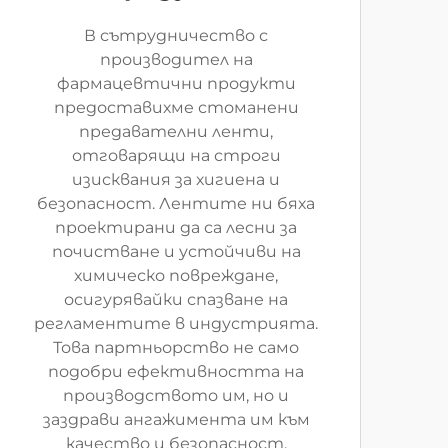
В сътрудничество с
производител на
фармацевтични продукти
предоставихме стоманени
предавателни ленти,
отговарящи на строги
изисквания за хигиена и
безопасност. Лентите ни бяха
проектирани да са лесни за
почистване и устойчиви на
химическо повреждане,
осигурявайки спазване на
регламентите в индустрията.
Това партньорство не само
подобри ефективността на
производството им, но и
заздрави ангажимента им към
качество и безопасност.