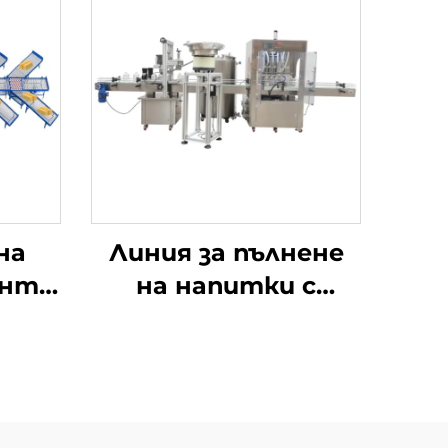
на
Линия за пълнене
ента
на напитки с
ор
прахозащитен
капак и заваряване
на горния капак