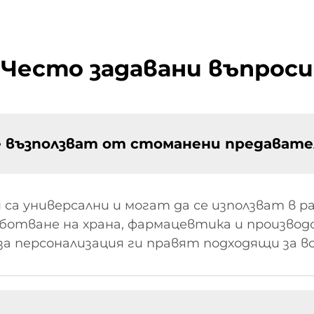
Често задавани въпроси
е възползват от стоманени предават
 универсални и могат да се използват в р
ботване на храна, фармацевтика и производ
а персонализация ги правят подходящи за в