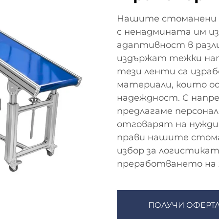
Нашите стоманени 
с ненадмината им и
адаптивност в разл
издържат тежки нат
тези ленти са изра
материали, които о
надеждност. С напр
предлагаме персона
отговарят на нужди
прави нашите стом
избор за логистикат
преработването на 
ПОЛУЧИ ОФЕРТ