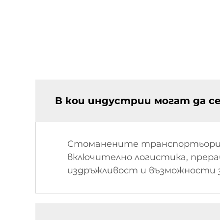
В кои индустрии могат да с
Стоманените транспортьори са
включително логистика, прера
издръжливост и възможности з