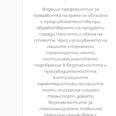
Водещо предприятие за
преработка на храна се сблъскна
с предизвикателства при
обработването на продукти
поради теглото и обема на
стоките. Чрез използването на
нашите стоманени
транспортни ленти
постигнаха значително
подобрение в безопасността и
производителността.
Антислъзните
характеристики на нашите
ленти осигуриха сигурен
транспорт, докато
възможностите за
персонализиране позволиха
прецизно съгласуване с