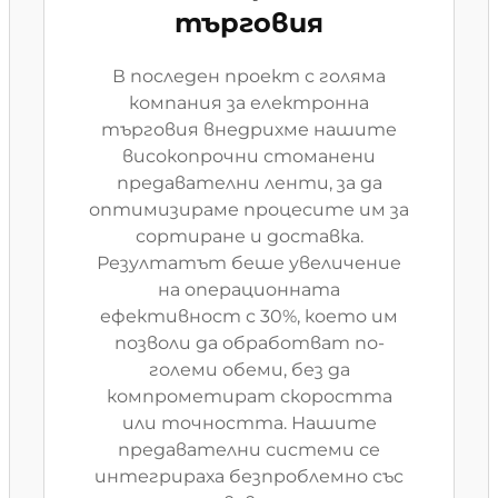
търговия
В последен проект с голяма
компания за електронна
търговия внедрихме нашите
високопрочни стоманени
предавателни ленти, за да
оптимизираме процесите им за
сортиране и доставка.
Резултатът беше увеличение
на операционната
ефективност с 30%, което им
позволи да обработват по-
големи обеми, без да
компрометират скоростта
или точността. Нашите
предавателни системи се
интегрираха безпроблемно със