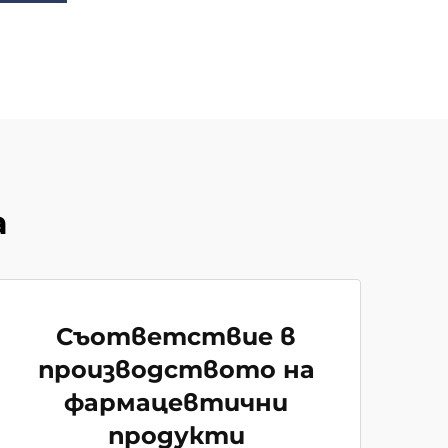
а
Съответствие в
производството на
фармацевтични
продукти