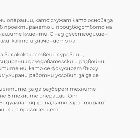
 операции, като служат като основа за
 в проектирането и производството на
 нашите клиенти. С над десетгодишен
ли, както и значението на
 висококачествени суровини,
лизирани изследователски и развойни
тите ни, като се фокусират върху
улирани работни условия, за да се
лиентите, за да разберем техните
но в техните операции. От
видуална подкрепа, като гарантират
ания на приложението.