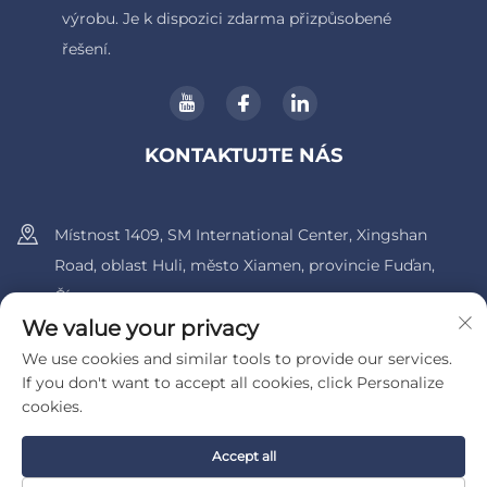
výrobu. Je k dispozici zdarma přizpůsobené
řešení.
KONTAKTUJTE NÁS
Místnost 1409, SM International Center, Xingshan
Road, oblast Huli, město Xiamen, provincie Fuďan,
Čína.
We value your privacy
+86-13600956803
We use cookies and similar tools to provide our services.
If you don't want to accept all cookies, click Personalize
[email protected]
cookies.
Accept all
Autorská práva © 2025, UIB (Xiamen) Bearing Co., Ltd.
Zásady
ochrany soukromí