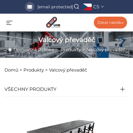
CS
[email protected]
Získat nabídku
Valcový převaděč
Domovská stránka
>
Produkty
>
Valcový převaděč
Domů >
Produkty
>
Valcový převaděč
VŠECHNY PRODUKTY