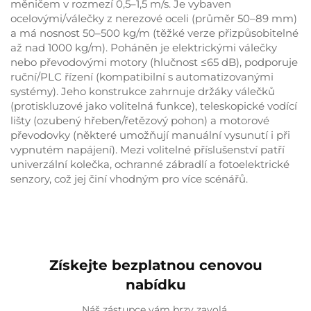
měničem v rozmezí 0,5–1,5 m/s. Je vybaven
ocelovými/válečky z nerezové oceli (průměr 50–89 mm)
a má nosnost 50–500 kg/m (těžké verze přizpůsobitelné
až nad 1000 kg/m). Poháněn je elektrickými válečky
nebo převodovými motory (hlučnost ≤65 dB), podporuje
ruční/PLC řízení (kompatibilní s automatizovanými
systémy). Jeho konstrukce zahrnuje držáky válečků
(protiskluzové jako volitelná funkce), teleskopické vodící
lišty (ozubený hřeben/řetězový pohon) a motorové
převodovky (některé umožňují manuální vysunutí i při
vypnutém napájení). Mezi volitelné příslušenství patří
univerzální kolečka, ochranné zábradlí a fotoelektrické
senzory, což jej činí vhodným pro více scénářů.
Získejte bezplatnou cenovou
nabídku
Náš zástupce vám brzy zavolá.