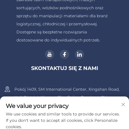
sortujących, wózków podnośnikowych oraz
sprzętu do manipulacji materiałami dla branż
logistycznej, chłodniczej i przemysłowej.
Dostępne są bezpłatne rozwiązania
dostosowane do indywidualnych potrzeb.
SKONTAKTUJ SIĘ Z NAMI
Pokój 1409, SM International Center, Xingshan Road,
Huli District, Xiamen City, Fujian Province, China.
We value your privacy
+86-13600956803
We use cookies and similar tools to provide our services.
If you don't want to accept all cookies, click Personalize
[email protected]
cookies.