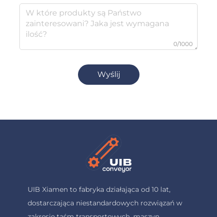
0/1000
Wyślij
UIB Xiamen to fabryka działająca od 10 lat,
dostarczająca niestandardowych rozwiązań w
zakresie taśm transportowych, maszyn