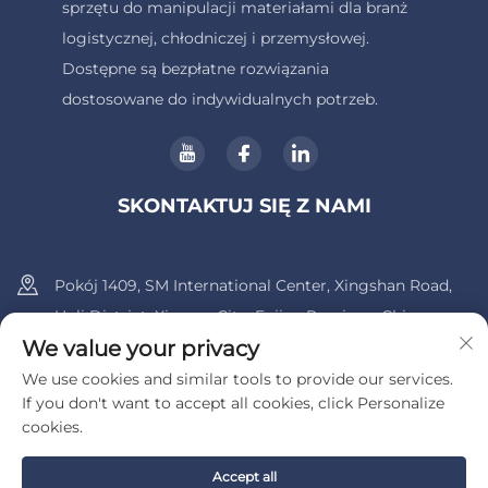
sprzętu do manipulacji materiałami dla branż
logistycznej, chłodniczej i przemysłowej.
Dostępne są bezpłatne rozwiązania
dostosowane do indywidualnych potrzeb.
SKONTAKTUJ SIĘ Z NAMI
Pokój 1409, SM International Center, Xingshan Road,
Huli District, Xiamen City, Fujian Province, China.
We value your privacy
+86-13600956803
We use cookies and similar tools to provide our services.
If you don't want to accept all cookies, click Personalize
[email protected]
cookies.
Accept all
Copyright © 2025 przez UIB (Xiamen) Bearing Co., Ltd.
Polityka