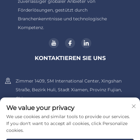
zuverlässiger globaler Anbieter von
Förderlösungen, gestützt durch
Branchenkenntnisse und technologische
Kompetenz.
KONTAKTIEREN SIE UNS
Zimmer 1409, SM International Center, Xingshan
Straße, Bezirk Huli, Stadt Xiamen, Provinz Fujian,
China.
We value your privacy
+86-13600956803
We use cookies and similar tools to provide our services.
If you don't want to accept all cookies, click Personalize
[email protected]
cookies.