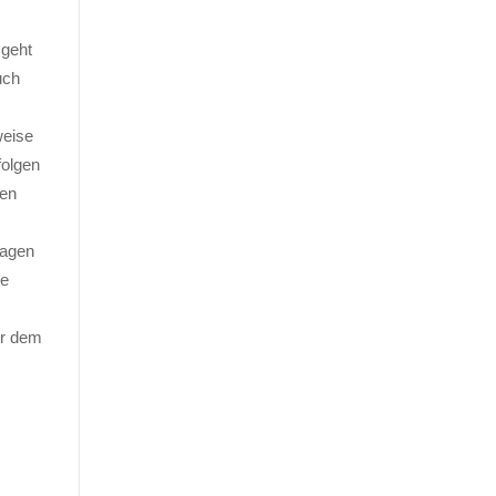
 geht
uch
weise
folgen
gen
lagen
he
or dem