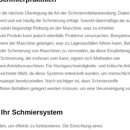
st die nächste Überlegung die Art der Schmiermittelanwendung. Dabei
wird und wie häufig die Schmierung erfolgt. Sowohl übermäßige als a
odukt begünstigt Reibung an der Maschine, was zu erhöhter
viel Produkt kann jedoch ebenfalls Probleme verursachen. Beispiels
nere der Maschine gelangen, was zu Lagerausfällen führen kann. Be
ei der Schmierung von Maschinen zu vermeiden, da diese Empfehlun
n Schmierung, die mühsam sein kann, eignen sich Methoden wie
mere Antriebsmaschinen. Für Hochgeschwindigkeits- und kritische An
ezeichnete Wahl, da diese Systeme entwickelt wurden, um menschlic
piegel bereitzustellen. Noch wichtiger ist, dass Schmierstoffe
fteten Behältern gelagert werden müssen, um eine Verunreinigung v
 Ihr Schmiersystem
 um effektiv zu funktionieren. Die Einrichtung eines