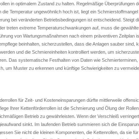
ollen in optimalem Zustand zu halten. Regelmäßige Überprüfungen d
die Temperatur ungewöhnlich hoch ist, liegt ein Schmierstoffmangel
ung bei veränderten Betriebsbedingungen ist entscheidend. Steigt d
 oder treten extreme Temperaturschwankungen auf, muss die gewählte
ührung von Wartungsmaßnahmen nach einem präventiven Zeitplan is
mpflege beinhalten, sicherzustellen, dass die Anlagen sauber sind, k
erden und die Schmiereinheiten kontrolliert werden, um sicherzustel
ren. Das systematische Festhalten von Daten wie Schmierterminen,
ch, um Muster zu erkennen und künftige Schwierigkeiten zu vermeide
rrollen für Zeit- und Kosteneinsparungen dürfte mittlerweile offensic
ge Ihrer Kettenförderrollen ist die Schmierung und Ölung der Rolle
eichmäßigen Betrieb zu gewährleisten. Wenn der Verschleiß verringert
ergieaufwand sinkt. Im laufenden Betrieb summieren sich die Einsparu
gessen Sie nicht die kleinen Komponenten, die Kettenrollen, da sie fü