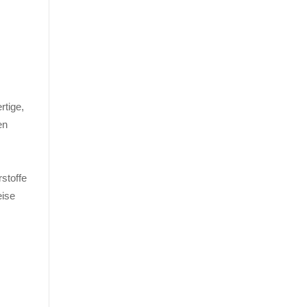
rtige,
en
stoffe
eise