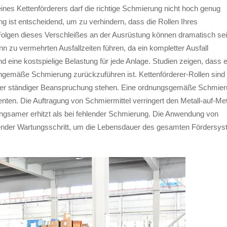
ines Kettenförderers darf die richtige Schmierung nicht hoch genug
ist entscheidend, um zu verhindern, dass die Rollen Ihres
Folgen dieses Verschleißes an der Ausrüstung können dramatisch sei
 zu vermehrten Ausfallzeiten führen, da ein kompletter Ausfall
d eine kostspielige Belastung für jede Anlage. Studien zeigen, dass e
chgemäße Schmierung zurückzuführen ist. Kettenförderer-Rollen sind
unter ständiger Beanspruchung stehen. Eine ordnungsgemäße Schmieru
ten. Die Auftragung von Schmiermittel verringert den Metall-auf-Met
langsamer erhitzt als bei fehlender Schmierung. Die Anwendung von
dender Wartungsschritt, um die Lebensdauer des gesamten Fördersy