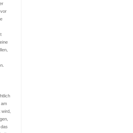
er
 vor
ie
t
eine
len,
n.
htlich
n am
 wird,
ngen,
r das