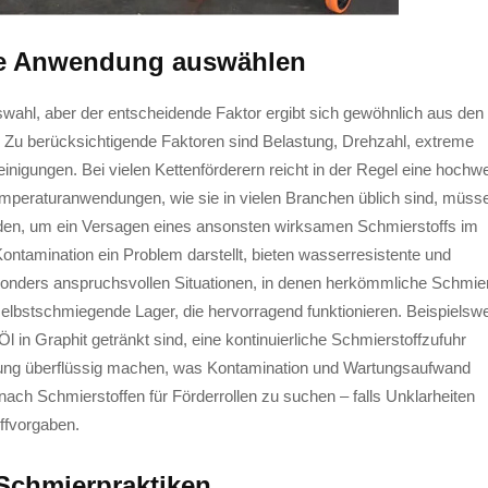
hre Anwendung auswählen
swahl, aber der entscheidende Faktor ergibt sich gewöhnlich aus den
u berücksichtigende Faktoren sind Belastung, Drehzahl, extreme
nigungen. Bei vielen Kettenförderern reicht in der Regel eine hochwe
temperaturanwendungen, wie sie in vielen Branchen üblich sind, müss
den, um ein Versagen eines ansonsten wirksamen Schmierstoffs im
Kontamination ein Problem darstellt, bieten wasserresistente und
sonders anspruchsvollen Situationen, in denen herkömmliche Schmier
 selbstschmiegende Lager, die hervorragend funktionieren. Beispielsw
 in Graphit getränkt sind, eine kontinuierliche Schmierstoffzufuhr
erung überflüssig machen, was Kontamination und Wartungsaufwand
nach Schmierstoffen für Förderrollen zu suchen – falls Unklarheiten
offvorgaben.
Schmierpraktiken