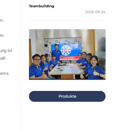
Teambuilding
2025-09-24
n.
in
ng ist
all-
stems
Produkte