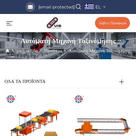
EL
[email protected]
Λάβετε Προσφορά
Αυτόματη Μηχανή Ταξινόμησης
Αρχική σελίδα
>
Προϊόντα
>
Αυτόματη Μηχανή Ταξινόμησης
ΟΛΑ ΤΑ ΠΡΟΪΟΝΤΑ