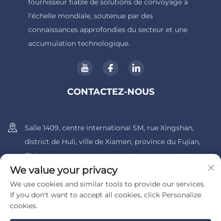
fournisseur fiable de solutions de convoyage à
l'échelle mondiale, soutenue par des
connaissances approfondies du secteur et une
accumulation technologique.
CONTACTEZ-NOUS
Salle 1409, centre international SM, rue Xingshan,
district de Huli, ville de Xiamen, province du Fujian,
Chine.
We value your privacy
+86-13600956803
We use cookies and similar tools to provide our services.
If you don't want to accept all cookies, click Personalize
[email protected]
cookies.