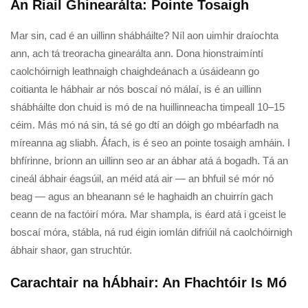
An Riail Ghinearálta: Pointe Tosaigh
Mar sin, cad é an uillinn shábháilte? Níl aon uimhir draíochta
ann, ach tá treoracha ginearálta ann. Dona hionstraimíntí
caolchóirnigh leathnaigh chaighdeánach a úsáideann go
coitianta le hábhair ar nós boscaí nó málaí, is é an uillinn
shábháilte don chuid is mó de na huillinneacha timpeall 10–15
céim. Más mó ná sin, tá sé go dtí an dóigh go mbéarfadh na
míreanna ag sliabh. Áfach, is é seo an pointe tosaigh amháin. I
bhfírinne, bríonn an uillinn seo ar an ábhar atá á bogadh. Tá an
cineál ábhair éagsúil, an méid atá air — an bhfuil sé mór nó
beag — agus an bheanann sé le haghaidh an chuirrín gach
ceann de na factóirí móra. Mar shampla, is éard atá i gceist le
boscaí móra, stábla, ná rud éigin iomlán difriúil ná caolchóirnigh
ábhair shaor, gan struchtúr.
Carachtair na hÁbhair: An Fhachtóir Is Mó