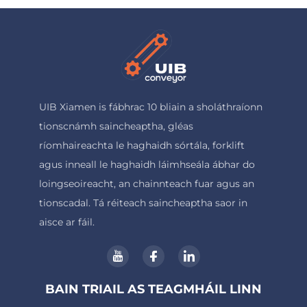
UIB Xiamen is fábhrac 10 bliain a sholáthraíonn
tionscnámh saincheaptha, gléas
ríomhaireachta le haghaidh sórtála, forklift
agus inneall le haghaidh láimhseála ábhar do
loingseoireacht, an chainnteach fuar agus an
tionscadal. Tá réiteach saincheaptha saor in
aisce ar fáil.
BAIN TRIAIL AS TEAGMHÁIL LINN