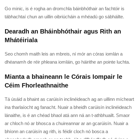
Go minic, is é rogha an dromchla báinbhóthair an fachtóir is
tábhachtaí chun an uillin oibriúcháin a mhéadú go sábháilte.
Dearadh an Bháinbhóthair agus Rith an
Mhátéiriala
Seo chomh maith leis an mbreis, ní mór an córas iomlán a
dhéanamh de réir phleana iomláin, go háirithe an pointe luchta.
Mianta a bhaineann le Córais Iompair le
Céim Fhorleathnaithe
Tá úsáid a bhaint as carúisín inclinéideach ag an uillinn mícheart
ina tharlaíocht ag fanacht. Nuair a bheidh carúisín inclinéideach
lánaithe, is é an chéad bhaol atá ann ná an t-athbhuailt. Smaor
ar chloch nó ar bhosca a chuireannar ar an gcarúisín. Nuair a
bhíonn an carúisín ag rith, is féidir cloch nó bosca a