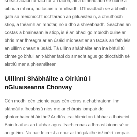
sheachadadh amach ar an taobh, áit a d’fhéadfadh sé duine a
oibriú a mharú, nó tacais a mhilleadh. D’fhéadfadh sé a bheith
gafa sa meicníocht íochtarach an ghluaisteáin, a chruthóidh
stiop, a théamh an mhótar, nó a dhó a shreabhadh. Seachas an
costas a bhaineann le stiop, is é an bhaol go mbíodh duine ar
bhris mar fhreagra ar an úsáid mícheart ar an tacais an fáth leis
an uillinn cheart a úsáid. Tá uillinn shábháilte ann ina bhfuil tú
cinnte go bhfuil an t-ábhar faoi do smacht agus go dtiocfaidh sé
aistriú mar a phleanáiltear.
Uillinní Shábháilte a Oiriúnú i
nGluaiseanna Chonvay
Cén modh, cén teicníc agus cén córas a chabhraíonn linn
slándáil a fheabhsú níos mó ar chórais iompair do
ghníomhaíocht áirithe? Ar dtús, caithfimid an t-ábhar a thuiscint.
Bain triail as an t-ábhar agus féach conas a fhreastlaíonn sé ar
an gcéim. Ná bac le ceist a chur ar thógálaithe inžinéirí iompair.