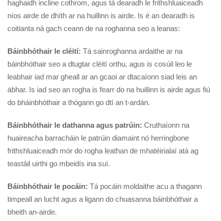
haghaidh incline cothrom, agus tá dearadh le frithshluaiceadh
níos airde de dhíth ar na huillinn is airde. Is é an dearadh is
coitianta ná gach ceann de na roghanna seo a leanas:
Báinbhóthair le cléití:
Tá sainroghanna ardaithe ar na
báinbhóthair seo a dtugtar cléití orthu, agus is cosúil leo le
leabhair iad mar gheall ar an gcaoi ar dtacaíonn siad leis an
ábhar. Is iad seo an rogha is fearr do na huillinn is airde agus fiú
do bháinbhóthair a thógann go dtí an t-ardán.
Báinbhóthair le dathanna agus patrúin:
Cruthaíonn na
huaireacha barracháin le patrúin diamaint nó herringbone
frithshluaiceadh mór do rogha leathan de mhatéirialaí atá ag
teastáil uirthi go mbeidís ina suí.
Báinbhóthair le pocáin:
Tá pocáin moldaithe acu a thagann
timpeall an lucht agus a ligann do chuasanna báinbhóthair a
bheith an-airde.