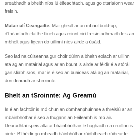
sreabhadh a bheith níos lú éifeachtach, agus go dtarlaíonn wear
freisin.
Matairialí Ceangailte:
Mar gheall ar an mbaol build-up,
d’fhéadfadh claíthe fliuch agus roinnt oirí freisin adhmadh leis an
mbhelt agus ligean do uillinní níos airde a úsáid.
Seo iad na cúiseanna gur chóir dúinn a bheith eolach ar uillinn
atá ag an matairial agus ar an bpunt is airde ar féidir é a stóráil
gan sliabh síos, mar is é seo an buaiceas atá ag an matairial,
don dearadh ar shroinnte.
Bhelt an tSroinnte: Ag Greamú
Is é an fachtóir is mó chun an domhanphuinnse a threisiú ar an
mbáinbhóthar é seo a thugann an t-éileamh is mó air.
Dearadhtaí speisialta ar bháinbhóthair le haghaidh na n-uillinn is
airde. B’fhéidir go mbeadh báinbhóthar rúidhtheach rúibear le