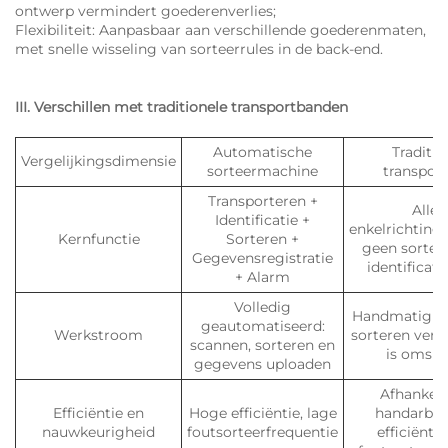
ontwerp vermindert goederenverlies;
Flexibiliteit: Aanpasbaar aan verschillende goederenmaten,
met snelle wisseling van sorteerrules in de back-end.
III. Verschillen met traditionele transportbanden
Automatische
Traditio
Vergelijkingsdimensie
sorteermachine
transpor
Transporteren +
Allee
Identificatie +
enkelrichtings
Kernfunctie
Sorteren +
geen sorteer
Gegevensregistratie
identificati
+ Alarm
Volledig
Handmatig s
geautomatiseerd:
Werkstroom
sorteren verei
scannen, sorteren en
is omsla
gegevens uploaden
Afhankeli
Efficiëntie en
Hoge efficiëntie, lage
handarbeid
nauwkeurigheid
foutsorteerfrequentie
efficiënti