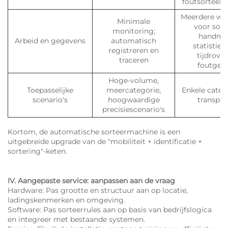
foutsorteerf
Meerdere we
Minimale
voor sort
monitoring;
handma
Arbeid en gegevens
automatisch
statistiek
registreren en
tijdrove
traceren
foutgevo
Hoge-volume,
Toepasselijke
meercategorie,
Enkele catego
scenario's
hoogwaardige
transpo
precisiescenario's
Kortom, de automatische sorteermachine is een
uitgebreide upgrade van de "mobiliteit + identificatie +
sortering"-keten.
IV. Aangepaste service: aanpassen aan de vraag
Hardware: Pas grootte en structuur aan op locatie,
ladingskenmerken en omgeving.
Software: Pas sorteerrules aan op basis van bedrijfslogica
en integreer met bestaande systemen.