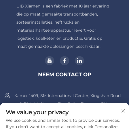
UIB Xiamen is een fabriek met 10 jaar ervaring
die op maat gemaakte transportbanden,
sorteerinstallaties, heftrucks en
materiaalhanteerapparatuur levert voor
logistiek, koelketen en productie. Gratis op
maat gemaakte oplossingen beschikbaar.
NEEM CONTACT OP
Kamer 1409, SM International Center, Xingshan Road,
Huli District, Xiamen City, Fujian Province, China.
We value your privacy
+86-13600956803
We use cookies and similar tools to provide our services.
If you don't want to accept all cookies, click Personalize
[email protected]