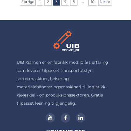
...
Forrige
1
2
3
4
5
10
Neste
UIB Xiamen er en fabrikk med 10 års erfaring
som leverer tilpasset transportutstyr,
sortermaskiner, heiser og
materialehåndteringsmaskineri til logistikk-,
kjøleskjell- og produksjonssektoren. Gratis
tilpasset løsning tilgjengelig.