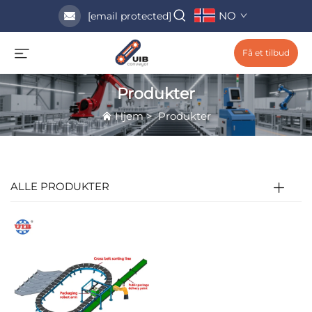
NO
[email protected]
Få et tilbud
Produkter
Hjem
>
Produkter
ALLE PRODUKTER