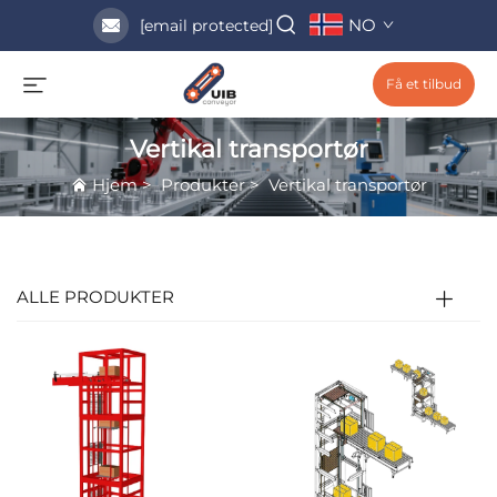
NO
[email protected]
Få et tilbud
Vertikal transportør
Hjem
>
Produkter
>
Vertikal transportør
ALLE PRODUKTER