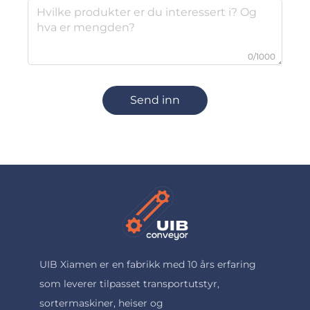
0/1000
Send inn
UIB Xiamen er en fabrikk med 10 års erfaring
som leverer tilpasset transportutstyr,
sortermaskiner, heiser og