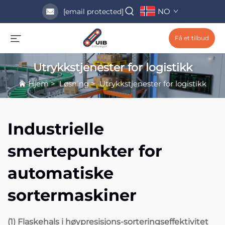
NO
[email protected]
Få et tilbud
Utrykkstjenester for logistikk
Hjem
>
Løsning
>
Utrykkstjenester for logistikk
Industrielle
smertepunkter for
automatiske
sortermaskiner
(1) Flaskehals i høypresisjons-sorteringseffektivitet