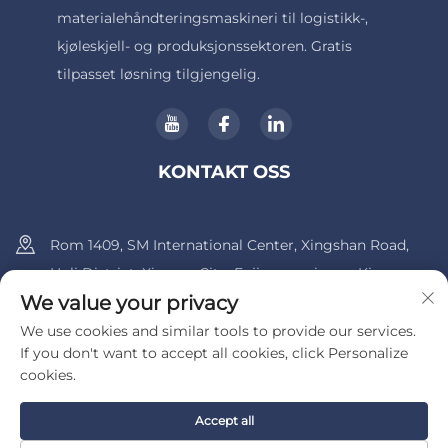
materialehåndteringsmaskineri til logistikk-,
kjøleskjell- og produksjonssektoren. Gratis
tilpasset løsning tilgjengelig.
KONTAKT OSS
Rom 1409, SM International Center, Xingshan Road,
Huli District, Xiamen City, Fujian-provinsen, Kina.
We value your privacy
+86-13600956803
We use cookies and similar tools to provide our services.
If you don't want to accept all cookies, click Personalize
[email protected]
cookies.
Accept all
Copyright © 2025 av UIB (Xiamen) Bearing Co., Ltd.
Personvernpolicy