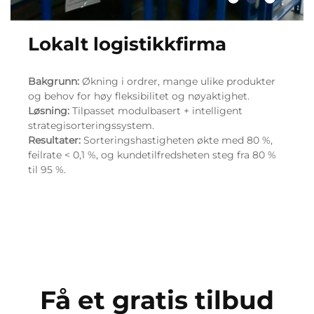
Lokalt logistikkfirma
Bakgrunn:
Økning i ordrer, mange ulike produkter
og behov for høy fleksibilitet og nøyaktighet.
Løsning:
Tilpasset modulbasert + intelligent
strategisorteringssystem.
Resultater:
Sorteringshastigheten økte med 80 %,
feilrate < 0,1 %, og kundetilfredsheten steg fra 80 %
til 95 %.
Få et gratis tilbud